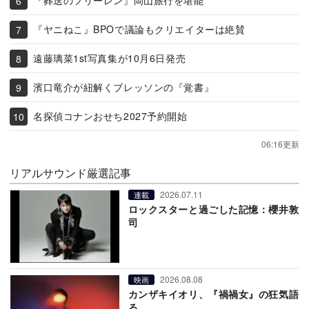
『葬送のフリーレン』岡山旅行を堪能
『ヤニねこ』BPOで議論もクリエイターは絶賛
遠藤璃菜1st写真集が10月6日発売
濱口竜介が紐解くブレッソンの『覚書』
名探偵コナンおせち2027予約開始
06:16更新
リアルサウンド厳選記事
2026.07.11
連載
ロックスターと過ごした記憶：櫻井敦
司
2026.08.08
映画
カンザキイオリ、『禍禍女』の狂気語
る