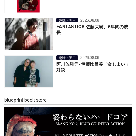
2026.08.08
趣味・実用
FANTASTICS 佐藤大樹、6年間の成
長
2026.08.06
趣味・実用
阿川佐和子×伊藤比呂美「女じまい」
対談
blueprint book store