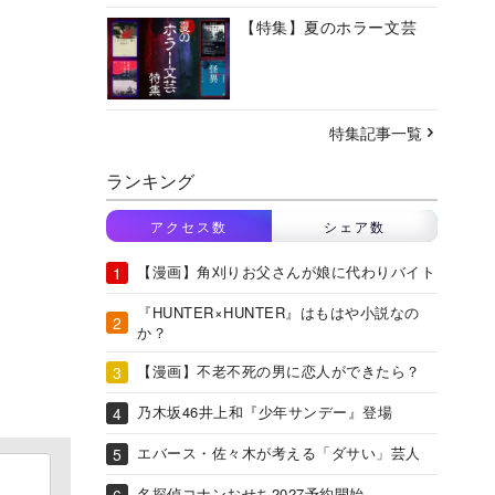
【特集】夏のホラー文芸
特集記事一覧
ランキング
アクセス数
シェア数
【漫画】角刈りお父さんが娘に代わりバイト
『HUNTER×HUNTER』はもはや小説なの
か？
【漫画】不老不死の男に恋人ができたら？
乃木坂46井上和『少年サンデー』登場
エバース・佐々木が考える「ダサい」芸人
名探偵コナンおせち2027予約開始