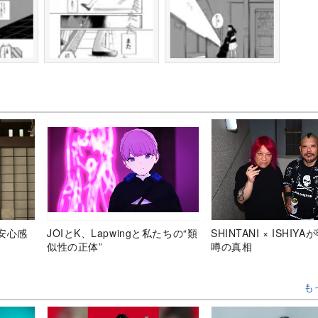
安心感
JOIとK、Lapwingと私たちの“類
SHINTANI × ISHIY
似性の正体”
噂の真相
も