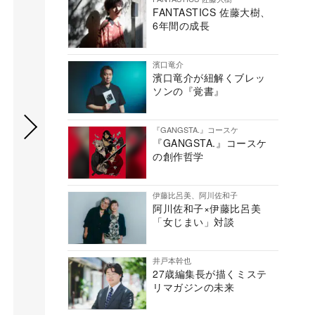
FANTASTICS 佐藤大樹、
6年間の成長
濱口竜介
濱口竜介が紐解くブレッ
ソンの『覚書』
『GANGSTA.』コースケ
『GANGSTA.』コースケ
の創作哲学
伊藤比呂美、阿川佐和子
阿川佐和子×伊藤比呂美
「女じまい」対談
井戸本幹也
27歳編集長が描くミステ
リマガジンの未来