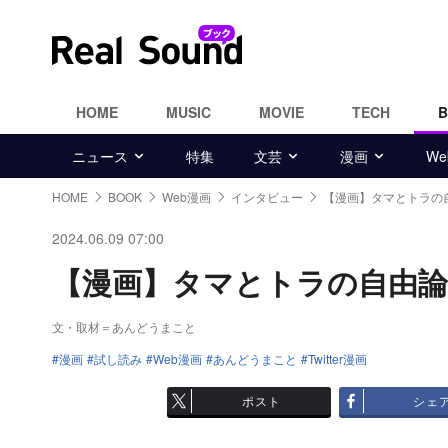
HOME
MUSIC
MOVIE
TECH
ニュース
特集
文芸
漫画
W
HOME
BOOK
Web漫画
インタビュー
【漫画】タマとトラの
2024.06.09 07:00
【漫画】タマとトラの自由論 画
文・取材＝あんどうまこと
漫画
試し読み
Web漫画
あんどうまこと
Twitter漫画
ポスト
シェ