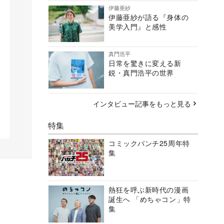
伊藤亜紗
伊藤亜紗が語る『身体の
美学入門』と感性
真門浩平
日常を驚きに変える新
鋭・真門浩平の世界
インタビュー記事をもっと見る
特集
コミックバンチ25周年特
集
熱狂を呼ぶ新時代の漫画
誕生へ 「めちゃコン」特
集