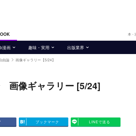
BOOK
本・
eb漫画
趣味・実用
出版業界
自由論
画像ギャラリー【5/24】
像ギャラリー [5/24]
ア
ブックマーク
LINEで送る