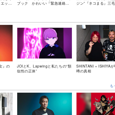
トエッセ
ブック かわいい『緊急連絡カ
ジン”『ネコまる』三
ード』付き
の謎とは？
女』の
JOIとK、Lapwingと私たちの“類
SHINTANI × ISHIY
似性の正体”
噂の真相
も