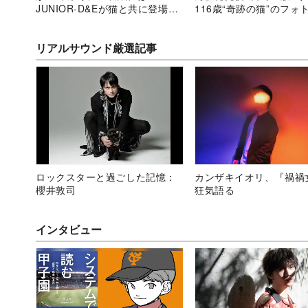
JUNIOR-D&Eが猫と共に登場
116歳“奇跡の猫”のフォ
『CREA』
イが尊い
リアルサウンド厳選記事
ロックスターと過ごした記憶：
カンザキイオリ、『禍禍
櫻井敦司
狂気語る
インタビュー