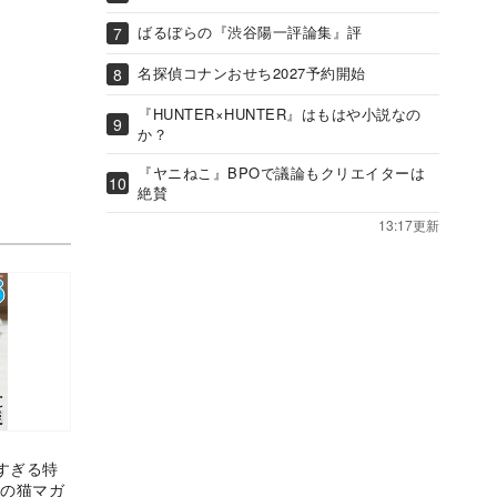
ばるぼらの『渋谷陽一評論集』評
名探偵コナンおせち2027予約開始
『HUNTER×HUNTER』はもはや小説なの
か？
『ヤニねこ』BPOで議論もクリエイターは
絶賛
13:17更新
すぎる特
型の猫マガ