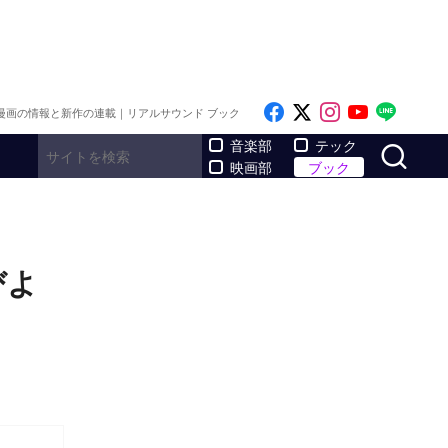
Like on Facebook
Follow on x
Follow on I
Follow o
Follo
漫画の情報と新作の連載｜リアルサウンド ブック
サ
音楽部
テック
映画部
ブック
びよ