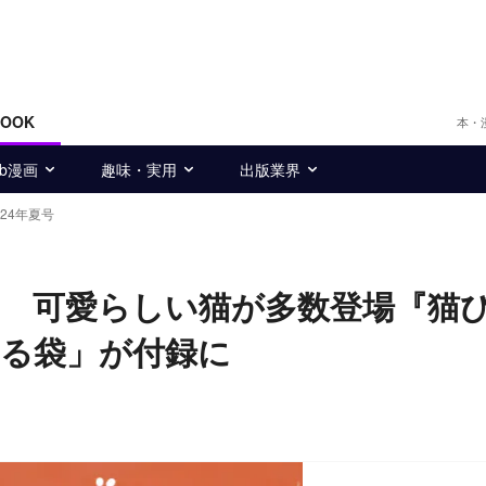
BOOK
本・
eb漫画
趣味・実用
出版業界
24年夏号
 可愛らしい猫が多数登場『猫
る袋」が付録に