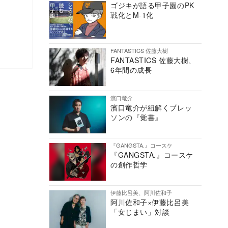
ゴジキが語る甲子園のPK
戦化とM-1化
FANTASTICS 佐藤大樹
FANTASTICS 佐藤大樹、
6年間の成長
濱口竜介
濱口竜介が紐解くブレッ
ソンの『覚書』
『GANGSTA.』コースケ
『GANGSTA.』コースケ
の創作哲学
伊藤比呂美、阿川佐和子
阿川佐和子×伊藤比呂美
「女じまい」対談