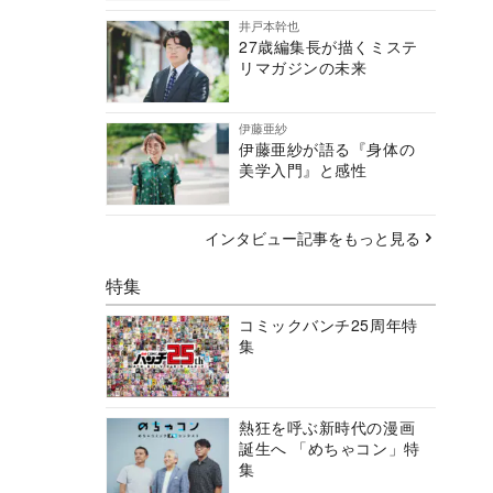
井戸本幹也
27歳編集長が描くミステ
リマガジンの未来
伊藤亜紗
伊藤亜紗が語る『身体の
美学入門』と感性
インタビュー記事をもっと見る
特集
コミックバンチ25周年特
集
熱狂を呼ぶ新時代の漫画
誕生へ 「めちゃコン」特
集