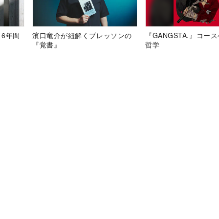
、6年間
濱口竜介が紐解くブレッソンの
『GANGSTA.』コー
『覚書』
哲学