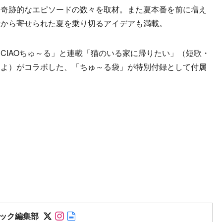
奇跡的なエピソードの数々を取材。また夏本番を前に増え
者から寄せられた夏を乗り切るアイデアも満載。
IAOちゅ～る」と連載「猫のいる家に帰りたい」（短歌・
さよ）がコラボした、「ちゅ～る袋」が特別付録として付属
Follow on SNS
Follow on SNS
Author web site
ック編集部