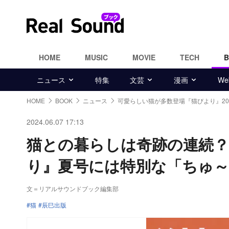
HOME
MUSIC
MOVIE
TECH
ニュース
特集
文芸
漫画
W
HOME
BOOK
ニュース
可愛らしい猫が多数登場『猫びより』20
2024.06.07 17:13
猫との暮らしは奇跡の連続？
り』夏号には特別な「ちゅ～
文＝リアルサウンドブック編集部
猫
辰巳出版