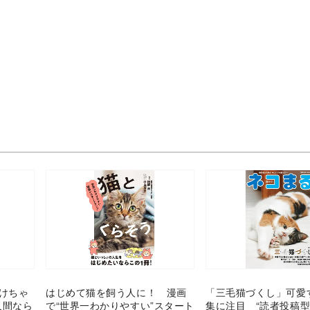
みけちゃ
はじめて猫を飼う人に！ 漫画
「三毛猫づくし」可愛
人間なら
で“世界一わかりやすい”スタート
集に注目 “読者投稿