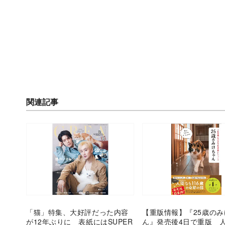
関連記事
「猫」特集、大好評だった内容
【重版情報】『25歳の
が12年ぶりに 表紙にはSUPER
ん』発売後4日で重版 