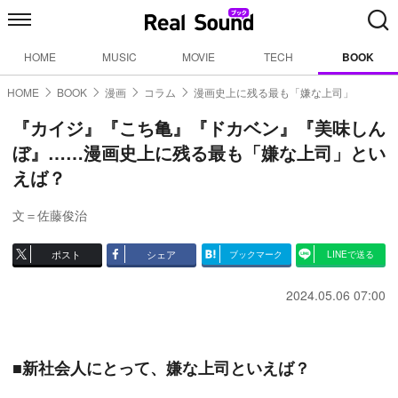
HOME
MUSIC
MOVIE
TECH
BOOK
HOME
BOOK
漫画
コラム
漫画史上に残る最も「嫌な上司」
『カイジ』『こち亀』『ドカベン』『美味しん
ぼ』……漫画史上に残る最も「嫌な上司」とい
えば？
文＝佐藤俊治
ポスト
シェア
ブックマーク
LINEで送る
2024.05.06 07:00
■新社会人にとって、嫌な上司といえば？