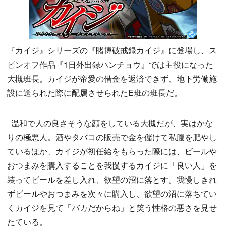
『カイジ』シリーズの『賭博破戒録カイジ』に登場し、ス
ピンオフ作品『1日外出録ハンチョウ』では主役になった
大槻班長。カイジが帝愛の借金を返済できず、地下労働施
設に送られた際に配属させられたE班の班長だ。
温和で人の良さそうな顔をしている大槻だが、実はかな
りの極悪人。酒やタバコの販売で金を儲けて私腹を肥やし
ているほか、カイジが初任給をもらった際には、ビールや
おつまみを購入することを我慢するカイジに「良い人」を
装ってビールを差し入れ、欲望の沼に落とす。我慢しきれ
ずビールやおつまみを次々に購入し、欲望の沼に落ちてい
くカイジを見て「バカだからね」と笑う性格の悪さを見せ
たている。