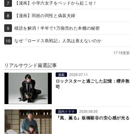
【漫画】小学六女子をベッドから起こせ！
【漫画】同姓の同性と偽装夫婦
積読を解消！半年で1万個売れた本棚の秘密
なぜ『ロードス島戦記』人気は衰えないのか
17:18更新
リアルサウンド厳選記事
2026.07.11
連載
ロックスターと過ごした記憶：櫻井敦
司
2026.08.05
国内ドラマ
『風、薫る』板橋駿谷の安心感が光る