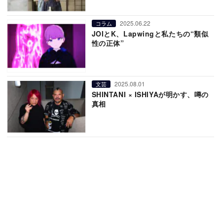
2025.06.22
コラム
JOIとK、Lapwingと私たちの“類似
性の正体”
2025.08.01
文芸
SHINTANI × ISHIYAが明かす、噂の
真相