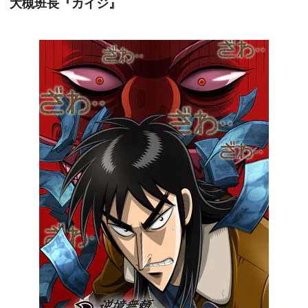
大槻班長『カイジ』