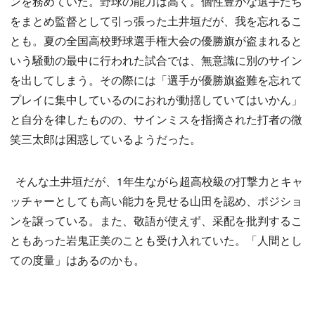
ンを務めていた。野球の能力は高く。個性豊かな選手たち
をまとめ監督として引っ張った土井垣だが、我を忘れるこ
とも。夏の全国高校野球選手権大会の優勝旗が盗まれると
いう騒動の最中に行われた試合では、無意識に別のサイン
を出してしまう。その際には「選手が優勝旗盗難を忘れて
プレイに集中しているのにおれが動揺していてはいかん」
と自分を律したものの、サインミスを指摘された打者の微
笑三太郎は困惑しているようだった。
そんな土井垣だが、1年生ながら超高校級の打撃力とキャ
ッチャーとしても高い能力を見せる山田を認め、ポジショ
ンを譲っている。また、敬語が使えず、采配を批判するこ
ともあった岩鬼正美のことも受け入れていた。「人間とし
ての度量」はあるのかも。