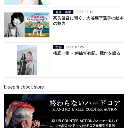
2026.07.18
趣味・実用
高良健吾に聞く、大谷翔平選手の絵本
の魅力
2026.07.25
文芸
桜庭一樹 × 斜線堂有紀、競作を語る
blueprint book store