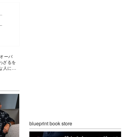
ねオーバ
わざるを
な人に振
』
blueprint book store