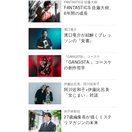
FANTASTICS 佐藤大樹
FANTASTICS 佐藤大樹、
6年間の成長
濱口竜介
濱口竜介が紐解くブレッ
ソンの『覚書』
『GANGSTA.』コースケ
『GANGSTA.』コースケ
の創作哲学
伊藤比呂美、阿川佐和子
阿川佐和子×伊藤比呂美
「女じまい」対談
井戸本幹也
27歳編集長が描くミステ
リマガジンの未来