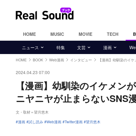
HOME
MUSIC
MOVIE
TECH
ニュース
特集
文芸
漫画
W
HOME
BOOK
Web漫画
インタビュー
【漫画】幼馴染のイケ
2024.04.23 07:00
【漫画】幼馴染のイケメン
ニヤニヤが止まらないSNS
文・取材＝望月悠木
漫画
試し読み
Web漫画
Twitter漫画
望月悠木