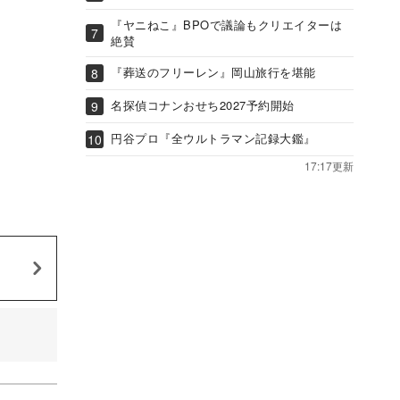
『ヤニねこ』BPOで議論もクリエイターは
絶賛
『葬送のフリーレン』岡山旅行を堪能
名探偵コナンおせち2027予約開始
円谷プロ『全ウルトラマン記録大鑑』
17:17更新