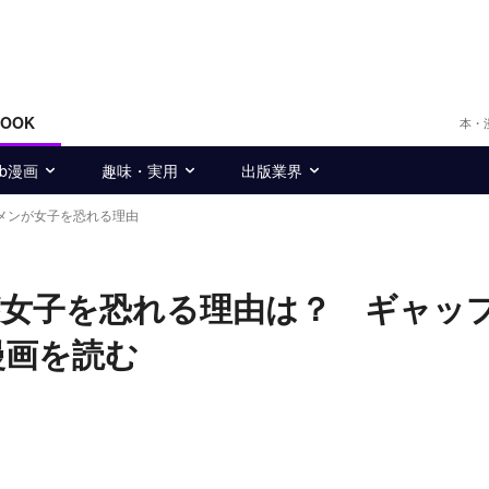
BOOK
本・
eb漫画
趣味・実用
出版業界
メンが女子を恐れる理由
が女子を恐れる理由は？ ギャッ
漫画を読む