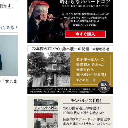
Aが明かす、
っとみる
美「女じま