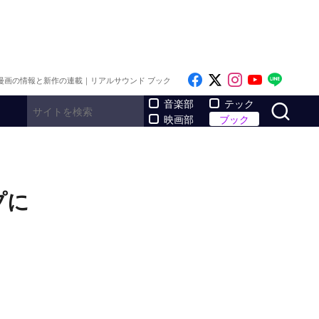
Like on Facebook
Follow on x
Follow on I
Follow o
Follo
漫画の情報と新作の連載｜リアルサウンド ブック
サ
音楽部
テック
映画部
ブック
プに