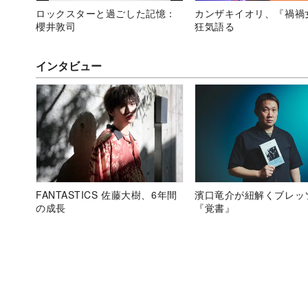
ロックスターと過ごした記憶：
カンザキイオリ、『禍禍
櫻井敦司
狂気語る
インタビュー
FANTASTICS 佐藤大樹、6年間
濱口竜介が紐解くブレッ
の成長
『覚書』