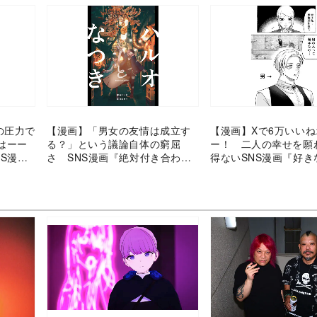
の圧力で
【漫画】「男女の友情は成立す
【漫画】Xで6万いい
はーー
る？」という議論自体の窮屈
ー！ 二人の幸せを願
S漫画
さ SNS漫画『絶対付き合わな
得ないSNS漫画『好き
い男女の話』が痛快
り回される乙女（男）