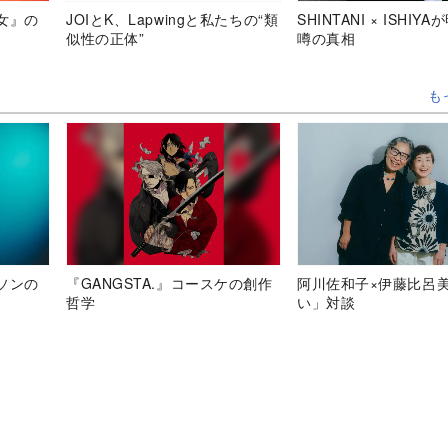
女』の
JOIとK、Lapwingと私たちの“類
SHINTANI × ISHIY
似性の正体”
噂の真相
も
ソンの
『GANGSTA.』コースケの創作
阿川佐和子×伊藤比呂
哲学
い」対談