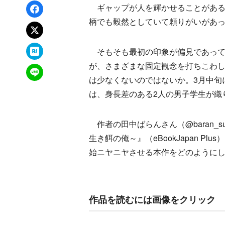
Facebookでシェア
ギャップが人を輝かせることがある
柄でも毅然としていて頼りがいがあ
xでポスト
はてなブックマーク
そもそも最初の印象が偏見であって
が、さまざまな固定観念を打ちこわし
LINEで送る
は少なくないのではないか。3月中旬
は、身長差のある2人の男子学生が織
作者の田中ばらんさん（@baran_
生き餌の俺～』（eBookJapan 
始ニヤニヤさせる本作をどのように
作品を読むには画像をクリック