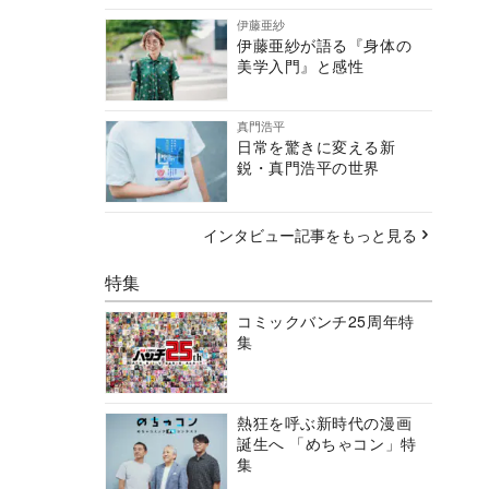
伊藤亜紗
伊藤亜紗が語る『身体の
美学入門』と感性
真門浩平
日常を驚きに変える新
鋭・真門浩平の世界
インタビュー記事をもっと見る
特集
コミックバンチ25周年特
集
熱狂を呼ぶ新時代の漫画
誕生へ 「めちゃコン」特
集