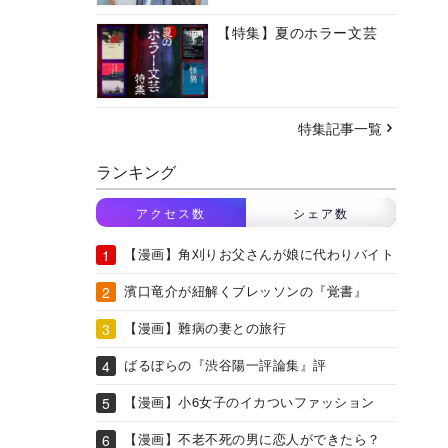
【特集】夏のホラー文芸
特集記事一覧
ランキング
アクセス数
シェア数
【漫画】角刈りお父さんが娘に代わりバイト
濱口竜介が紐解くブレッソンの『覚書』
【漫画】難病の妻との旅行
ばるぼらの『渋谷陽一評論集』評
【漫画】小6女子のイカついファッション
【漫画】不老不死の男に恋人ができたら？