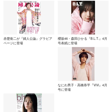
赤楚衛二が『婦人公論』グラビア
櫻坂46・森田ひかる『B.L.T.』4月
ページに登場
号表紙に登場
なにわ男子・高橋恭平『ViVi』4月
号に登場