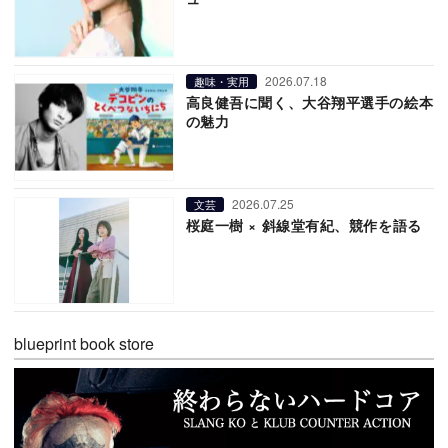
2026.07.18
趣味・実用
高良健吾に聞く、大谷翔平選手の絵本
の魅力
2026.07.25
文芸
桜庭一樹 × 斜線堂有紀、競作を語る
blueprint book store