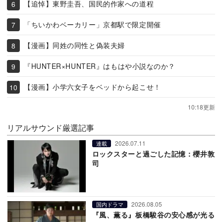
【追悼】東野圭吾、国民的作家への道程
「ちいかわベーカリー」京都駅で限定開催
【漫画】同姓の同性と偽装夫婦
『HUNTER×HUNTER』はもはや小説なのか？
【漫画】小学六女子をベッドから起こせ！
10:18更新
リアルサウンド厳選記事
2026.07.11
連載
ロックスターと過ごした記憶：櫻井敦
司
2026.08.05
国内ドラマ
『風、薫る』板橋駿谷の安心感が光る