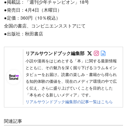
●掲載誌：「週刊少年チャンピオン」18号
●発売日：4月4日（木曜日）
●定価：360円（10％税込）
全国の書店、コンビニエンスストアにて
●出版社：秋田書店
Follow on SN
Follow on 
Author w
リアルサウンドブック編集部
小説や漫画をはじめとする「本」に関する最新情報
とともに、その魅力を深く掘り下げるコラム＆イン
タビューをお届け。読書の楽しみ・書籍から得られ
る知的体験の価値を、現在のメディア環境の中で広
く伝え、さらに盛り上げていくことを目的とした
「本をめぐる新しいメディア」です。
リアルサウンドブック編集部の記事一覧はこちら
関連記事