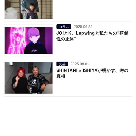
2025.06.22
コラム
JOIとK、Lapwingと私たちの“類似
性の正体”
2025.08.01
文芸
SHINTANI × ISHIYAが明かす、噂の
真相