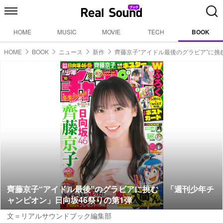
HOME
MUSIC
MOVIE
TECH
BOOK
HOME
BOOK
ニュース
新作
齊藤京子“アイドル最後のグラビア”に挑
齊藤京子“アイドル最後”のグラビアに挑む 「週刊少年チ
ャンピオン」日向坂46祭りの第1弾
文＝リアルサウンドブック編集部