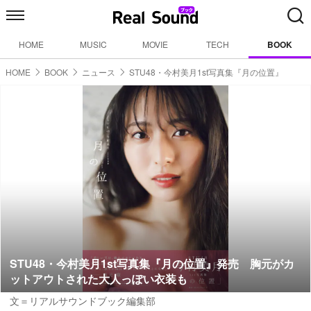
HOME
MUSIC
MOVIE
TECH
BOOK
HOME
BOOK
ニュース
STU48・今村美月1st写真集『月の位置』
STU48・今村美月1st写真集『月の位置』発売 胸元がカ
ットアウトされた大人っぽい衣装も
文＝リアルサウンドブック編集部