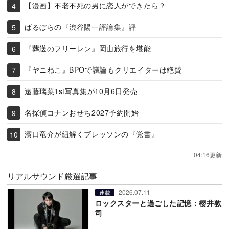
【漫画】不老不死の男に恋人ができたら？
ばるぼらの『渋谷陽一評論集』評
『葬送のフリーレン』岡山旅行を堪能
『ヤニねこ』BPOで議論もクリエイターは絶賛
遠藤璃菜1st写真集が10月6日発売
名探偵コナンおせち2027予約開始
濱口竜介が紐解くブレッソンの『覚書』
04:16更新
リアルサウンド厳選記事
2026.07.11
連載
ロックスターと過ごした記憶：櫻井敦
司