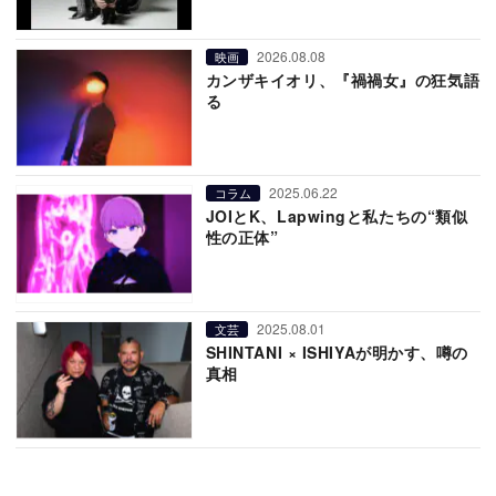
2026.08.08
映画
カンザキイオリ、『禍禍女』の狂気語
る
2025.06.22
コラム
JOIとK、Lapwingと私たちの“類似
性の正体”
2025.08.01
文芸
SHINTANI × ISHIYAが明かす、噂の
真相