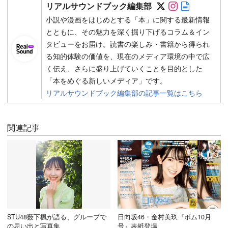
Follow on SN
Follow on 
Author w
リアルサウンドブック編集部
小説や漫画をはじめとする「本」に関する最新情報
とともに、その魅力を深く掘り下げるコラム＆イン
タビューをお届け。読書の楽しみ・書籍から得られ
る知的体験の価値を、現在のメディア環境の中で広
く伝え、さらに盛り上げていくことを目的とした
「本をめぐる新しいメディア」です。
リアルサウンドブック編集部の記事一覧はこちら
関連記事
STU48薮下楓が語る、グループで
日向坂46・金村美玖『ボム10月
の思い出と写真集
号』表紙登場