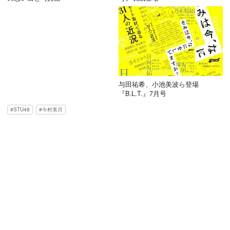
与田祐希、小池美波ら登場
『B.L.T.』7月号
STU48
今村美月