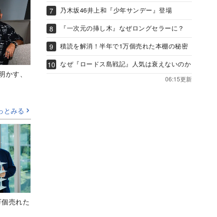
乃木坂46井上和『少年サンデー』登場
『一次元の挿し木』なぜロングセラーに？
積読を解消！半年で1万個売れた本棚の秘密
なぜ『ロードス島戦記』人気は衰えないのか
Aが明かす、
06:15更新
っとみる
万個売れた