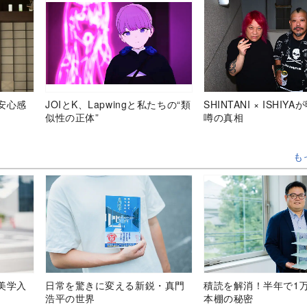
安心感
JOIとK、Lapwingと私たちの“類
SHINTANI × ISHIY
似性の正体”
噂の真相
も
美学入
日常を驚きに変える新鋭・真門
積読を解消！半年で1
浩平の世界
本棚の秘密