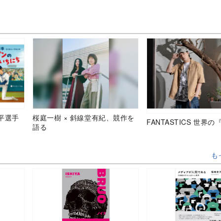
平選手
桜庭一樹 × 斜線堂有紀、競作を
FANTASTICS 世界
語る
も