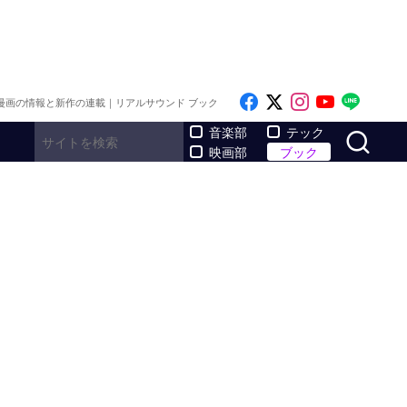
Like on Facebook
Follow on x
Follow on I
Follow o
Follo
漫画の情報と新作の連載｜リアルサウンド ブック
サ
音楽部
テック
映画部
ブック