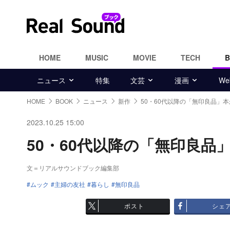
HOME
MUSIC
MOVIE
TECH
ニュース
特集
文芸
漫画
W
HOME
BOOK
ニュース
新作
50・60代以降の「無印良品」
2023.10.25 15:00
50・60代以降の「無印良品」
文＝リアルサウンドブック編集部
ムック
主婦の友社
暮らし
無印良品
ポスト
シェ