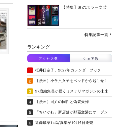
【特集】夏のホラー文芸
特集記事一覧
ランキング
アクセス数
シェア数
桜井日奈子、2027年カレンダーブック
【漫画】小学六女子をベッドから起こせ！
27歳編集長が描くミステリマガジンの未来
【漫画】同姓の同性と偽装夫婦
「ちいかわ」新店舗が那覇空港にオープン
遠藤璃菜1st写真集が10月6日発売