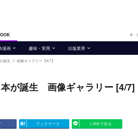
BOOK
本・
eb漫画
趣味・実用
出版業界
本が誕生
画像ギャラリー【4/7】
本が誕生 画像ギャラリー [4/7]
ア
ブックマーク
LINEで送る