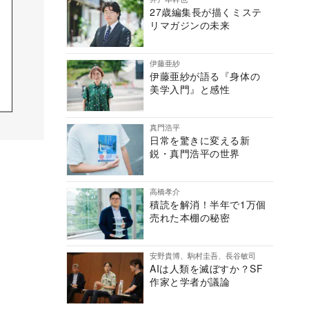
27歳編集長が描くミステ
リマガジンの未来
伊藤亜紗
伊藤亜紗が語る『身体の
美学入門』と感性
真門浩平
日常を驚きに変える新
鋭・真門浩平の世界
高橋孝介
積読を解消！半年で1万個
売れた本棚の秘密
安野貴博、駒村圭吾、長谷敏司
AIは人類を滅ぼすか？SF
作家と学者が議論