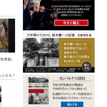
の『世界館』
っとみる