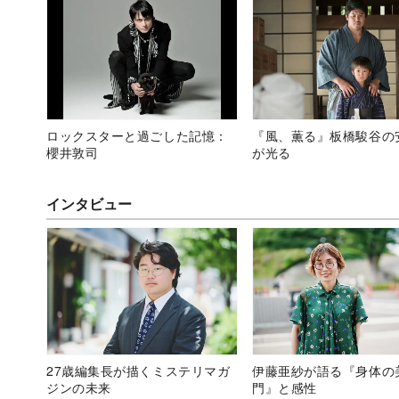
ロックスターと過ごした記憶：
『風、薫る』板橋駿谷の
櫻井敦司
が光る
インタビュー
27歳編集長が描くミステリマガ
伊藤亜紗が語る『身体の
ジンの未来
門』と感性