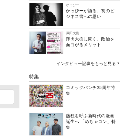
かっぴー
かっぴーが語る、初のビ
ジネス書への思い
澤田大樹
澤田大樹に聞く、政治を
面白がるメリット
インタビュー記事をもっと見る
特集
コミックバンチ25周年特
集
熱狂を呼ぶ新時代の漫画
誕生へ 「めちゃコン」特
集