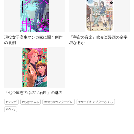
現役女子高生マンガ家に聞く創作
『宇宙の音楽』吹奏楽漫画の金字
の裏側
塔なるか
『七つ屋志のぶの宝石匣』の魅力
マンガ
ちはやふる
のだめカンタービレ
カードキャプターさくら
Palcy