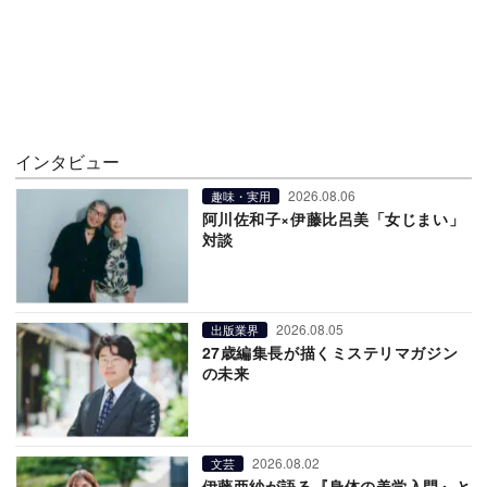
インタビュー
2026.08.06
趣味・実用
阿川佐和子×伊藤比呂美「女じまい」
対談
2026.08.05
出版業界
27歳編集長が描くミステリマガジン
の未来
2026.08.02
文芸
伊藤亜紗が語る『身体の美学入門』と