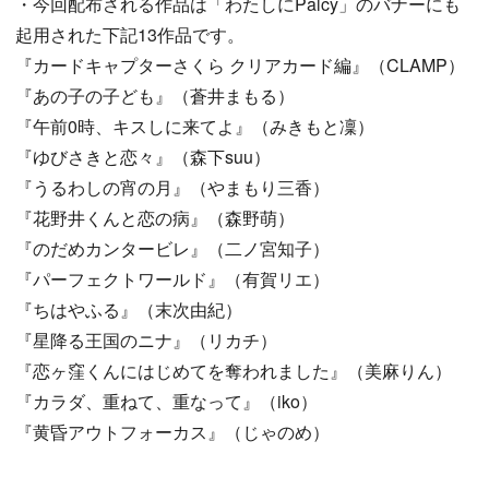
・今回配布される作品は「わたしにPalcy」のバナーにも
起用された下記13作品です。
『カードキャプターさくら クリアカード編』（CLAMP）
『あの子の子ども』（蒼井まもる）
『午前0時、キスしに来てよ』（みきもと凜）
『ゆびさきと恋々』（森下suu）
『うるわしの宵の月』（やまもり三香）
『花野井くんと恋の病』（森野萌）
『のだめカンタービレ』（二ノ宮知子）
『パーフェクトワールド』（有賀リエ）
『ちはやふる』（末次由紀）
『星降る王国のニナ』（リカチ）
『恋ヶ窪くんにはじめてを奪われました』（美麻りん）
『カラダ、重ねて、重なって』（iko）
『黄昏アウトフォーカス』（じゃのめ）