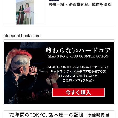
桜庭一樹 × 斜線堂有紀、競作を語る
blueprint book store