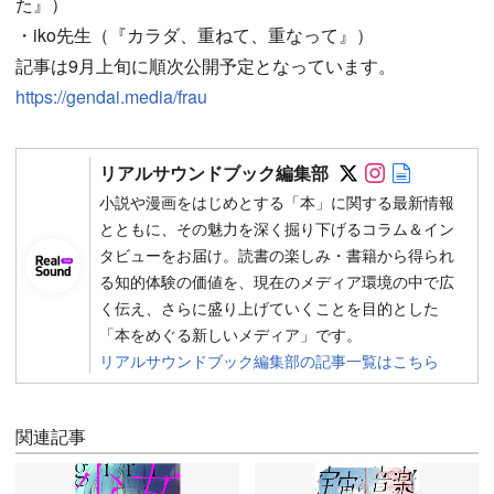
た』）
・iko先生（『カラダ、重ねて、重なって』）
記事は9月上旬に順次公開予定となっています。
https://gendai.media/frau
Follow on SN
Follow on 
Author w
リアルサウンドブック編集部
小説や漫画をはじめとする「本」に関する最新情報
とともに、その魅力を深く掘り下げるコラム＆イン
タビューをお届け。読書の楽しみ・書籍から得られ
る知的体験の価値を、現在のメディア環境の中で広
く伝え、さらに盛り上げていくことを目的とした
「本をめぐる新しいメディア」です。
リアルサウンドブック編集部の記事一覧はこちら
関連記事