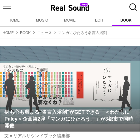
HOME
MUSIC
MOVIE
TECH
BOOK
HOME
BOOK
ニュース
マンガにひたろう名言入浴剤
身も心も温まる"名言入浴剤"がGETできる ＜わたしに
Palcy＞企画第2弾「マンガにひたろう。」が3都市で同時
開催
文＝リアルサウンドブック編集部