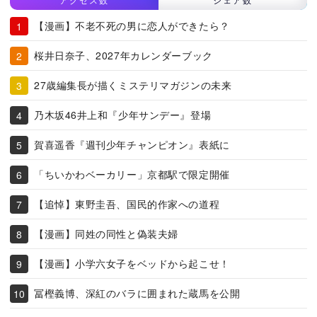
【漫画】不老不死の男に恋人ができたら？
桜井日奈子、2027年カレンダーブック
27歳編集長が描くミステリマガジンの未来
乃木坂46井上和『少年サンデー』登場
賀喜遥香『週刊少年チャンピオン』表紙に
「ちいかわベーカリー」京都駅で限定開催
【追悼】東野圭吾、国民的作家への道程
【漫画】同姓の同性と偽装夫婦
【漫画】小学六女子をベッドから起こせ！
冨樫義博、深紅のバラに囲まれた蔵馬を公開