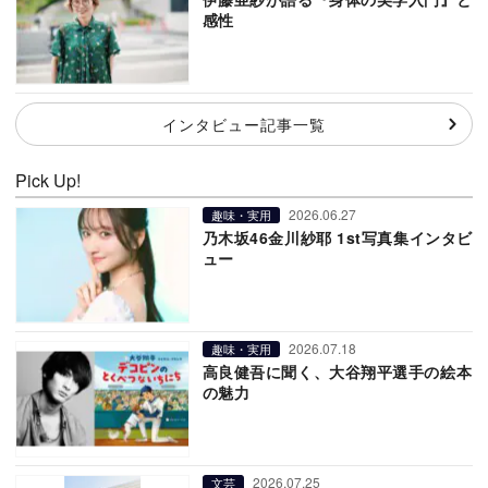
感性
インタビュー記事一覧
Pick Up!
2026.06.27
趣味・実用
乃木坂46金川紗耶 1st写真集インタビ
ュー
2026.07.18
趣味・実用
高良健吾に聞く、大谷翔平選手の絵本
の魅力
2026.07.25
文芸