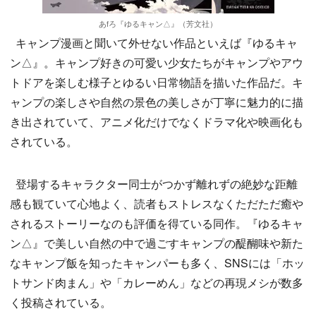
あfろ『ゆるキャン△』（芳文社）
キャンプ漫画と聞いて外せない作品といえば『ゆるキャ
ン△』。キャンプ好きの可愛い少女たちがキャンプやアウ
トドアを楽しむ様子とゆるい日常物語を描いた作品だ。キ
ャンプの楽しさや自然の景色の美しさが丁寧に魅力的に描
き出されていて、アニメ化だけでなくドラマ化や映画化も
されている。
登場するキャラクター同士がつかず離れずの絶妙な距離
感も観ていて心地よく、読者もストレスなくただただ癒や
されるストーリーなのも評価を得ている同作。『ゆるキャ
ン△』で美しい自然の中で過ごすキャンプの醍醐味や新た
なキャンプ飯を知ったキャンパーも多く、SNSには「ホッ
トサンド肉まん」や「カレーめん」などの再現メシが数多
く投稿されている。