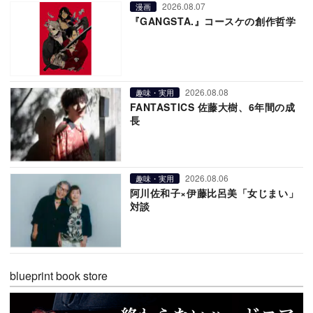
2026.08.07
漫画
『GANGSTA.』コースケの創作哲学
2026.08.08
趣味・実用
FANTASTICS 佐藤大樹、6年間の成
長
2026.08.06
趣味・実用
阿川佐和子×伊藤比呂美「女じまい」
対談
blueprint book store