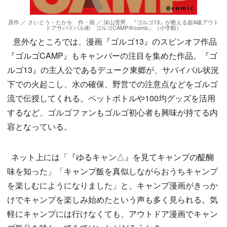
原作 ／ さいとう・たかを 作・画 ／ 深山雪男 『ゴルゴ13』が教える超A級アウト
ドアサバイバル術 ゴルゴCAMP＠comic』（小学館）
意外なところでは、漫画『ゴルゴ13』のスピンオフ作品
『ゴルゴCAMP』もキャンパーの注目を集めた作品。『ゴ
ルゴ13』の主人公であるデューク東郷が、サバイバル状況
下での火起こし、水の確保、野営での注意点などをゴルゴ
流で伝授してくれる。ペットボトルや100均グッズを活用
するなど、ゴルゴファンもゴルゴ初心者も興味が持てる内
容となっている。
ネット上には「『ゆるキャン△』を見てキャンプの醍醐
味を知った」「キャンプ飯を真似しながらおうちキャンプ
を楽しむにようになりました」と、キャンプ漫画がきっか
けでキャンプを楽しみ始めたという声も多く見られる。気
軽にキャンプには行けなくても、アウトドア漫画でキャン