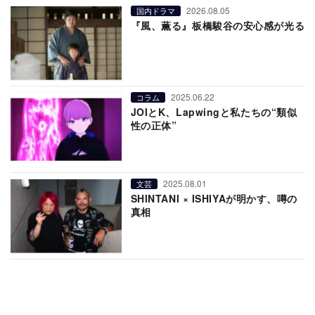
2026.08.05
国内ドラマ
『風、薫る』板橋駿谷の安心感が光る
2025.06.22
コラム
JOIとK、Lapwingと私たちの“類似
性の正体”
2025.08.01
文芸
SHINTANI × ISHIYAが明かす、噂の
真相