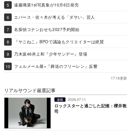
遠藤璃菜1st写真集が10月6日発売
エバース・佐々木が考える「ダサい」芸人
名探偵コナンおせち2027予約開始
『ヤニねこ』BPOで議論もクリエイターは絶賛
乃木坂46井上和『少年サンデー』登場
フェルメール展×『葬送のフリーレン』反響
17:16更新
リアルサウンド厳選記事
2026.07.11
連載
ロックスターと過ごした記憶：櫻井敦
司