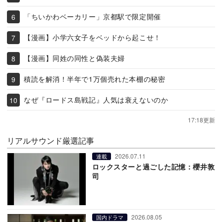
「ちいかわベーカリー」京都駅で限定開催
【漫画】小学六女子をベッドから起こせ！
【漫画】同姓の同性と偽装夫婦
積読を解消！半年で1万個売れた本棚の秘密
なぜ『ロードス島戦記』人気は衰えないのか
17:18更新
リアルサウンド厳選記事
2026.07.11
連載
ロックスターと過ごした記憶：櫻井敦
司
2026.08.05
国内ドラマ