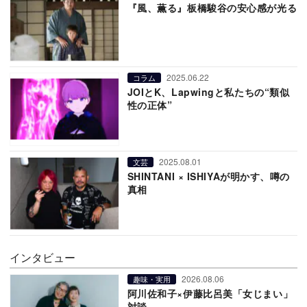
『風、薫る』板橋駿谷の安心感が光る
2025.06.22
コラム
JOIとK、Lapwingと私たちの“類似
性の正体”
2025.08.01
文芸
SHINTANI × ISHIYAが明かす、噂の
真相
インタビュー
2026.08.06
趣味・実用
阿川佐和子×伊藤比呂美「女じまい」
対談