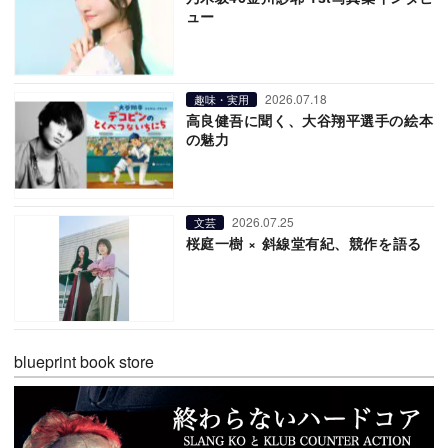
ュー
2026.07.18
趣味・実用
高良健吾に聞く、大谷翔平選手の絵本
の魅力
2026.07.25
文芸
桜庭一樹 × 斜線堂有紀、競作を語る
blueprint book store