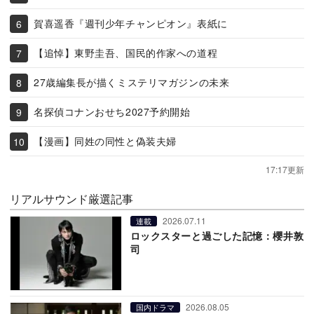
賀喜遥香『週刊少年チャンピオン』表紙に
【追悼】東野圭吾、国民的作家への道程
27歳編集長が描くミステリマガジンの未来
名探偵コナンおせち2027予約開始
【漫画】同姓の同性と偽装夫婦
17:17更新
リアルサウンド厳選記事
2026.07.11
連載
ロックスターと過ごした記憶：櫻井敦
司
2026.08.05
国内ドラマ