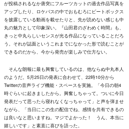
が投稿されるなか唐突にフルーツカットの過去作品写真を
アップしたり、ロケバスの中でおもむろにビートボックス
を披露している動画を載せたりと、先が読めない感じも中
丸の魅力として印象深い。『山田君のざわめく時間』も、
きっと中丸らしいセンスが光る作品になっていることだろ
う。それが誌面というこれまでになかった形で読むことが
できるのだから、今から発売が楽しみで仕方ない。
そんな朗報に最も興奮しているのは、他ならぬ中丸本人
のようだ。5月25日の発表に合わせて、22時10分から
Twitterの音声ライブ機能・スペースを実施。「今日の朝4
時ぐらいに起きましたから。興奮しちゃって。ついに今日
発表だって思ったら寝れなくなっちゃって」と声を弾ませ
ながら、「当日にこの生の配信でね、感情を共有できるの
は良いなと思いますね。マジでよかった！ うん、本当に
嬉しいです」と素直に喜びを語った。