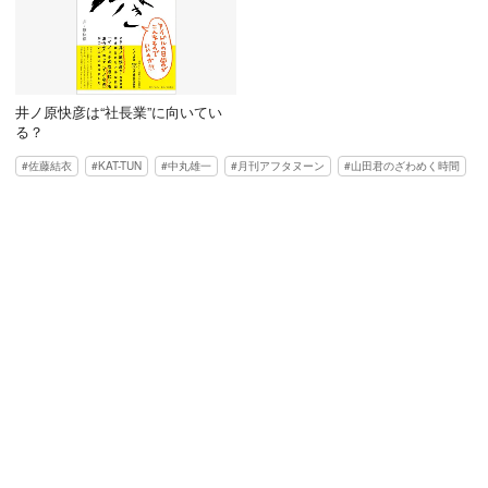
井ノ原快彦は“社長業”に向いてい
る？
佐藤結衣
KAT-TUN
中丸雄一
月刊アフタヌーン
山田君のざわめく時間