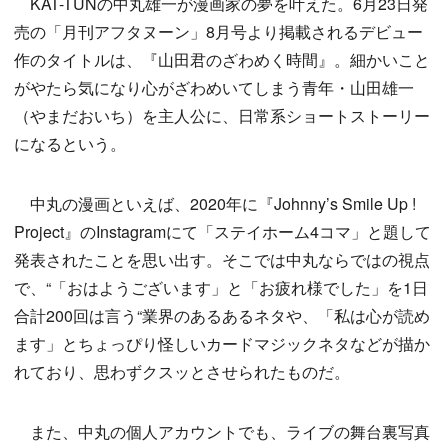
KAT-TUNの中丸雄一が漫画家の夢を叶えた。6月23日発
売の「月刊アフタヌーン」8月号より掲載されるデビュー
作のタイトルは、『山田君のざわめく時間』。細かいこと
がやたら気になり心がざわめいてしまう青年・山田雄一
（やまだおいち）を主人公に、日常系ショートストーリー
になるという。
中丸の漫画といえば、2020年に『Johnny’s Smile Up !
Project』のInstagramにて「ステイホーム4コマ」と題して
発表されたことを思い出す。そこでは中丸ならではの視点
で、“「おはようございます」と「お疲れ様でした」を1日
合計200回は言う“業界のあるあるネタや、「私は心が読め
ます」とちょっぴり怪しいカードマジックネタなどが描か
れており、思わずクスッとさせられたものだ。
また、中丸の個人アカウントでも、ライブの舞台裏写真