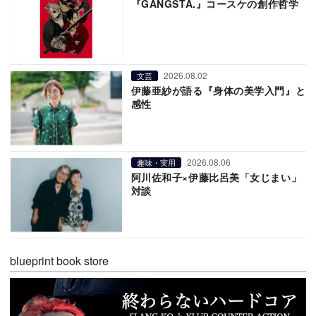
『GANGSTA.』コースケの創作哲学
2026.08.02
文芸
伊藤亜紗が語る『身体の美学入門』と
感性
2026.08.06
趣味・実用
阿川佐和子×伊藤比呂美「女じまい」
対談
blueprint book store