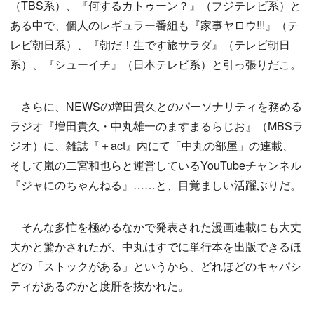
（TBS系）、『何するカトゥーン？』（フジテレビ系）と
ある中で、個人のレギュラー番組も『家事ヤロウ!!!』（テ
レビ朝日系）、『朝だ！生です旅サラダ』（テレビ朝日
系）、『シューイチ』（日本テレビ系）と引っ張りだこ。
さらに、NEWSの増田貴久とのパーソナリティを務める
ラジオ『増田貴久・中丸雄一のますまるらじお』（MBSラ
ジオ）に、雑誌『＋act』内にて「中丸の部屋」の連載、
そして嵐の二宮和也らと運営しているYouTubeチャンネル
『ジャにのちゃんねる』……と、目覚ましい活躍ぶりだ。
そんな多忙を極めるなかで発表された漫画連載にも大丈
夫かと驚かされたが、中丸はすでに単行本を出版できるほ
どの「ストックがある」というから、どれほどのキャパシ
ティがあるのかと度肝を抜かれた。