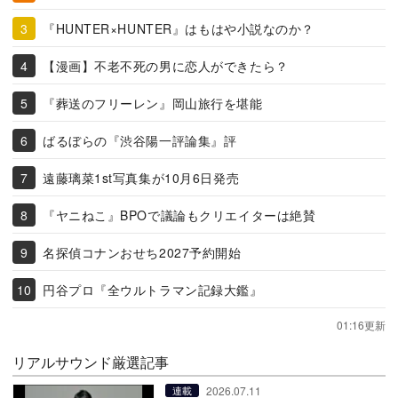
『HUNTER×HUNTER』はもはや小説なのか？
【漫画】不老不死の男に恋人ができたら？
『葬送のフリーレン』岡山旅行を堪能
ばるぼらの『渋谷陽一評論集』評
遠藤璃菜1st写真集が10月6日発売
『ヤニねこ』BPOで議論もクリエイターは絶賛
名探偵コナンおせち2027予約開始
円谷プロ『全ウルトラマン記録大鑑』
01:16更新
リアルサウンド厳選記事
2026.07.11
連載