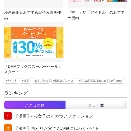
漫画編集者おすすめ縦読み漫画作
「推し」や「アイドル」のおすす
品
め漫画
「DMMブックススーパーセール」
スタート
EXILE
漫画
試し読み
DMMブックス
GIGATOON Studio
Ti Amo
ランキング
アクセス数
シェア数
【漫画】小6女子のイカついファッション
【漫画】角刈りお父さんが娘に代わりバイト