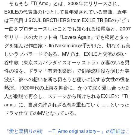
そもそも『Ti Amo』とは、2008年にリリースされ、
EXILEの代表曲の1つとして長年愛されている楽曲。近年
は三代目 J SOUL BROTHERS from EXILE TRIBEのデビュ
ー曲をプロデュースしたことでも知られる松尾潔と、2007
年リリースの大ヒット曲『Lovers Again』でも松尾とタッ
グを組んだ作曲家・Jin Nakamuraが手がけた、切なくも美
しいラブバラードである。MVでは、EXILEと交流の深い
谷中敦（東京スカパラダイスオーケストラ）が妻のいる男
性の役を、ドラマ「有閑倶楽部」で剣菱悠理役を演じた美
波が、彼への想いを断ち切ろうと秘かに涙する女性の役を
熱演。1920年代の上海を舞台に、かつて深く愛し合った2
人が劇場で再会し、ステージから届けられるEXILEの『Ti
amo』に、自身の許されざる恋を重ねていく……といった
ドラマ仕立てのMVとなっている。
『愛と裏切りの街 ～Ti Amo original story～』の詳細はこ