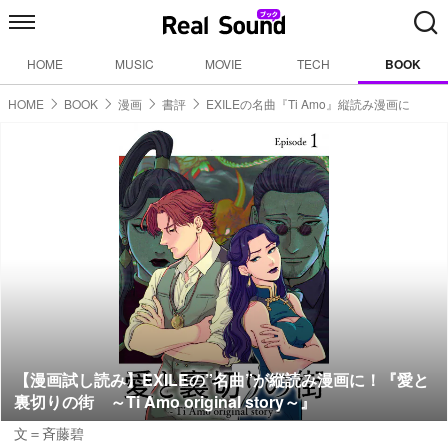
HOME
MUSIC
MOVIE
TECH
BOOK
HOME
BOOK
漫画
書評
EXILEの名曲『Ti Amo』縦読み漫画に
【漫画試し読み】EXILEの”名曲”が縦読み漫画に！『愛と
裏切りの街 ～Ti Amo original story～』
文＝斉藤碧