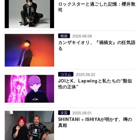
ロックスターと過ごした記憶：櫻井敦
司
2026.08.08
映画
カンザキイオリ、『禍禍女』の狂気語
る
2025.06.22
コラム
JOIとK、Lapwingと私たちの“類似
性の正体”
2025.08.01
文芸
SHINTANI × ISHIYAが明かす、噂の
真相