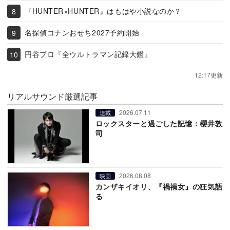
『HUNTER×HUNTER』はもはや小説なのか？
名探偵コナンおせち2027予約開始
円谷プロ『全ウルトラマン記録大鑑』
12:17更新
リアルサウンド厳選記事
2026.07.11
連載
ロックスターと過ごした記憶：櫻井敦
司
2026.08.08
映画
カンザキイオリ、『禍禍女』の狂気語
る