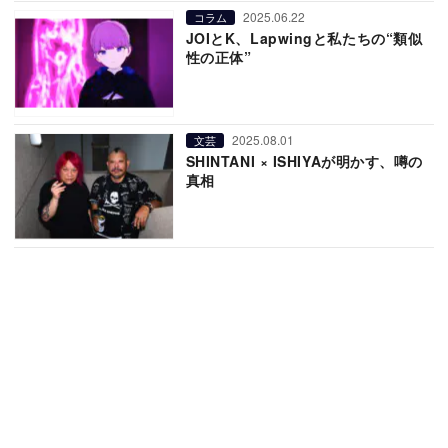
2025.06.22
コラム
JOIとK、Lapwingと私たちの“類似
性の正体”
2025.08.01
文芸
SHINTANI × ISHIYAが明かす、噂の
真相