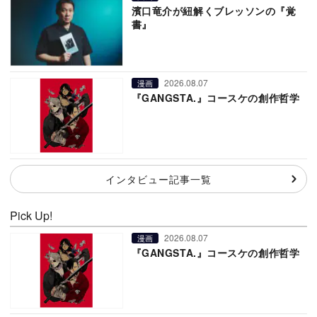
濱口竜介が紐解くブレッソンの『覚
書』
2026.08.07
漫画
『GANGSTA.』コースケの創作哲学
インタビュー記事一覧
Pick Up!
2026.08.07
漫画
『GANGSTA.』コースケの創作哲学