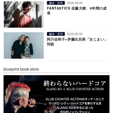
2026.08.08
趣味・実用
FANTASTICS 佐藤大樹、6年間の成
長
2026.08.06
趣味・実用
阿川佐和子×伊藤比呂美「女じまい」
対談
blueprint book store