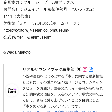
企画協力：ブルーシープ、888ブックス
お問合せ：ジェイアール京都伊勢丹 ℡.075（352）
1111（大代表）
美術館「えき」KYOTO公式ホームページ：
https://kyoto.wjr-isetan.co.jp/museum/
公式Twitter：＠ekimuseum
©Wada Makoto
Follow on SN
Follow on 
Author w
リアルサウンドブック編集部
小説や漫画をはじめとする「本」に関する最新情報
とともに、その魅力を深く掘り下げるコラム＆イン
タビューをお届け。読書の楽しみ・書籍から得られ
る知的体験の価値を、現在のメディア環境の中で広
く伝え、さらに盛り上げていくことを目的とした
「本をめぐる新しいメディア」です。