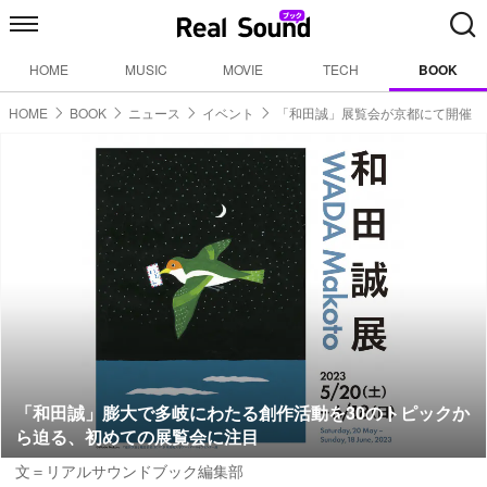
HOME
MUSIC
MOVIE
TECH
BOOK
HOME
BOOK
ニュース
イベント
「和田誠」展覧会が京都にて開催
「和田誠」膨大で多岐にわたる創作活動を30のトピックか
ら迫る、初めての展覧会に注目
文＝リアルサウンドブック編集部