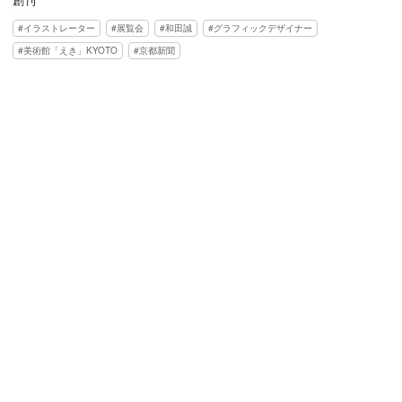
イラストレーター
展覧会
和田誠
グラフィックデザイナー
美術館「えき」KYOTO
京都新聞