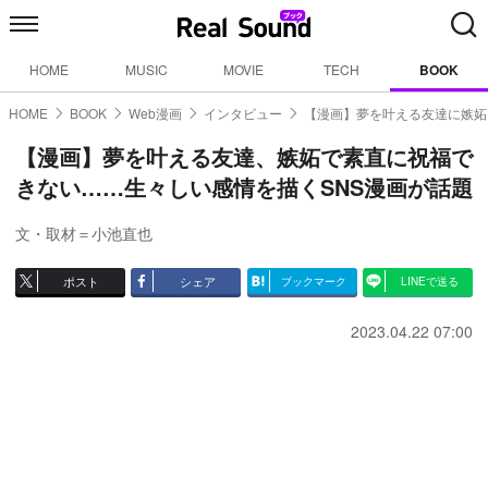
HOME
MUSIC
MOVIE
TECH
BOOK
HOME
BOOK
Web漫画
インタビュー
【漫画】夢を叶える友達に嫉妬
【漫画】夢を叶える友達、嫉妬で素直に祝福で
きない……生々しい感情を描くSNS漫画が話題
文・取材＝小池直也
ポスト
シェア
ブックマーク
LINEで送る
2023.04.22 07:00