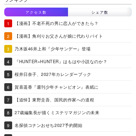
アクセス数
シェア数
【漫画】不老不死の男に恋人ができたら？
【漫画】角刈りお父さんが娘に代わりバイト
乃木坂46井上和『少年サンデー』登場
『HUNTER×HUNTER』はもはや小説なのか？
桜井日奈子、2027年カレンダーブック
賀喜遥香『週刊少年チャンピオン』表紙に
【追悼】東野圭吾、国民的作家への道程
27歳編集長が描くミステリマガジンの未来
名探偵コナンおせち2027予約開始