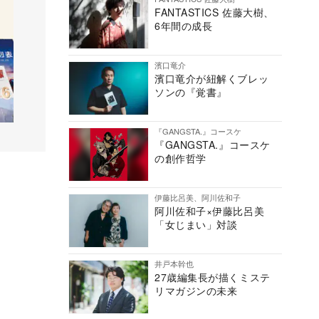
FANTASTICS 佐藤大樹、
6年間の成長
濱口竜介
濱口竜介が紐解くブレッ
ソンの『覚書』
『GANGSTA.』コースケ
『GANGSTA.』コースケ
の創作哲学
伊藤比呂美、阿川佐和子
阿川佐和子×伊藤比呂美
「女じまい」対談
井戸本幹也
27歳編集長が描くミステ
リマガジンの未来