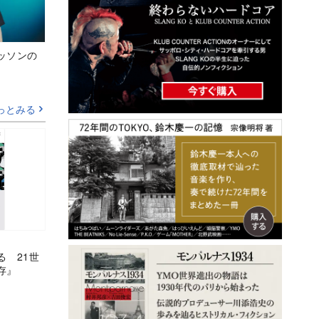
ッソンの
っとみる
る 21世
存』