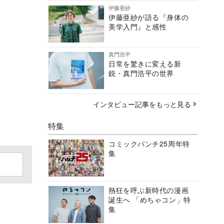
伊藤亜紗
伊藤亜紗が語る『身体の
美学入門』と感性
真門浩平
日常を驚きに変える新
鋭・真門浩平の世界
インタビュー記事をもっと見る
特集
コミックバンチ25周年特
集
熱狂を呼ぶ新時代の漫画
誕生へ 「めちゃコン」特
集