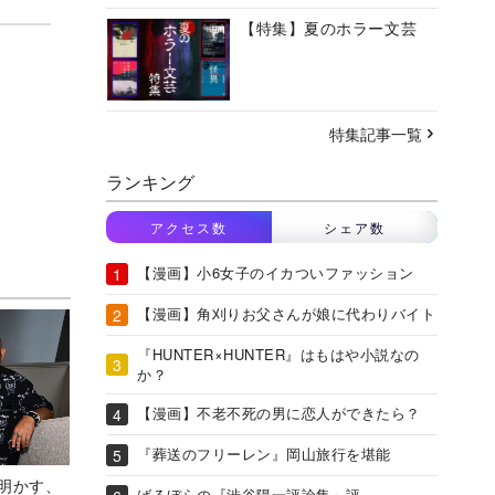
【特集】夏のホラー文芸
特集記事一覧
ランキング
アクセス数
シェア数
【漫画】小6女子のイカついファッション
【漫画】角刈りお父さんが娘に代わりバイト
『HUNTER×HUNTER』はもはや小説なの
か？
【漫画】不老不死の男に恋人ができたら？
『葬送のフリーレン』岡山旅行を堪能
Aが明かす、
ばるぼらの『渋谷陽一評論集』評