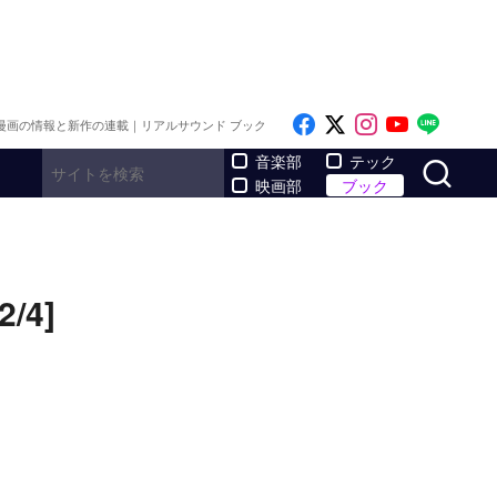
Like on Facebook
Follow on x
Follow on I
Follow o
Follo
漫画の情報と新作の連載｜リアルサウンド ブック
サ
音楽部
テック
映画部
ブック
4]