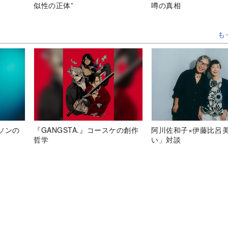
似性の正体”
噂の真相
も
ソンの
『GANGSTA.』コースケの創作
阿川佐和子×伊藤比呂
哲学
い」対談