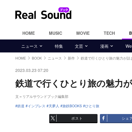
HOME
MUSIC
MOVIE
TECH
ニュース
特集
文芸
漫画
W
HOME
BOOK
ニュース
新作
鉄道で行くひとり旅の魅力が詰
2023.03.23 07:20
鉄道で行くひとり旅の魅力が詰
文＝リアルサウンドブック編集部
鉄道
インプレス
天夢人
旅鉄BOOKS
ひとり旅
ポスト
シェ