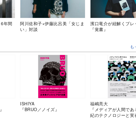
、6年間
阿川佐和子×伊藤比呂美「女じま
濱口竜介が紐解くブレ
い」対談
『覚書』
も
ISHIYA
福嶋亮大
』
『BRUO／ノイズ』
『メディアが人間であ
紀のテクノロジーと実