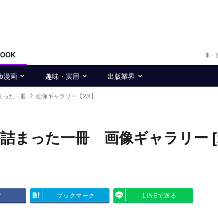
BOOK
本・
eb漫画
趣味・実用
出版業界
まった一冊
画像ギャラリー【2/4】
まった一冊 画像ギャラリー [2/
ア
ブックマーク
LINEで送る