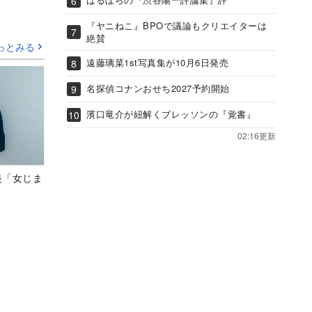
『ヤニねこ』BPOで議論もクリエイターは
絶賛
っとみる
遠藤璃菜1st写真集が10月6日発売
名探偵コナンおせち2027予約開始
濱口竜介が紐解くブレッソンの『覚書』
02:16更新
美「女じま