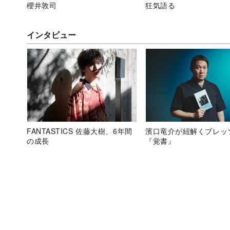
櫻井敦司
狂気語る
インタビュー
FANTASTICS 佐藤大樹、6年間
濱口竜介が紐解くブレッ
の成長
『覚書』