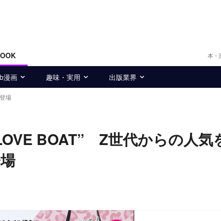
BOOK
本・
eb漫画
趣味・実用
出版業界
で登場
VE BOAT” Z世代からの人気
登場