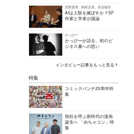
安野貴博、駒村圭吾、長谷敏司
AIは人類を滅ぼすか？SF
作家と学者が議論
かっぴー
かっぴーが語る、初のビ
ジネス書への思い
インタビュー記事をもっと見る
特集
コミックバンチ25周年特
集
熱狂を呼ぶ新時代の漫画
誕生へ 「めちゃコン」特
集