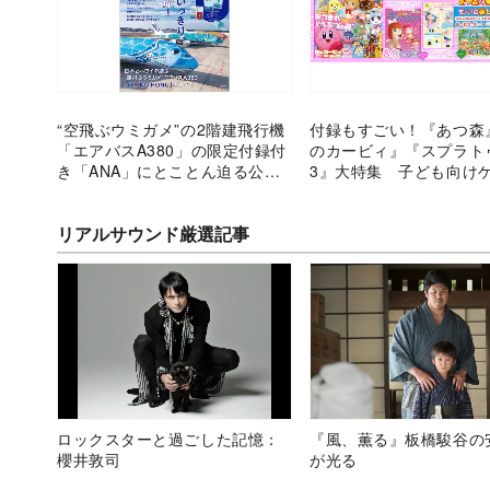
“空飛ぶウミガメ”の2階建飛行機
付録もすごい！『あつ森
「エアバスA380」の限定付録付
のカービィ』『スプラト
き「ANA」にとことん迫る公式
3』大特集 子ども向け
ブックの内容
報誌『ぴこぷり』は大人
い
リアルサウンド厳選記事
ロックスターと過ごした記憶：
『風、薫る』板橋駿谷の
櫻井敦司
が光る