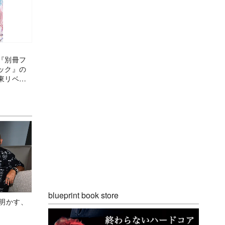
『別冊フ
ック』の
東リベ』
戦略当た
blueprint book store
Aが明かす、