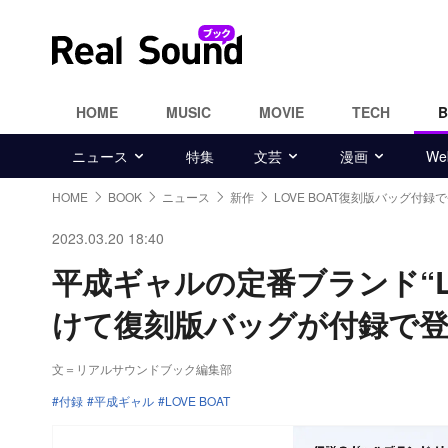
HOME
MUSIC
MOVIE
TECH
ニュース
特集
文芸
漫画
W
HOME
BOOK
ニュース
新作
LOVE BOAT復刻版バッグ付録
2023.03.20 18:40
平成ギャルの定番ブランド“LO
けて復刻版バッグが付録で
文＝リアルサウンドブック編集部
付録
平成ギャル
LOVE BOAT