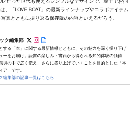
ル”だった世代も使えるシンプルなデザインで、親子でお揃
、「LOVE BOAT」の最新ラインナップやコラボアイテム
を写真とともに振り返る保存版の内容といえるだろう。
Follow on SNS
Follow on SNS
Author web site
ック編集部
とする「本」に関する最新情報とともに、その魅力を深く掘り下げ
ューをお届け。読書の楽しみ・書籍から得られる知的体験の価値
環境の中で広く伝え、さらに盛り上げていくことを目的とした「本
ィア」です。
ク編集部の記事一覧はこちら