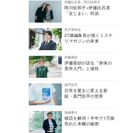
伊藤比呂美、阿川佐和子
阿川佐和子×伊藤比呂美
「女じまい」対談
井戸本幹也
27歳編集長が描くミステ
リマガジンの未来
伊藤亜紗
伊藤亜紗が語る『身体の
美学入門』と感性
真門浩平
日常を驚きに変える新
鋭・真門浩平の世界
高橋孝介
積読を解消！半年で1万個
売れた本棚の秘密