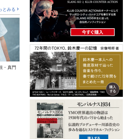
っとみる
鋭・真門