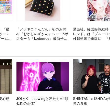
』『星
「ノラネコぐんだん」初のお財
講談社、経営好調維持
ゥーン
布『おかしのずかん』シール&ポ
レンド』は『ブルーロ
ゲーム情
スターも『kodomoe』最新号の
付録効果で重版に 『
も楽し
付録がすごい！
などIPの強みを活かす
る
安心感
JOIとK、Lapwingと私たちの“類
SHINTANI × ISHIY
似性の正体”
噂の真相