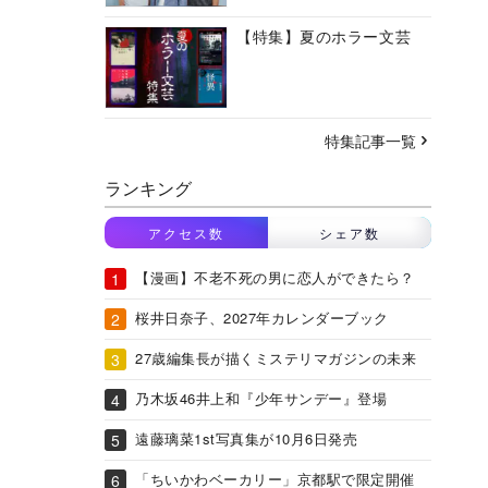
【特集】夏のホラー文芸
特集記事一覧
ランキング
アクセス数
シェア数
【漫画】不老不死の男に恋人ができたら？
桜井日奈子、2027年カレンダーブック
27歳編集長が描くミステリマガジンの未来
乃木坂46井上和『少年サンデー』登場
遠藤璃菜1st写真集が10月6日発売
「ちいかわベーカリー」京都駅で限定開催