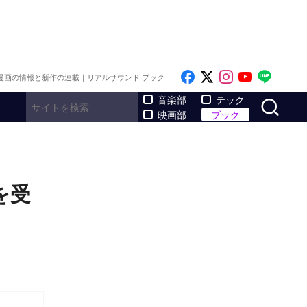
Like on Facebook
Follow on x
Follow on I
Follow o
Follo
漫画の情報と新作の連載｜リアルサウンド ブック
サ
音楽部
テック
映画部
ブック
を受