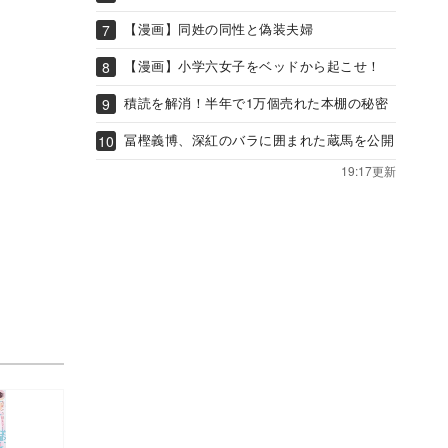
【漫画】同姓の同性と偽装夫婦
【漫画】小学六女子をベッドから起こせ！
積読を解消！半年で1万個売れた本棚の秘密
冨樫義博、深紅のバラに囲まれた蔵馬を公開
19:17更新