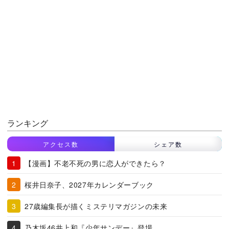
ランキング
アクセス数
シェア数
【漫画】不老不死の男に恋人ができたら？
桜井日奈子、2027年カレンダーブック
27歳編集長が描くミステリマガジンの未来
乃木坂46井上和『少年サンデー』登場