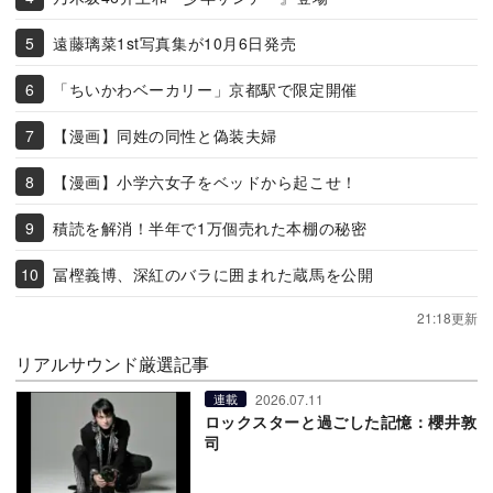
遠藤璃菜1st写真集が10月6日発売
「ちいかわベーカリー」京都駅で限定開催
【漫画】同姓の同性と偽装夫婦
【漫画】小学六女子をベッドから起こせ！
積読を解消！半年で1万個売れた本棚の秘密
冨樫義博、深紅のバラに囲まれた蔵馬を公開
21:18更新
リアルサウンド厳選記事
2026.07.11
連載
ロックスターと過ごした記憶：櫻井敦
司