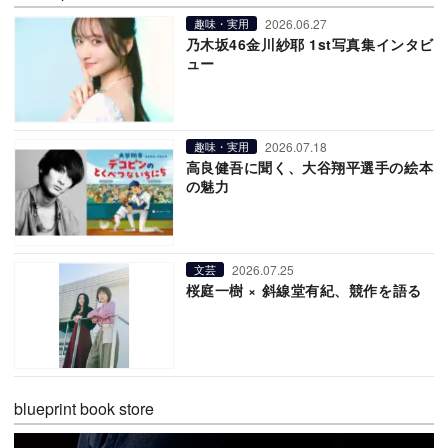
2026.06.27
趣味・実用
乃木坂46金川紗耶 1st写真集インタビ
ュー
2026.07.18
趣味・実用
高良健吾に聞く、大谷翔平選手の絵本
の魅力
2026.07.25
文芸
桜庭一樹 × 斜線堂有紀、競作を語る
blueprint book store