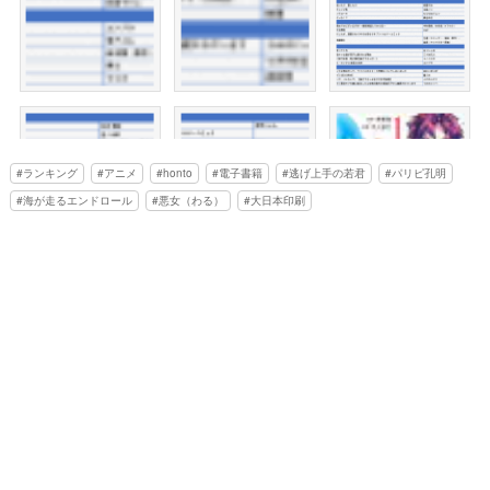
ランキング
アニメ
honto
電子書籍
逃げ上手の若君
パリピ孔明
海が走るエンドロール
悪女（わる）
大日本印刷