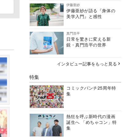
伊藤亜紗
伊藤亜紗が語る『身体の
美学入門』と感性
真門浩平
日常を驚きに変える新
鋭・真門浩平の世界
インタビュー記事をもっと見る
特集
コミックバンチ25周年特
集
熱狂を呼ぶ新時代の漫画
誕生へ 「めちゃコン」特
集