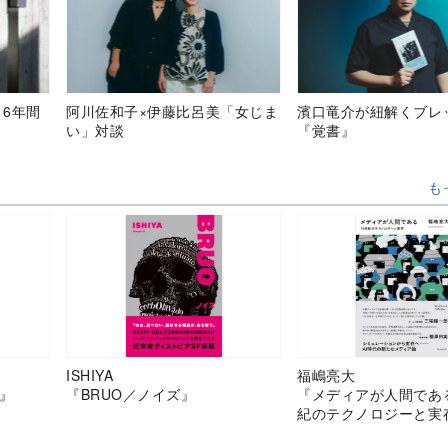
、6年間
阿川佐和子×伊藤比呂美「女じま
濱口竜介が紐解くブレ
い」対談
『覚書』
も
ISHIYA
福嶋亮大
』
『BRUO／ノイズ』
『メディアが人間であ
紀のテクノロジーと実