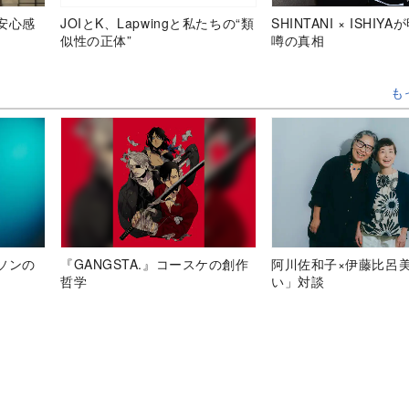
安心感
JOIとK、Lapwingと私たちの“類
SHINTANI × ISHIY
似性の正体”
噂の真相
も
ソンの
『GANGSTA.』コースケの創作
阿川佐和子×伊藤比呂
哲学
い」対談