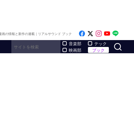
Like on Facebook
Follow on x
Follow on I
Follow o
Follo
漫画の情報と新作の連載｜リアルサウンド ブック
サ
音楽部
テック
映画部
ブック