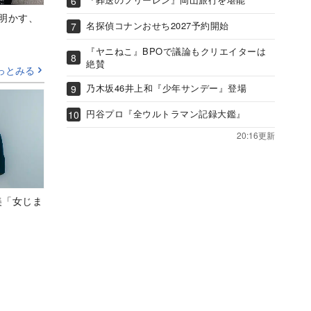
Aが明かす、
名探偵コナンおせち2027予約開始
『ヤニねこ』BPOで議論もクリエイターは
絶賛
っとみる
乃木坂46井上和『少年サンデー』登場
円谷プロ『全ウルトラマン記録大鑑』
20:16更新
美「女じま