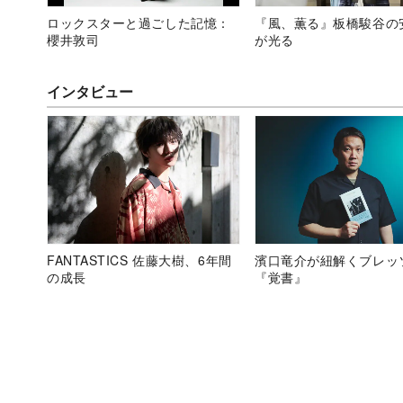
ロックスターと過ごした記憶：
『風、薫る』板橋駿谷の
櫻井敦司
が光る
インタビュー
FANTASTICS 佐藤大樹、6年間
濱口竜介が紐解くブレッ
の成長
『覚書』