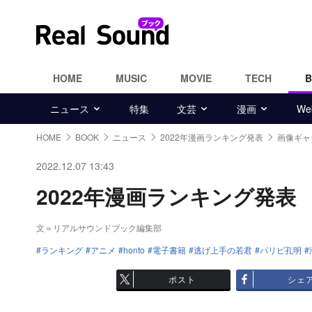
HOME
MUSIC
MOVIE
TECH
ニュース
特集
文芸
漫画
W
HOME
BOOK
ニュース
2022年漫画ランキング発表
画像ギャ
2022.12.07 13:43
2022年漫画ランキング発表 画
文＝リアルサウンドブック編集部
ランキング
アニメ
honto
電子書籍
逃げ上手の若君
パリピ孔明
ポスト
シェ