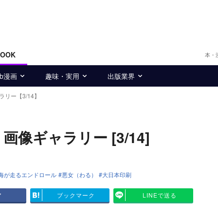
BOOK
本・
eb漫画
趣味・実用
出版業界
ラリー【3/14】
像ギャラリー [3/14]
海が走るエンドロール
悪女（わる）
大日本印刷
ア
ブックマーク
LINEで送る