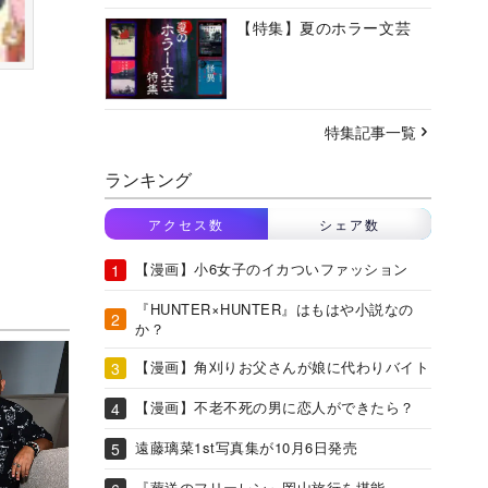
【特集】夏のホラー文芸
特集記事一覧
ランキング
アクセス数
シェア数
【漫画】小6女子のイカついファッション
『HUNTER×HUNTER』はもはや小説なの
か？
【漫画】角刈りお父さんが娘に代わりバイト
【漫画】不老不死の男に恋人ができたら？
遠藤璃菜1st写真集が10月6日発売
『葬送のフリーレン』岡山旅行を堪能