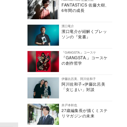
FANTASTICS 佐藤大樹、
6年間の成長
濱口竜介
濱口竜介が紐解くブレッ
ソンの『覚書』
『GANGSTA.』コースケ
『GANGSTA.』コースケ
の創作哲学
伊藤比呂美、阿川佐和子
阿川佐和子×伊藤比呂美
「女じまい」対談
井戸本幹也
27歳編集長が描くミステ
リマガジンの未来