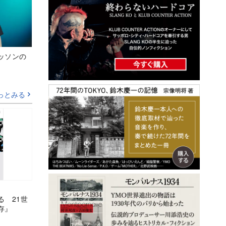
ッソンの
っとみる
る 21世
存』