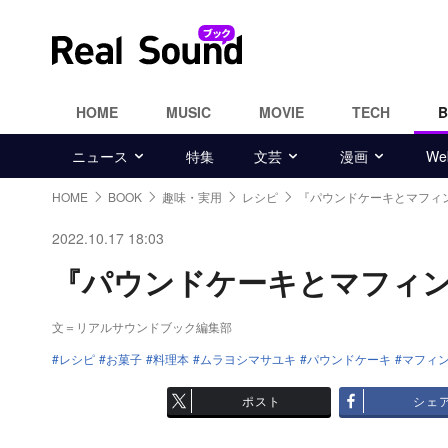
HOME
MUSIC
MOVIE
TECH
ニュース
特集
文芸
漫画
W
HOME
BOOK
趣味・実用
レシピ
『パウンドケーキとマフィ
2022.10.17 18:03
『パウンドケーキとマフィン』
文＝リアルサウンドブック編集部
レシピ
お菓子
料理本
ムラヨシマサユキ
パウンドケーキ
マフィ
ポスト
シェ