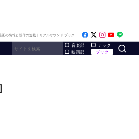
Like on Facebook
Follow on x
Follow on I
Follow o
Follo
漫画の情報と新作の連載｜リアルサウンド ブック
サ
音楽部
テック
映画部
ブック
]