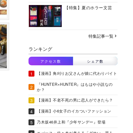
【特集】夏のホラー文芸
特集記事一覧
ランキング
アクセス数
シェア数
【漫画】角刈りお父さんが娘に代わりバイト
『HUNTER×HUNTER』はもはや小説なの
か？
【漫画】不老不死の男に恋人ができたら？
【漫画】小6女子のイカついファッション
乃木坂46井上和『少年サンデー』登場
エバース・佐々木が考える「ダサい」芸人