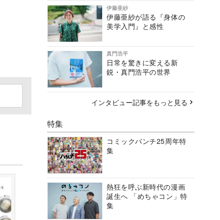
伊藤亜紗
伊藤亜紗が語る『身体の
美学入門』と感性
真門浩平
日常を驚きに変える新
鋭・真門浩平の世界
インタビュー記事をもっと見る
特集
コミックバンチ25周年特
集
熱狂を呼ぶ新時代の漫画
誕生へ 「めちゃコン」特
集