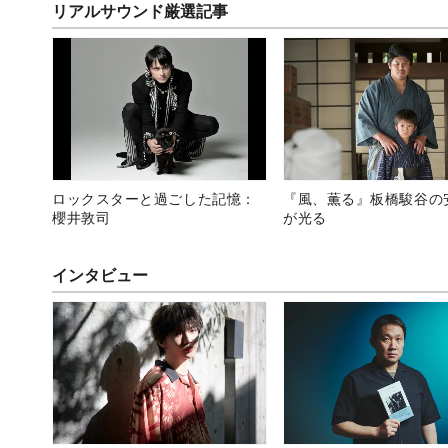
リアルサウンド厳選記事
ロックスターと過ごした記憶：
『風、薫る』板橋駿谷の
櫻井敦司
が光る
インタビュー