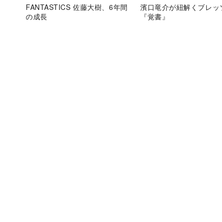
FANTASTICS 佐藤大樹、6年間
濱口竜介が紐解くブレッ
の成長
『覚書』