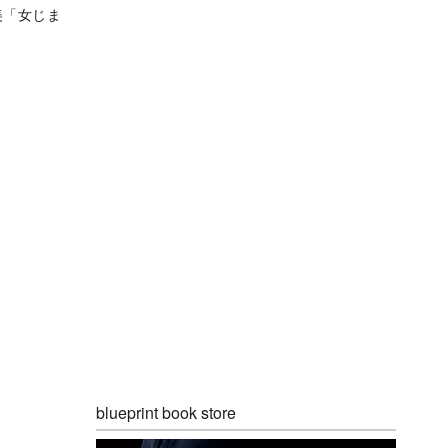
美「女じま
blueprint book store