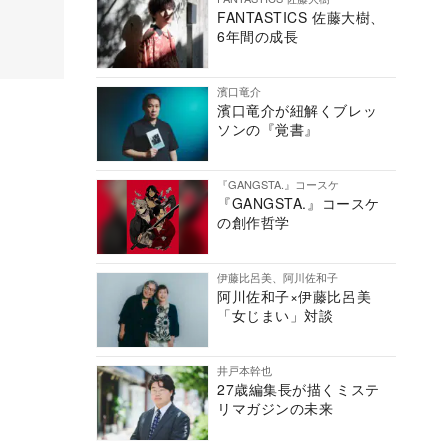
FANTASTICS 佐藤大樹、
6年間の成長
濱口竜介
濱口竜介が紐解くブレッ
ソンの『覚書』
『GANGSTA.』コースケ
『GANGSTA.』コースケ
の創作哲学
伊藤比呂美、阿川佐和子
阿川佐和子×伊藤比呂美
「女じまい」対談
井戸本幹也
27歳編集長が描くミステ
リマガジンの未来