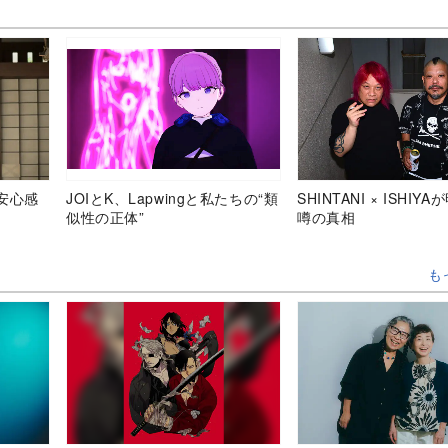
安心感
JOIとK、Lapwingと私たちの“類
SHINTANI × ISHIY
似性の正体”
噂の真相
も