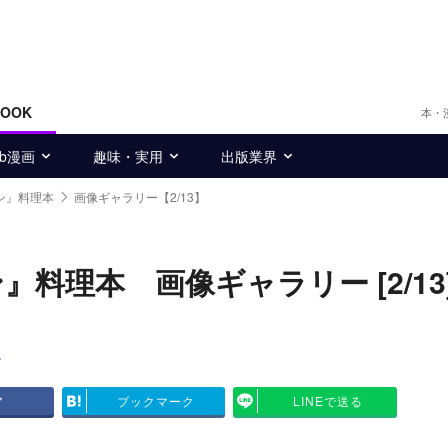
BOOK
本・
eb漫画
趣味・実用
出版業界
ン』料理本
画像ギャラリー【2/13】
料理本 画像ギャラリー [2/13
ン
ア
ブックマーク
LINEで送る