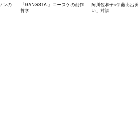
ソンの
『GANGSTA.』コースケの創作
阿川佐和子×伊藤比呂
哲学
い」対談