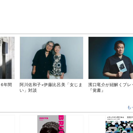
、6年間
阿川佐和子×伊藤比呂美「女じま
濱口竜介が紐解くブレ
い」対談
『覚書』
も