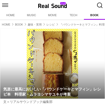
HOME
MUSIC
MOVIE
TECH
BOOK
HOME
BOOK
趣味・実用
レシピ
『パウンドケーキとマフィン』料理
気楽に最高においしい「パウンドケーキとマフィン」レシ
ピ本 料理家・ムラヨシマサユキが考案
文＝リアルサウンドブック編集部