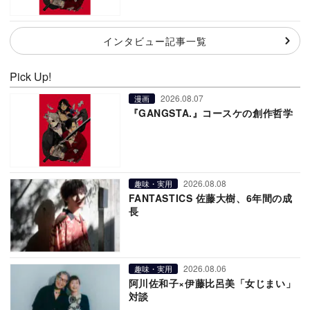
インタビュー記事一覧
Pick Up!
2026.08.07
漫画
『GANGSTA.』コースケの創作哲学
2026.08.08
趣味・実用
FANTASTICS 佐藤大樹、6年間の成
長
2026.08.06
趣味・実用
阿川佐和子×伊藤比呂美「女じまい」
対談