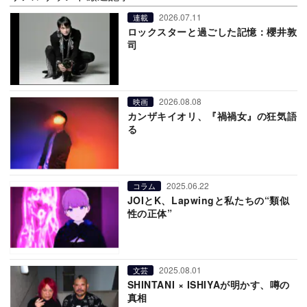
2026.07.11
連載
ロックスターと過ごした記憶：櫻井敦
司
2026.08.08
映画
カンザキイオリ、『禍禍女』の狂気語
る
2025.06.22
コラム
JOIとK、Lapwingと私たちの“類似
性の正体”
2025.08.01
文芸
SHINTANI × ISHIYAが明かす、噂の
真相