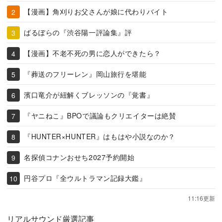
【漫画】角刈りお父さんが娘に代わりバイト
ばるぼらの『渋谷陽一評論集』評
【漫画】不老不死の男に恋人ができたら？
『葬送のフリーレン』岡山旅行を堪能
濱口竜介が紐解くブレッソンの『覚書』
『ヤニねこ』BPOで議論もクリエイターは絶賛
『HUNTER×HUNTER』はもはや小説なのか？
名探偵コナンおせち2027予約開始
円谷プロ『全ウルトラマン記録大鑑』
11:16更新
リアルサウンド厳選記事