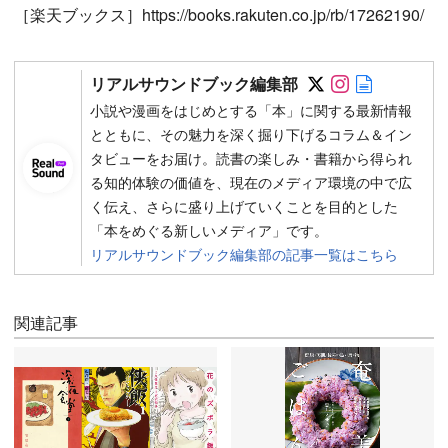
［楽天ブックス］https://books.rakuten.co.jp/rb/17262190/
Follow on SN
Follow on 
Author w
リアルサウンドブック編集部
小説や漫画をはじめとする「本」に関する最新情報
とともに、その魅力を深く掘り下げるコラム＆イン
タビューをお届け。読書の楽しみ・書籍から得られ
る知的体験の価値を、現在のメディア環境の中で広
く伝え、さらに盛り上げていくことを目的とした
「本をめぐる新しいメディア」です。
リアルサウンドブック編集部の記事一覧はこちら
関連記事