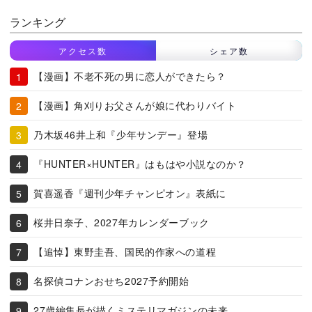
ランキング
アクセス数
シェア数
【漫画】不老不死の男に恋人ができたら？
【漫画】角刈りお父さんが娘に代わりバイト
乃木坂46井上和『少年サンデー』登場
『HUNTER×HUNTER』はもはや小説なのか？
賀喜遥香『週刊少年チャンピオン』表紙に
桜井日奈子、2027年カレンダーブック
【追悼】東野圭吾、国民的作家への道程
名探偵コナンおせち2027予約開始
27歳編集長が描くミステリマガジンの未来