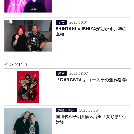
2025.08.01
文芸
SHINTANI × ISHIYAが明かす、噂の
真相
インタビュー
2026.08.07
漫画
『GANGSTA.』コースケの創作哲学
2026.08.06
趣味・実用
阿川佐和子×伊藤比呂美「女じまい」
対談