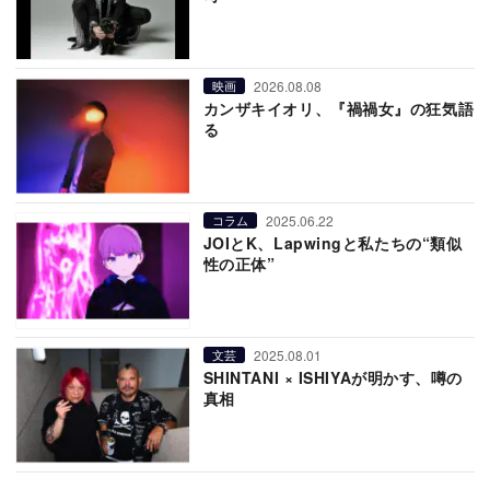
2026.08.08
映画
カンザキイオリ、『禍禍女』の狂気語
る
2025.06.22
コラム
JOIとK、Lapwingと私たちの“類似
性の正体”
2025.08.01
文芸
SHINTANI × ISHIYAが明かす、噂の
真相