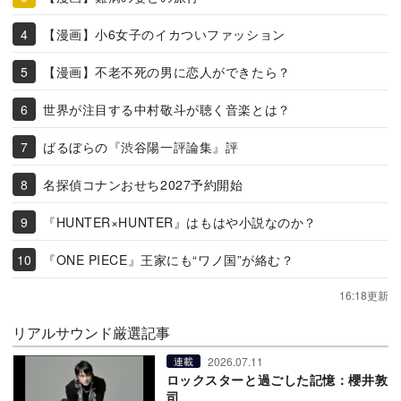
【漫画】小6女子のイカついファッション
【漫画】不老不死の男に恋人ができたら？
世界が注目する中村敬斗が聴く音楽とは？
ばるぼらの『渋谷陽一評論集』評
名探偵コナンおせち2027予約開始
『HUNTER×HUNTER』はもはや小説なのか？
『ONE PIECE』王家にも“ワノ国”が絡む？
16:18更新
リアルサウンド厳選記事
2026.07.11
連載
ロックスターと過ごした記憶：櫻井敦
司