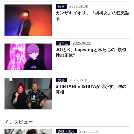
2026.08.08
映画
カンザキイオリ、『禍禍女』の狂気語
る
2025.06.22
コラム
JOIとK、Lapwingと私たちの“類似
性の正体”
2025.08.01
文芸
SHINTANI × ISHIYAが明かす、噂の
真相
インタビュー
2026.08.08
趣味・実用