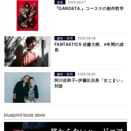
2026.08.07
漫画
『GANGSTA.』コースケの創作哲学
2026.08.08
趣味・実用
FANTASTICS 佐藤大樹、6年間の成
長
2026.08.06
趣味・実用
阿川佐和子×伊藤比呂美「女じまい」
対談
blueprint book store