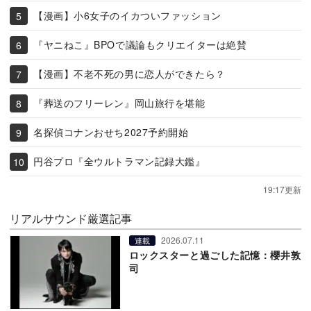
【漫画】小6女子のイカついファッション
『ヤニねこ』BPOで議論もクリエイターは絶賛
【漫画】不老不死の男に恋人ができたら？
『葬送のフリーレン』岡山旅行を堪能
名探偵コナンおせち2027予約開始
円谷プロ『全ウルトラマン記録大鑑』
19:17更新
リアルサウンド厳選記事
2026.07.11
連載
ロックスターと過ごした記憶：櫻井敦
司