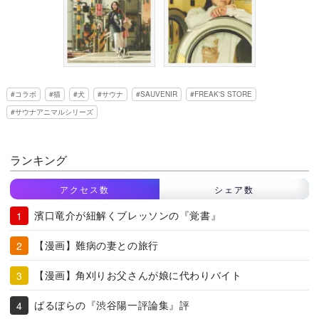
コラボ
猫
犬
サウナ
SAUVENIR
FREAK'S STORE
サウナアニマルシリーズ
ランキング
アクセス数
シェア数
濱口竜介が紐解くブレッソンの『覚書』
【漫画】難病の妻との旅行
【漫画】角刈りお父さんが娘に代わりバイト
ばるぼらの『渋谷陽一評論集』評