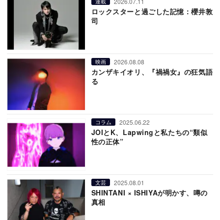
2026.07.11
連載
ロックスターと過ごした記憶：櫻井敦
司
2026.08.08
映画
カンザキイオリ、『禍禍女』の狂気語
る
2025.06.22
コラム
JOIとK、Lapwingと私たちの“類似
性の正体”
2025.08.01
文芸
SHINTANI × ISHIYAが明かす、噂の
真相