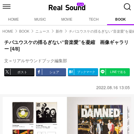
HOME
MUSIC
MOVIE
TECH
BOOK
HOME
BOOK
ニュース
新作
チバユウスケの揺るぎない“音楽愛”を凝
チバユウスケの揺るぎない“音楽愛”を凝縮 画像ギャラリ
ー [4/8]
文＝リアルサウンドブック編集部
ポスト
シェア
ブックマーク
LINEで送る
2022.08.16 13:05