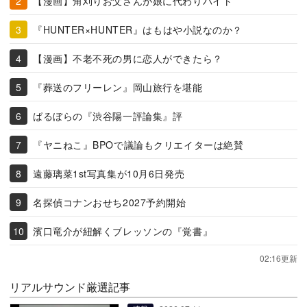
【漫画】角刈りお父さんが娘に代わりバイト
『HUNTER×HUNTER』はもはや小説なのか？
【漫画】不老不死の男に恋人ができたら？
『葬送のフリーレン』岡山旅行を堪能
ばるぼらの『渋谷陽一評論集』評
『ヤニねこ』BPOで議論もクリエイターは絶賛
遠藤璃菜1st写真集が10月6日発売
名探偵コナンおせち2027予約開始
濱口竜介が紐解くブレッソンの『覚書』
02:16更新
リアルサウンド厳選記事