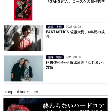
『GANGSTA.』コースケの創作哲学
2026.08.08
趣味・実用
FANTASTICS 佐藤大樹、6年間の成
長
2026.08.06
趣味・実用
阿川佐和子×伊藤比呂美「女じまい」
対談
blueprint book store