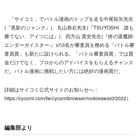
「サイコミ」でバトル漫画のトップを走る中尾拓矢先生
(『黒影のジャンク』)、丸山恭右先生(『TSUYOSHI 誰も
勝てない、アイツには』)、四方山 貴史先生(『終の退魔師-
エンダーガイスター-』)の3名が審査員を務める「バトル審
査員賞」も新たに設けられる。「バトル審査員賞」では賞
金だけでなく、プロからのアドバイスをもらえるチャンス
だ。バトル漫画に挑戦したい方には絶好の漫画賞だ。
詳細はサイコミ公式サイトのお知らせへ：
https://cycomi.com/fw/cycomibrowser/rookieaward/2022）
編集部より