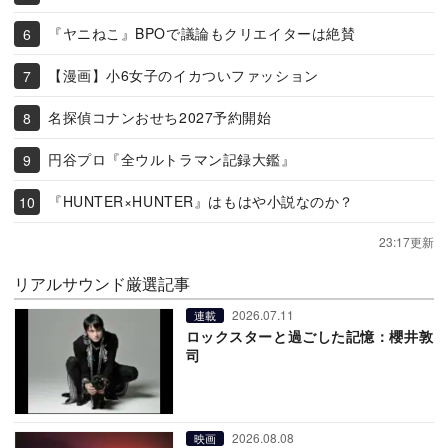
『ヤニねこ』BPOで議論もクリエイターは絶賛
【漫画】小6女子のイカついファッション
名探偵コナンおせち2027予約開始
円谷プロ『全ウルトラマン記録大鑑』
『HUNTER×HUNTER』はもはや小説なのか？
23:17更新
リアルサウンド厳選記事
2026.07.11
連載
ロックスターと過ごした記憶：櫻井敦
司
2026.08.08
映画