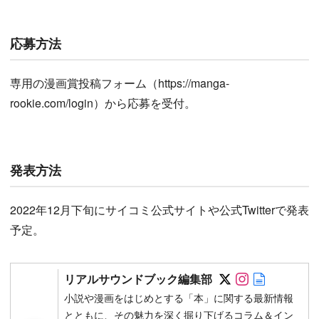
応募方法
専用の漫画賞投稿フォーム（https://manga-
rookie.com/login）から応募を受付。
発表方法
2022年12月下旬にサイコミ公式サイトや公式Twitterで発表
予定。
Follow on SN
Follow on 
Author w
リアルサウンドブック編集部
小説や漫画をはじめとする「本」に関する最新情報
とともに、その魅力を深く掘り下げるコラム＆イン