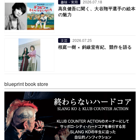
2026.07.18
趣味・実用
高良健吾に聞く、大谷翔平選手の絵本
の魅力
2026.07.25
文芸
桜庭一樹 × 斜線堂有紀、競作を語る
blueprint book store