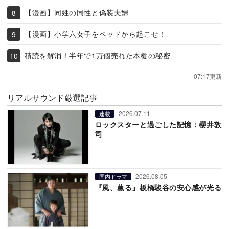
【漫画】同姓の同性と偽装夫婦
【漫画】小学六女子をベッドから起こせ！
積読を解消！半年で1万個売れた本棚の秘密
07:17更新
リアルサウンド厳選記事
2026.07.11
連載
ロックスターと過ごした記憶：櫻井敦
司
2026.08.05
国内ドラマ
『風、薫る』板橋駿谷の安心感が光る