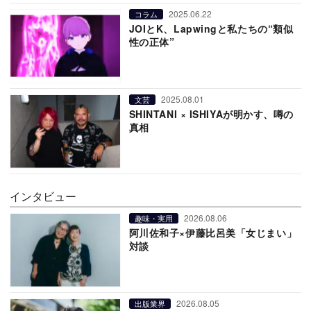
2025.06.22
コラム
JOIとK、Lapwingと私たちの“類似
性の正体”
2025.08.01
文芸
SHINTANI × ISHIYAが明かす、噂の
真相
インタビュー
2026.08.06
趣味・実用
阿川佐和子×伊藤比呂美「女じまい」
対談
2026.08.05
出版業界