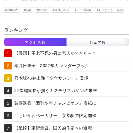
佐藤結衣
怪談
怖い話
篠月しのぶ
レイワ怪談
ありがとう・ぁみ
ランキング
アクセス数
シェア数
【漫画】不老不死の男に恋人ができたら？
桜井日奈子、2027年カレンダーブック
乃木坂46井上和『少年サンデー』登場
27歳編集長が描くミステリマガジンの未来
賀喜遥香『週刊少年チャンピオン』表紙に
「ちいかわベーカリー」京都駅で限定開催
【追悼】東野圭吾、国民的作家への道程