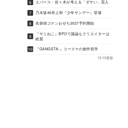
エバース・佐々木が考える「ダサい」芸人
乃木坂46井上和『少年サンデー』登場
名探偵コナンおせち2027予約開始
『ヤニねこ』BPOで議論もクリエイターは
絶賛
『GANGSTA.』コースケの創作哲学
15:15更新