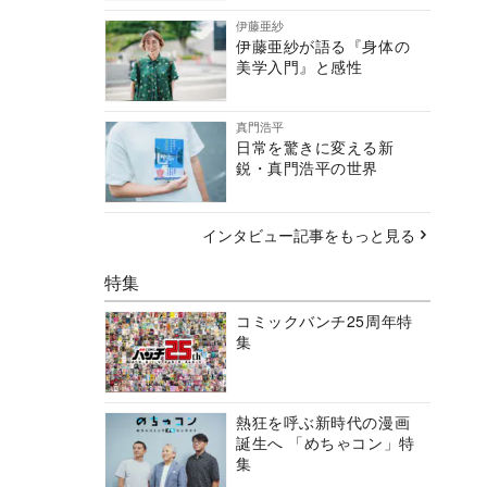
伊藤亜紗
伊藤亜紗が語る『身体の
美学入門』と感性
真門浩平
日常を驚きに変える新
鋭・真門浩平の世界
インタビュー記事をもっと見る
特集
コミックバンチ25周年特
集
熱狂を呼ぶ新時代の漫画
誕生へ 「めちゃコン」特
集