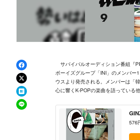
Facebookでシェア
サバイバルオーディション番組『PRODU
ボーイズグループ「INI」のメンバー1
xでポスト
ウスより発売される。メンバーは「韓
はてなブックマーク
心に響くK-POPの楽曲を語ってい
LINEで送る
GI
576