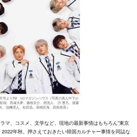
年9月号よりINI (c)マガジンハウス（写真の真ん中下か
柾哉、髙塚大夢、藤牧京介、西洸人、 許 豊凡、後藤
大、池﨑理人、松田迅、尾崎匠海、田島将吾）
ラマ、コスメ、文学など、現地の最新事情はもちろん”東京
、2022年秋、押さえておきたい韓国カルチャー事情を同誌な