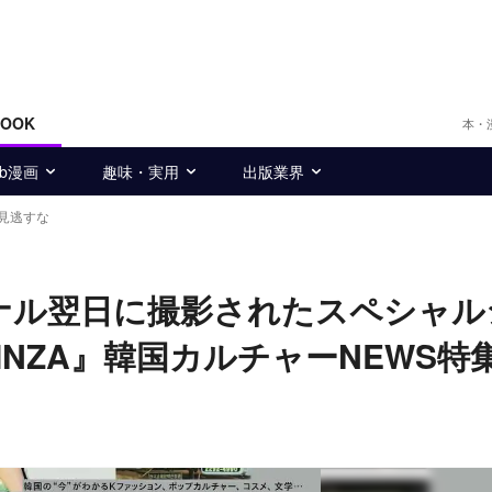
BOOK
本・
eb漫画
趣味・実用
出版業界
を見逃すな
イナル翌日に撮影されたスペシャル
NZA』韓国カルチャーNEWS特