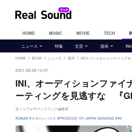
HOME
MUSIC
MOVIE
TECH
ニュース
特集
文芸
漫画
W
HOME
BOOK
ニュース
新作
INIスペシャルシューティング
2021.08.08 10:07
INI、オーディションファ
ーティングを見逃すな 『GI
文＝リアルサウンドブック編集部
GINZA
マガジンハウス
PRODUCE 101 JAPAN SEASON2
INI