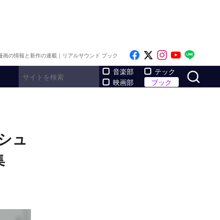
Like on Facebook
Follow on x
Follow on I
Follow o
Follo
漫画の情報と新作の連載｜リアルサウンド ブック
サ
音楽部
テック
映画部
ブック
シュ
集