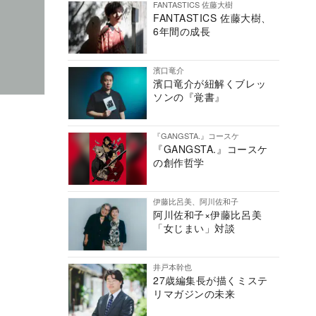
FANTASTICS 佐藤大樹
FANTASTICS 佐藤大樹、
6年間の成長
濱口竜介
濱口竜介が紐解くブレッ
ソンの『覚書』
『GANGSTA.』コースケ
『GANGSTA.』コースケ
の創作哲学
伊藤比呂美、阿川佐和子
阿川佐和子×伊藤比呂美
「女じまい」対談
井戸本幹也
27歳編集長が描くミステ
リマガジンの未来