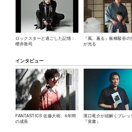
ロックスターと過ごした記憶：
『風、薫る』板橋駿谷の
櫻井敦司
が光る
インタビュー
FANTASTICS 佐藤大樹、6年間
濱口竜介が紐解くブレッ
の成長
『覚書』