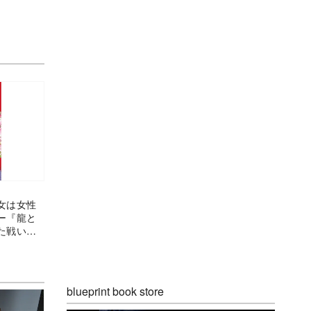
女は女性
ー『龍と
た戦いの
blueprint book store