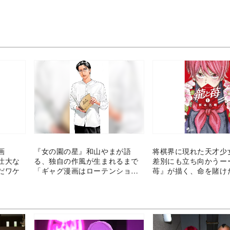
画
『女の園の星』和山やまが語
将棋界に現れた天才少
 壮大な
る、独自の作風が生まれるまで
差別にも立ち向かうー
だワケ
「ギャグ漫画はローテンション
苺』が描く、命を賭け
でもいいと気づいた」
熱さ