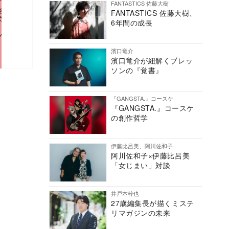
FANTASTICS 佐藤大樹
FANTASTICS 佐藤大樹、
6年間の成長
濱口竜介
濱口竜介が紐解くブレッ
ソンの『覚書』
『GANGSTA.』コースケ
『GANGSTA.』コースケ
の創作哲学
伊藤比呂美、阿川佐和子
阿川佐和子×伊藤比呂美
「女じまい」対談
井戸本幹也
27歳編集長が描くミステ
リマガジンの未来