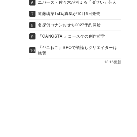
エバース・佐々木が考える「ダサい」芸人
遠藤璃菜1st写真集が10月6日発売
名探偵コナンおせち2027予約開始
『GANGSTA.』コースケの創作哲学
『ヤニねこ』BPOで議論もクリエイターは
絶賛
13:16更新