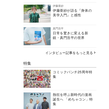
伊藤亜紗
伊藤亜紗が語る『身体の
美学入門』と感性
真門浩平
日常を驚きに変える新
鋭・真門浩平の世界
インタビュー記事をもっと見る
特集
コミックバンチ25周年特
集
熱狂を呼ぶ新時代の漫画
誕生へ 「めちゃコン」特
集