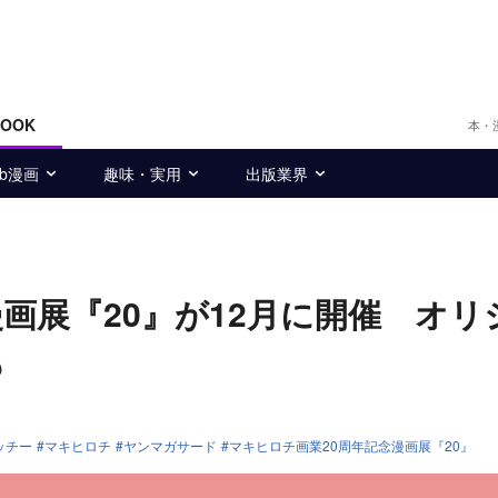
BOOK
本・
eb漫画
趣味・実用
出版業界
画展『20』が12月に開催 オリ
も
ッチー
マキヒロチ
ヤンマガサード
マキヒロチ画業20周年記念漫画展『20』