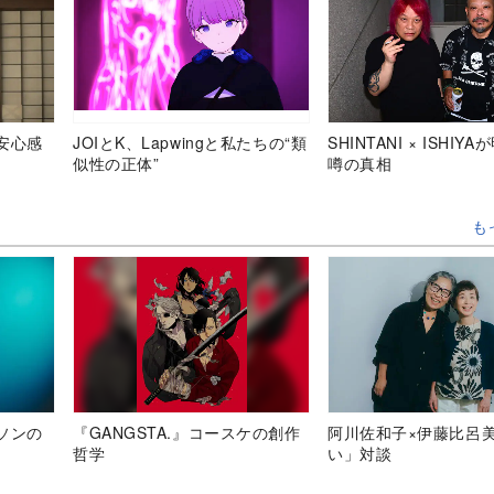
安心感
JOIとK、Lapwingと私たちの“類
SHINTANI × ISHIY
似性の正体”
噂の真相
も
ソンの
『GANGSTA.』コースケの創作
阿川佐和子×伊藤比呂
哲学
い」対談