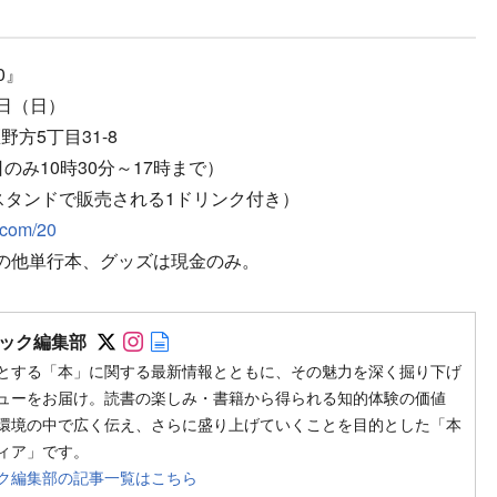
0』
6日（日）
区野方5丁目31-8
日のみ10時30分～17時まで）
スタンドで販売される1ドリンク付き）
.com/20
の他単行本、グッズは現金のみ。
Follow on SNS
Follow on SNS
Author web site
ック編集部
とする「本」に関する最新情報とともに、その魅力を深く掘り下げ
ューをお届け。読書の楽しみ・書籍から得られる知的体験の価値
環境の中で広く伝え、さらに盛り上げていくことを目的とした「本
ィア」です。
ク編集部の記事一覧はこちら