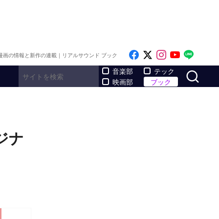
Like on Facebook
Follow on x
Follow on I
Follow o
Follo
漫画の情報と新作の連載｜リアルサウンド ブック
サ
音楽部
テック
映画部
ブック
ジナ