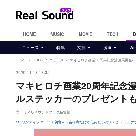
HOME
MUSIC
MOVIE
TECH
ニュース
特集
文芸
漫画
W
HOME
BOOK
ニュース
マキヒロチ画業20周年記念漫画展開催へ
2020.11.13 18:32
マキヒロチ画業20周年記念漫
ルステッカーのプレゼント
文＝リアルサウンドブック編集部
いつかティファニーで朝食を
吉祥寺だけが住みたい街ですか？
スケ