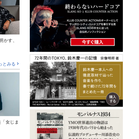
Aが明かす、
っとみる
美「女じま