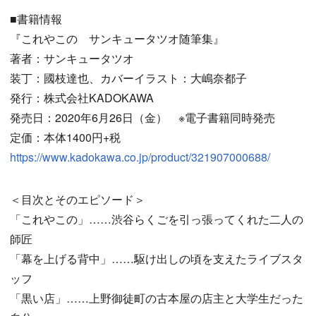
■書籍情報
『これやこの サンキュータツオ随筆集』
著者：サンキュータツオ
装丁：國枝達也、カバーイラスト：大嶋奈都子
発行：株式会社KADOKAWA
発売日：2020年6月26日（金） ※電子書籍同時発売
定価：本体1400円+税
https://www.kadokawa.co.jp/product/321907000688/
＜目次とそのエピソード＞
「これやこの」……渋谷らくごを引っ張ってくれた二人の
師匠
「幕を上げる背中」……駆け出しの頃を支えたライブスタ
ッフ
「黒い店」……上野御徒町の古本屋の店主と大学生だった