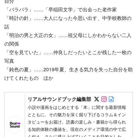
自分
「バラバラ」……「早稲田文学」で出会った老作家
「時計の針」……大人になった今思い出す、中学校教師の
話
「明治の男と大正の女」……祖父母にしかわからない二人
の関係
「空を見ていた」……仲良しだったいとこが残した一枚の
写真
「鈍色の夏」……2019年夏、生きる気力を失った自分を助
けてくれたもの ほか
Follow on SN
Follow on 
Author w
リアルサウンドブック編集部
小説や漫画をはじめとする「本」に関する最新情報
とともに、その魅力を深く掘り下げるコラム＆イン
タビューをお届け。読書の楽しみ・書籍から得られ
る知的体験の価値を、現在のメディア環境の中で広
く伝え、さらに盛り上げていくことを目的とした