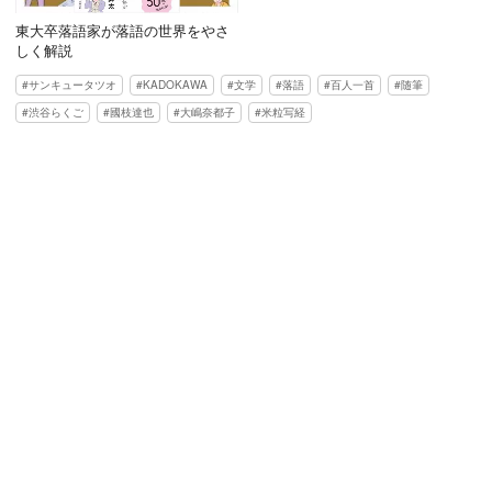
東大卒落語家が落語の世界をやさ
しく解説
サンキュータツオ
KADOKAWA
文学
落語
百人一首
随筆
渋谷らくご
國枝達也
大嶋奈都子
米粒写経