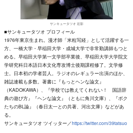
サンキュータツオ 近影
■サンキュータツオ プロフィール
1976年東京生まれ。漫才師「米粒写経」として活躍する一
方、一橋大学・早稲田大学・成城大学で非常勤講師もつと
める。早稲田大学第一文学部卒業後、早稲田大学大学院文
学研究科日本語日本文化専攻博士後期課程修了。文学修
士。日本初の学者芸人。ラジオのレギュラー出演のほか、
雑誌連載も多数。著書に『もっとヘンな論文』
（KADOKAWA）、『学校では教えてくれない！ 国語辞
典の遊び方』『ヘンな論文』（ともに角川文庫）、『ボク
たちのBL論』（春日太一との共著、河出文庫）などがあ
る。
サンキュータツオ ツイッター／
https://twitter.com/39tatsuo