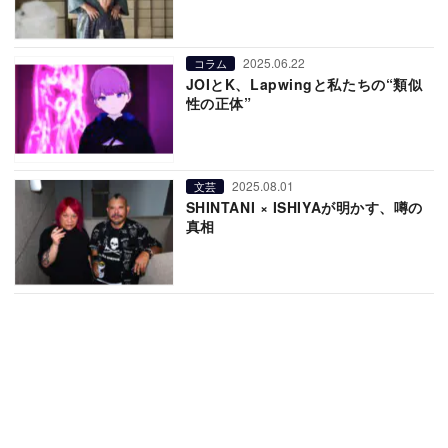
2025.06.22
コラム
JOIとK、Lapwingと私たちの“類似
性の正体”
2025.08.01
文芸
SHINTANI × ISHIYAが明かす、噂の
真相