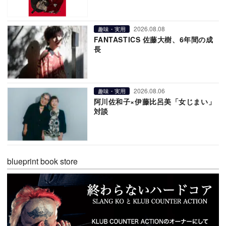
2026.08.08
趣味・実用
FANTASTICS 佐藤大樹、6年間の成
長
2026.08.06
趣味・実用
阿川佐和子×伊藤比呂美「女じまい」
対談
blueprint book store