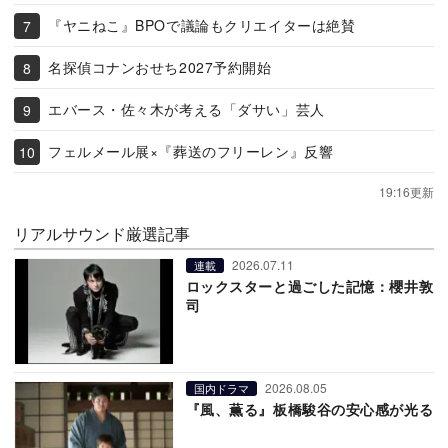
『ヤニねこ』BPOで議論もクリエイターは絶賛
名探偵コナンおせち2027予約開始
エバース・佐々木が考える「ダサい」芸人
フェルメール展×『葬送のフリーレン』反響
19:16更新
リアルサウンド厳選記事
2026.07.11
連載
ロックスターと過ごした記憶：櫻井敦
司
2026.08.05
国内ドラマ
『風、薫る』板橋駿谷の安心感が光る