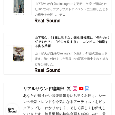
山下智久が自身のInstagramを更新。台湾で開催され
たDiorのポップアップストアイベントに出席したとき
の様子を公開し、デニ…
山下智久、41歳に見えない誕生日投稿に「何かのバ
グですか？」「ビジュ良すぎ」 コンビニで印刷す
る姿も反響
山下智久が自身のInstagramを更新。41歳の誕生日を
迎え、飾り付けをした部屋での写真や街中を歩く姿な
どを公開した。
Follow on SNS
Follow on SNS
Follow on SN
Author web 
リアルサウンド編集部
あなたが知りたい音楽情報をいち早くお届け。シー
ンの最新トレンドや今気になるアーティストをピッ
クアップし、わかりやすく、そして詳しくお伝えし
ていきます。毎月更新の特集企画もお楽しみに。最