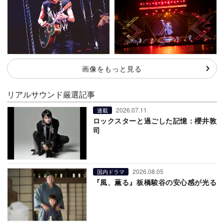
画像をもっと見る
リアルサウンド厳選記事
2026.07.11
連載
ロックスターと過ごした記憶：櫻井敦
司
2026.08.05
国内ドラマ
『風、薫る』板橋駿谷の安心感が光る