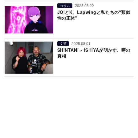
2025.06.22
コラム
JOIとK、Lapwingと私たちの“類似
性の正体”
2025.08.01
文芸
SHINTANI × ISHIYAが明かす、噂の
真相