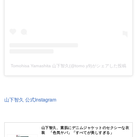
Tomohisa Yamashita 山下智久(@tomo.y9)がシェアした投稿
山下智久 公式Instagram
山下智久、素肌にデニムジャケットのセクシーな衣
装 「色気ヤバ」「すべてが美しすぎる」