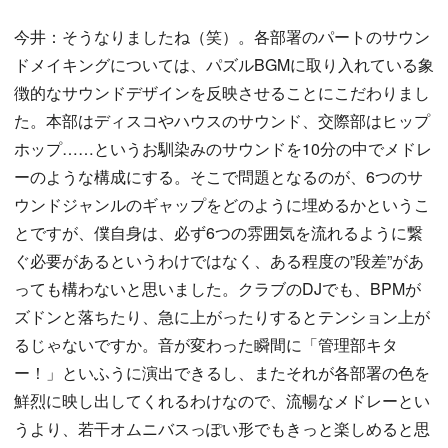
今井：そうなりましたね（笑）。各部署のパートのサウン
ドメイキングについては、パズルBGMに取り入れている象
徴的なサウンドデザインを反映させることにこだわりまし
た。本部はディスコやハウスのサウンド、交際部はヒップ
ホップ……というお馴染みのサウンドを10分の中でメドレ
ーのような構成にする。そこで問題となるのが、6つのサ
ウンドジャンルのギャップをどのように埋めるかというこ
とですが、僕自身は、必ず6つの雰囲気を流れるように繋
ぐ必要があるというわけではなく、ある程度の”段差”があ
っても構わないと思いました。クラブのDJでも、BPMが
ズドンと落ちたり、急に上がったりするとテンション上が
るじゃないですか。音が変わった瞬間に「管理部キタ
ー！」といふうに演出できるし、またそれが各部署の色を
鮮烈に映し出してくれるわけなので、流暢なメドレーとい
うより、若干オムニバスっぽい形でもきっと楽しめると思