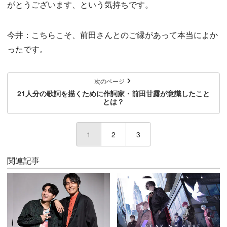
がとうございます、という気持ちです。
今井：こちらこそ、前田さんとのご縁があって本当によか
ったです。
次のページ
21人分の歌詞を描くために作詞家・前田甘露が意識したこと
とは？
1
(current)
2
3
関連記事