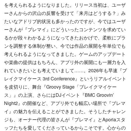
を考えられるようになりました。リリース当初は、ユーザ
ーさんからの沢山の反響を受けて「来月はどうする？」み
たいなアドリブ的状況も多かったのですが、今ではユーザ
ーさんが『ブレマイ』にどういったコンテンツを求めてい
るかが段々わかるようになってきたおかげで、柔軟にプラ
ンを調整する体制が整い、今では作品の展開を年単位でも
考えられるようになってきました。ゲームのアップデート
や楽曲の提供はもちろん、アプリ外の展開にも一層力を入
れていきたいとも考えていまして……。2026年も早速『ブ
レイクマイケース 3rd Conference』というリアルイベント
を皮切りに、舞台『Groovy Stage「ブレイクマイケー
ス」』の上演、さらにはDJイベント『BMC Groovin’
Night2』の開催など、アプリ外でも幅広い場所で『ブレマ
イ』の魅力を伝えることができました。そうしたチャレン
ジも、オーナー代理の皆さんが『ブレマイ』とAporiaスタ
ッフたちを愛してくださっているからこそです。心からの