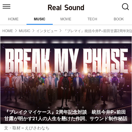
HOME
MUSIC
MOVIE
TECH
BOOK
HOME
MUSIC
インタビュー
『ブレマイ』統括今井P×前田甘露2周年対
『ブレイクマイケース』2周年記念対談 統括今井P×前田
甘露が明かす21人の人生を懸けた作詞、サウンド制作秘話
文・取材＝えびさわなち