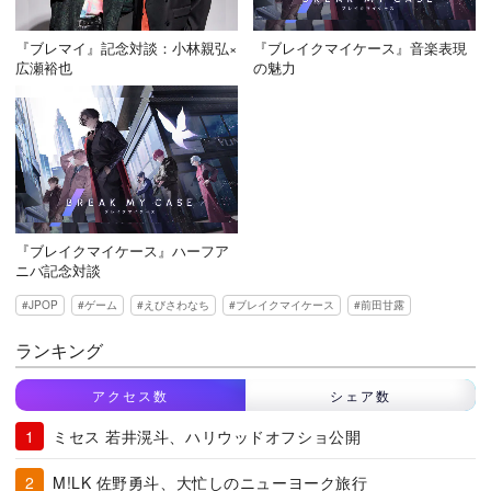
『ブレマイ』記念対談：小林親弘×
『ブレイクマイケース』音楽表現
広瀬裕也
の魅力
『ブレイクマイケース』ハーフア
ニバ記念対談
JPOP
ゲーム
えびさわなち
ブレイクマイケース
前田甘露
ランキング
アクセス数
シェア数
ミセス 若井滉斗、ハリウッドオフショ公開
M!LK 佐野勇斗、大忙しのニューヨーク旅行