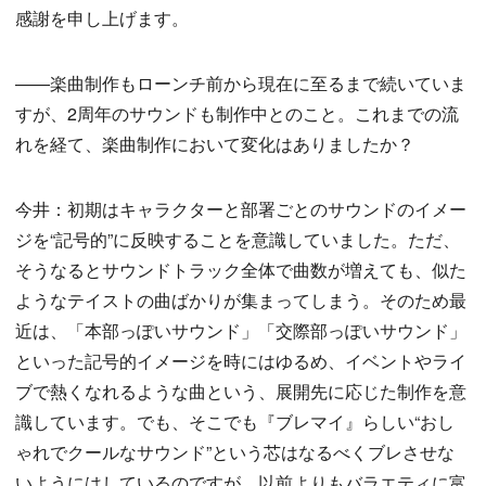
感謝を申し上げます。
——楽曲制作もローンチ前から現在に至るまで続いていま
すが、2周年のサウンドも制作中とのこと。これまでの流
れを経て、楽曲制作において変化はありましたか？
今井：初期はキャラクターと部署ごとのサウンドのイメー
ジを“記号的”に反映することを意識していました。ただ、
そうなるとサウンドトラック全体で曲数が増えても、似た
ようなテイストの曲ばかりが集まってしまう。そのため最
近は、「本部っぽいサウンド」「交際部っぽいサウンド」
といった記号的イメージを時にはゆるめ、イベントやライ
ブで熱くなれるような曲という、展開先に応じた制作を意
識しています。でも、そこでも『ブレマイ』らしい“おし
ゃれでクールなサウンド”という芯はなるべくブレさせな
いようにはしているのですが、以前よりもバラエティに富