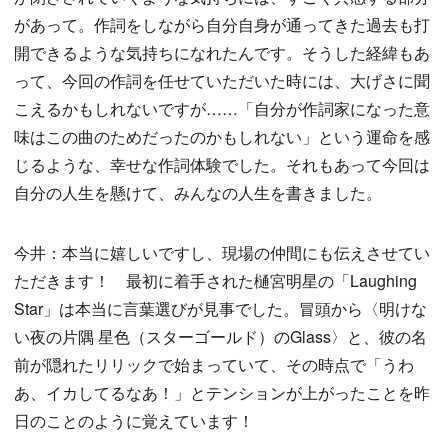
があって。作詞をしながら自分自身が通ってきた過去も打
開できるような気持ちになれたんです。そうした経緯もあ
って、今回の作詞を任せていただいた時には、大げさに聞
こえるかもしれないですが……「自分が作詞家になった意
味はこの曲のためだったのかもしれない」という運命を感
じるような、幸せな作詞体験でした。それもあって今回は
自分の人生を懸けて、みんなの人生を書きました。
今井：本当に嬉しいですし、現場の仲間にも伝えさせてい
ただきます！ 最初に着手された樋宮明星の「Laughing
Star」は本当に言葉選びが見事でした。冒頭から〈明けな
い夜の片隅 星色（スターゴールド）のGlass〉と、彼の名
前が隠れたリリックで始まっていて、その時点で「うわ
あ、イカしてるなあ！」とテンションが上がったことを昨
日のことのように覚えています！