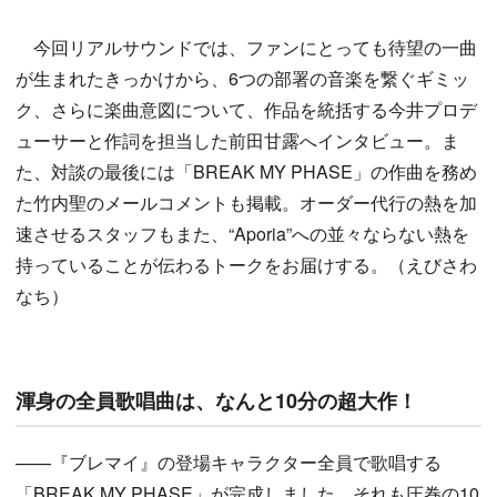
今回リアルサウンドでは、ファンにとっても待望の一曲
が生まれたきっかけから、6つの部署の音楽を繋ぐギミッ
ク、さらに楽曲意図について、作品を統括する今井プロデ
ューサーと作詞を担当した前田甘露へインタビュー。ま
た、対談の最後には「BREAK MY PHASE」の作曲を務め
た竹内聖のメールコメントも掲載。オーダー代行の熱を加
速させるスタッフもまた、“Aporia”への並々ならない熱を
持っていることが伝わるトークをお届けする。（えびさわ
なち）
渾身の全員歌唱曲は、なんと10分の超大作！
——『ブレマイ』の登場キャラクター全員で歌唱する
「BREAK MY PHASE」が完成しました。それも圧巻の10