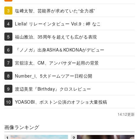
塩﨑太智、芸能界が求めていた“全力感”
Liella! リレーインタビュー Vol.9：岬 なこ
福山雅治、35周年を超えても広がる表現
『ノノガ』出身ASHA＆KOKONAがデビュー
宮舘涼太、CM、アンバサダー起用の背景
Number_i、5大ドームツアー日程公開
渡辺美里『Birthday』クロスレビュー
YOASOBI、ボストン公演のオフショ大量投稿
14:12更新
画像ランキング