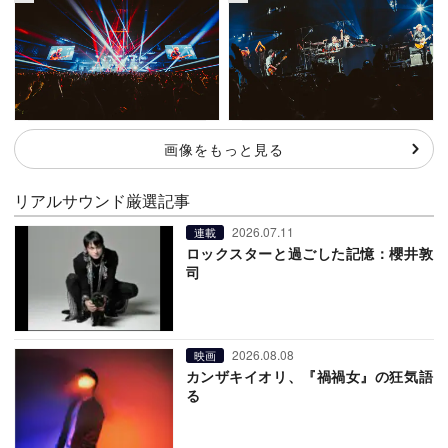
画像をもっと見る
リアルサウンド厳選記事
2026.07.11
連載
ロックスターと過ごした記憶：櫻井敦
司
2026.08.08
映画
カンザキイオリ、『禍禍女』の狂気語
る