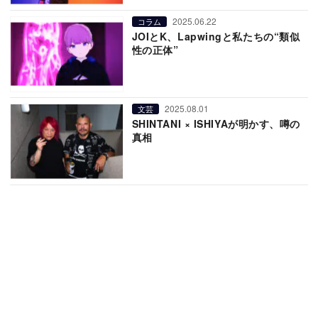
2025.06.22
コラム
JOIとK、Lapwingと私たちの“類似
性の正体”
2025.08.01
文芸
SHINTANI × ISHIYAが明かす、噂の
真相