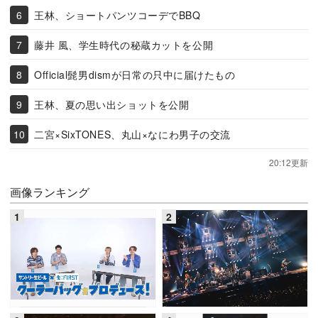
王林、ショートパンツコーデでBBQ
藤井 風、学生時代の秘蔵カットを公開
Official髭男dismが日常の只中に届けたもの
王林、夏の思い出ショットを公開
二宮×SixTONES、丸山×なにわ男子の交流
20:12更新
画像ランキング