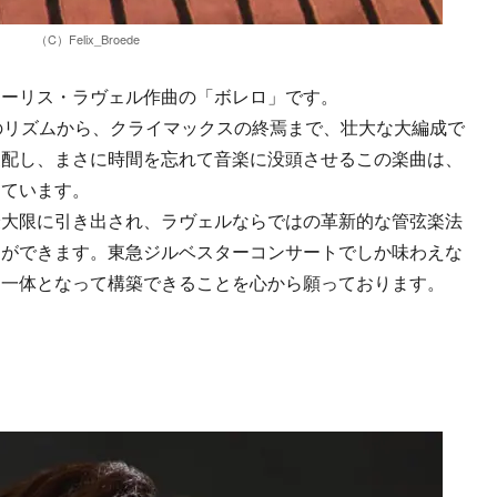
（C）Felix_Broede
モーリス・ラヴェル作曲の「ボレロ」です。
のリズムから、クライマックスの終焉まで、壮大な大編成で
支配し、まさに時間を忘れて音楽に没頭させるこの楽曲は、
ちています。
最大限に引き出され、ラヴェルならではの革新的な管弦楽法
とができます。東急ジルベスターコンサートでしか味わえな
と一体となって構築できることを心から願っております。