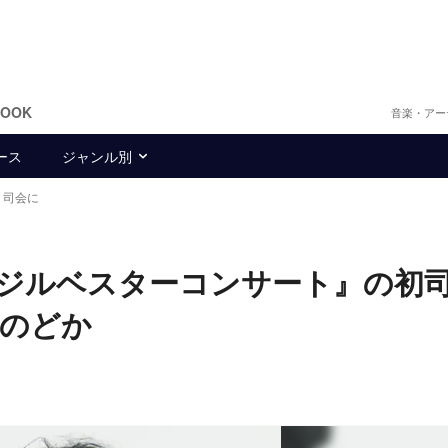
BOOK
音楽・アー
ース
ジャンル別
』司会に
ジルベスターコンサート』の初
澤のどか