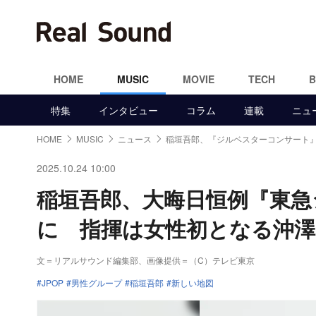
HOME
MUSIC
MOVIE
TECH
特集
インタビュー
コラム
連載
ニュ
HOME
MUSIC
ニュース
稲垣吾郎、『ジルベスターコンサート
2025.10.24 10:00
稲垣吾郎、大晦日恒例『東急
に 指揮は女性初となる沖
文＝リアルサウンド編集部
、画像提供＝（C）テレビ東京
JPOP
男性グループ
稲垣吾郎
新しい地図