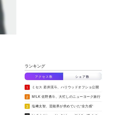
ランキング
アクセス数
シェア数
ミセス 若井滉斗、ハリウッドオフショ公開
M!LK 佐野勇斗、大忙しのニューヨーク旅行
塩﨑太智、芸能界が求めていた“全力感”