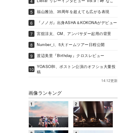
Liella! リレーインタビュー Vol.9：岬 なこ
福山雅治、35周年を超えても広がる表現
『ノノガ』出身ASHA＆KOKONAがデビュー
宮舘涼太、CM、アンバサダー起用の背景
Number_i、5大ドームツアー日程公開
渡辺美里『Birthday』クロスレビュー
YOASOBI、ボストン公演のオフショ大量投
稿
14:12更新
画像ランキング