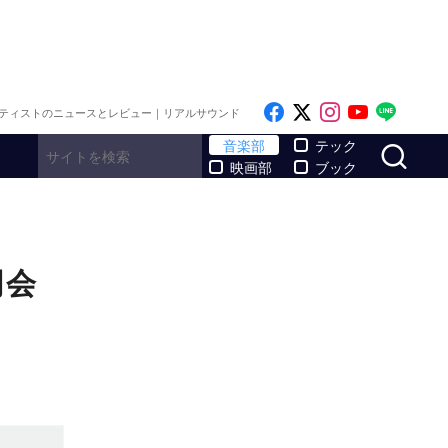
Like on Facebook
Follow on x
Follow on I
Follow o
Follo
ティストのニュースとレビュー｜リアルサウンド
サ
音楽部
テック
映画部
ブック
司会