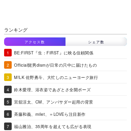
ランキング
アクセス数
シェア数
BE:FIRST『生：FIRST』に映る信頼関係
Official髭男dismが日常の只中に届けたもの
M!LK 佐野勇斗、大忙しのニューヨーク旅行
鈴木愛理、浴衣姿であざとさ全開ポーズ
宮舘涼太、CM、アンバサダー起用の背景
斉藤和義、milet、＝LOVEら注目新作
福山雅治、35周年を超えても広がる表現