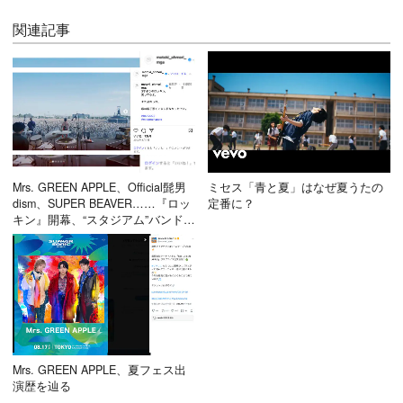
関連記事
Mrs. GREEN APPLE、Official髭男
ミセス「青と夏」はなぜ夏うたの
dism、SUPER BEAVER……『ロッ
定番に？
キン』開幕、“スタジアム”バンド
続々集結
Mrs. GREEN APPLE、夏フェス出
演歴を辿る