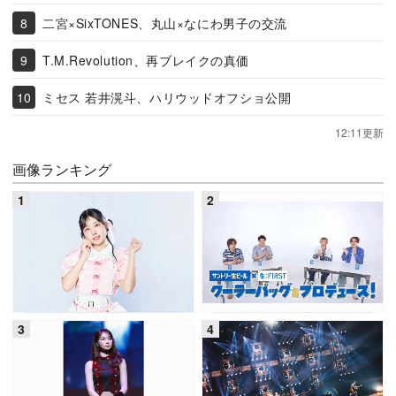
二宮×SixTONES、丸山×なにわ男子の交流
T.M.Revolution、再ブレイクの真価
ミセス 若井滉斗、ハリウッドオフショ公開
12:11更新
画像ランキング