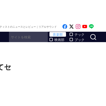
Like on Facebook
Follow on x
Follow on I
Follow o
Follo
ティストのニュースとレビュー｜リアルサウンド
サ
音楽部
テック
映画部
ブック
てセ