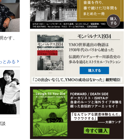
Aが明かす、
っとみる
対談