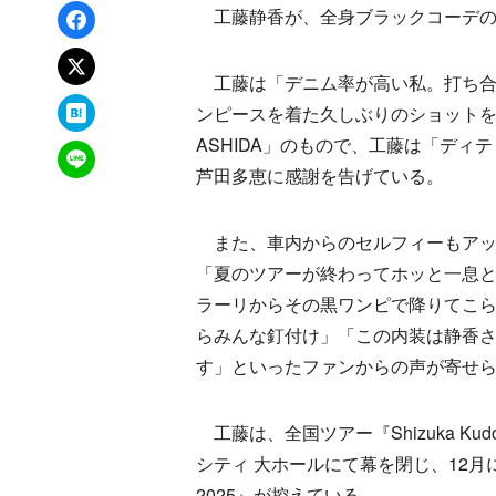
Facebookでシェア
工藤静香が、全身ブラックコーデの姿を
xでポスト
工藤は「デニム率が高い私。打ち合
はてなブックマーク
ンピースを着た久しぶりのショットを
ASHIDA」のもので、工藤は「ディテ
LINEで送る
芦田多恵に感謝を告げている。
また、車内からのセルフィーもアッ
「夏のツアーが終わってホッと一息
ラーリからその黒ワンピで降りてこ
らみんな釘付け」「この内装は静香さ
す」といったファンからの声が寄せ
工藤は、全国ツアー『Shizuka Kudo Li
シティ 大ホールにて幕を閉じ、12月にはディ
2025』が控えている。