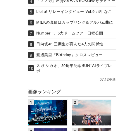
『ノノガ』出身ASHA＆KOKONAがデビュー
Liella! リレーインタビュー Vol.9：岬 なこ
M!LKの真価はカップリング＆アルバム曲に
Number_i、5大ドームツアー日程公開
日向坂46 三期生が育んだ4人の関係性
渡辺美里『Birthday』クロスレビュー
スガ シカオ、30周年記念BUNTAIライブレ
ポ
07:12更新
画像ランキング