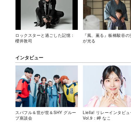
ロックスターと過ごした記憶：
『風、薫る』板橋駿谷の
櫻井敦司
が光る
インタビュー
スパフル＆世が世＆SHY グルー
Liella! リレーインタビ
プ座談会
Vol.9：岬 なこ