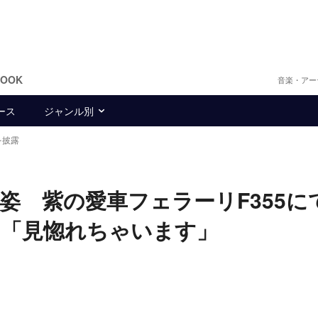
BOOK
音楽・アー
ース
ジャンル別
を披露
姿 紫の愛車フェラーリF355に
」「見惚れちゃいます」