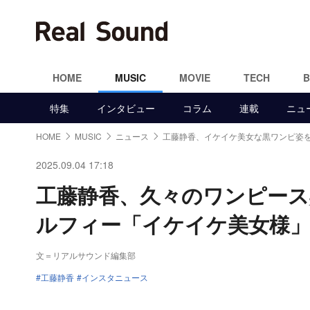
HOME
MUSIC
MOVIE
TECH
特集
インタビュー
コラム
連載
ニュ
HOME
MUSIC
ニュース
工藤静香、イケイケ美女な黒ワンピ姿
2025.09.04 17:18
工藤静香、久々のワンピース
ルフィー「イケイケ美女様
文＝リアルサウンド編集部
工藤静香
インスタニュース