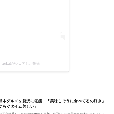
o_shizuka)がシェアした投稿
熊本グルメを贅沢に堪能 「美味しそうに食べてるの好き」
ぐもぐタイム美しい」
手の工藤静香が自身のInstagramを更新。全国ツアーで訪れた熊本でのおいしい