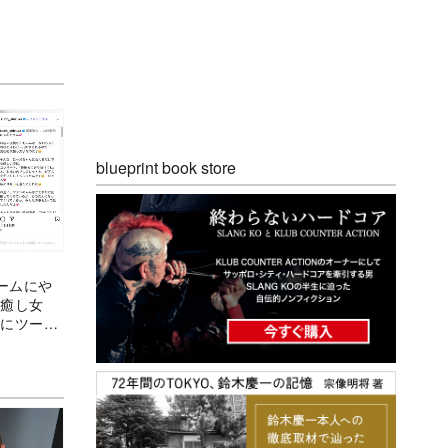
blueprint book store
ームにや
代癒し女
目にツーシ