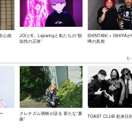
安心感
JOIとK、Lapwingと私たちの“類
SHINTANI × ISHIY
似性の正体”
噂の真相
も
ュー
クレナズム萌映が語る 新たな“夏
TOAST CLUB 初来日
曲”