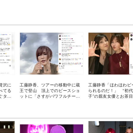
贅沢に
工藤静香、ツアーの移動中に蔵
工藤静香「ほわほわビ
べてる
王で登山 頂上でのピースショ
られるのだ！」 “初
ぐタイ
ットに「さすがパワフルチー
子”の親友女優とお茶
ム」
ョット