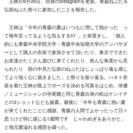
王林が8月26日、自身のInstagramを更新。青森ねぶた＆
弘前ねぷた祭りに参加したことを報告した。
王林は「今年の青森の夏はいつもに増して熱かった っ
て毎年言ってるような気もするｹﾄﾞ」と前置きし、「個人
的にも青森中央学院大学・青森中央短期大学のアンバサダ
ーとして跳人の衣装で参加させて頂いたり、東京でできた
お友達がたくさん遊びに来てくれたり、色んな角度から見
られたり 雨の中見た弘前のねぷたはじょっぱり魂も感じ
てより強く心に届きました」と祭りを振り返る。ハネト衣
装を着た王林が路上でポーズを決める写真をはじめ、俳優
／ミュージシャンの寺尾聰と同じ青森出身の松山ケンイチ
との3ショットなども披露。最後に「今年も青森に熱い夏
が来てくれたことに感謝。青森の人間でよかったって日々
思うけど特に感じる1週間です じゃわめぎをありがと」
と地元愛溢れる感想を綴った。