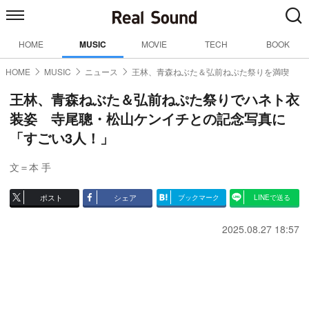
HOME
MUSIC
MOVIE
TECH
BOOK
HOME
MUSIC
ニュース
王林、青森ねぶた＆弘前ねぷた祭りを満喫
王林、青森ねぶた＆弘前ねぷた祭りでハネト衣
装姿 寺尾聰・松山ケンイチとの記念写真に
「すごい3人！」
文＝本 手
ポスト
シェア
ブックマーク
LINEで送る
2025.08.27 18:57