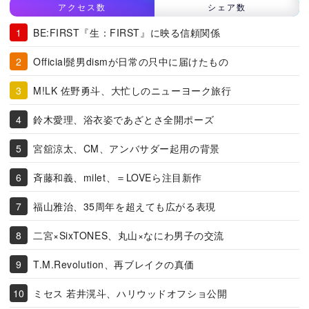
アクセス数
シェア数
BE:FIRST『生：FIRST』に映る信頼関係
Official髭男dismが日常の只中に届けたもの
M!LK 佐野勇斗、大忙しのニューヨーク旅行
鈴木愛理、浴衣姿であざとさ全開ポーズ
宮舘涼太、CM、アンバサダー起用の背景
斉藤和義、milet、＝LOVEら注目新作
福山雅治、35周年を超えても広がる表現
二宮×SixTONES、丸山×なにわ男子の交流
T.M.Revolution、再ブレイクの真価
ミセス 若井滉斗、ハリウッドオフショ公開