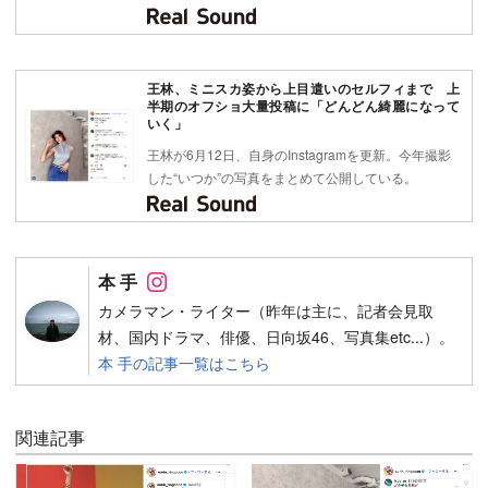
王林、ミニスカ姿から上目遣いのセルフィまで 上
半期のオフショ大量投稿に「どんどん綺麗になって
いく」
王林が6月12日、自身のInstagramを更新。今年撮影
した“いつか”の写真をまとめて公開している。
Follow on SNS
本 手
カメラマン・ライター（昨年は主に、記者会見取
材、国内ドラマ、俳優、日向坂46、写真集etc...）。
本 手の記事一覧はこちら
関連記事