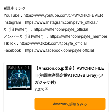
■関連リンク
YouTube：https://www.youtube.com/c/PSYCHICFEVER
Instagram：https://www.instagram.com/psyfe_official/
X（旧Twitter）：https://twitter.com/psyfe_official
メンバーX（旧Twitter）：https://twitter.com/psyfe_member
TikTok：https://www.tiktok.com/@psyfe_official
Facebook：https://www.facebook.com/psyfe.official
【Amazon.co.jp限定】PSYCHIC FILE
Ⅲ (初回生産限定盤A) (CD+Blu-ray) (メ
ガジャケ付)
7,370円
Amazonで詳細をみる