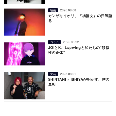
2026.08.08
映画
カンザキイオリ、『禍禍女』の狂気語
る
2025.06.22
コラム
JOIとK、Lapwingと私たちの“類似
性の正体”
2025.08.01
文芸
SHINTANI × ISHIYAが明かす、噂の
真相