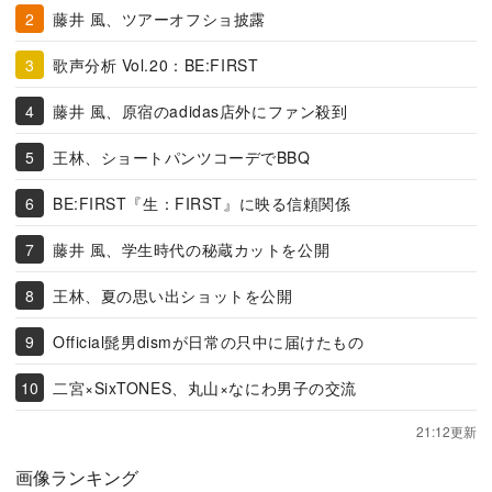
藤井 風、ツアーオフショ披露
歌声分析 Vol.20：BE:FIRST
藤井 風、原宿のadidas店外にファン殺到
王林、ショートパンツコーデでBBQ
BE:FIRST『生：FIRST』に映る信頼関係
藤井 風、学生時代の秘蔵カットを公開
王林、夏の思い出ショットを公開
Official髭男dismが日常の只中に届けたもの
二宮×SixTONES、丸山×なにわ男子の交流
21:12更新
画像ランキング