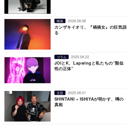
2026.08.08
映画
カンザキイオリ、『禍禍女』の狂気語
る
2025.06.22
コラム
JOIとK、Lapwingと私たちの“類似
性の正体”
2025.08.01
文芸
SHINTANI × ISHIYAが明かす、噂の
真相