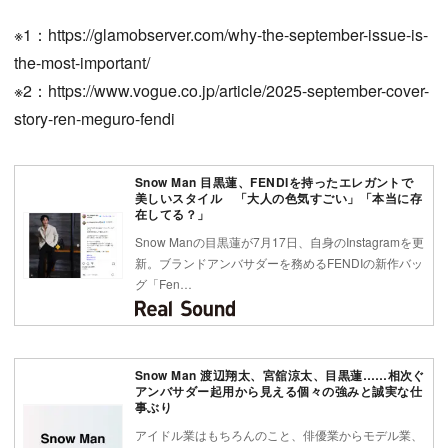
※1：https://glamobserver.com/why-the-september-issue-is-
the-most-important/
※2：https://www.vogue.co.jp/article/2025-september-cover-
story-ren-meguro-fendi
Snow Man 目黒蓮、FENDIを持ったエレガントで
美しいスタイル 「大人の色気すごい」「本当に存
在してる？」
Snow Manの目黒蓮が7月17日、自身のInstagramを更
新。ブランドアンバサダーを務めるFENDIの新作バッ
グ「Fen…
Snow Man 渡辺翔太、宮舘涼太、目黒蓮……相次ぐ
アンバサダー起用から見える個々の強みと誠実な仕
事ぶり
アイドル業はもちろんのこと、俳優業からモデル業、