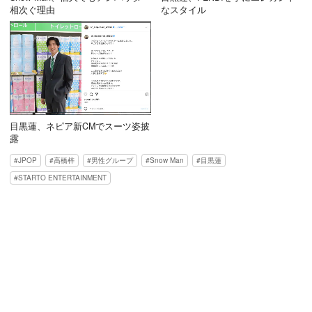
相次ぐ理由
なスタイル
目黒蓮、ネピア新CMでスーツ姿披
露
JPOP
高橋梓
男性グループ
Snow Man
目黒蓮
STARTO ENTERTAINMENT