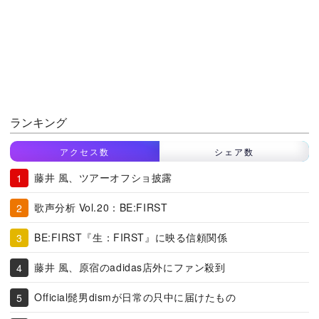
ランキング
アクセス数
シェア数
藤井 風、ツアーオフショ披露
歌声分析 Vol.20：BE:FIRST
BE:FIRST『生：FIRST』に映る信頼関係
藤井 風、原宿のadidas店外にファン殺到
Official髭男dismが日常の只中に届けたもの