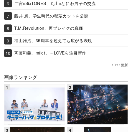
二宮×SixTONES、丸山×なにわ男子の交流
藤井 風、学生時代の秘蔵カットを公開
T.M.Revolution、再ブレイクの真価
福山雅治、35周年を超えても広がる表現
斉藤和義、milet、＝LOVEら注目新作
10:11更新
画像ランキング