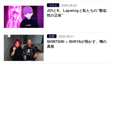
2025.06.22
コラム
JOIとK、Lapwingと私たちの“類似
性の正体”
2025.08.01
文芸
SHINTANI × ISHIYAが明かす、噂の
真相