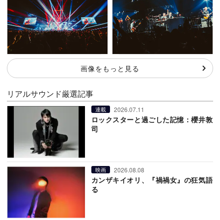
画像をもっと見る
リアルサウンド厳選記事
2026.07.11
連載
ロックスターと過ごした記憶：櫻井敦
司
2026.08.08
映画
カンザキイオリ、『禍禍女』の狂気語
る