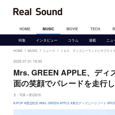
HOME
MUSIC
MOVIE
TECH
特集
インタビュー
コラム
連載
ニュ
HOME
MUSIC
ニュース
ミセス、ディズニーランドにサプライ
2025.07.01 19:30
Mrs. GREEN APPL
面の笑顔でパレードを走行
文・写真＝渡辺彰浩
JPOP
渡辺彰浩
Mrs. GREEN APPLE
東京ディズニーリゾート
RO