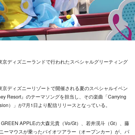
月1日に東京ディズニーランドで行われたスペシャルグリーティング
2日より東京ディズニーリゾートで開催される夏のスペシャルイベン
ney Resort』のテーマソングを担当し、その楽曲「Carrying
sort Version）」が7月1日より配信リリースとなっている。
REEN APPLEの大森元貴（Vo/Gt）、若井滉斗（Gt）、藤
ミニーマウスが乗ったバイオツアラー（オープンカー）が、パ