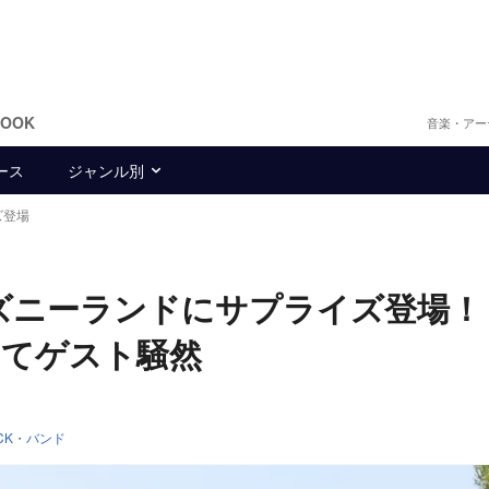
BOOK
音楽・アー
ース
ジャンル別
ズ登場
E、ディズニーランドにサプライズ登場
してゲスト騒然
CK・バンド