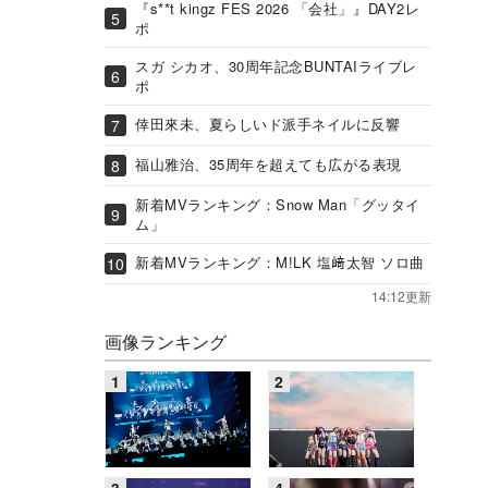
『s**t kingz FES 2026 「会社」』DAY2レ
ポ
スガ シカオ、30周年記念BUNTAIライブレ
ポ
倖田來未、夏らしいド派手ネイルに反響
福山雅治、35周年を超えても広がる表現
新着MVランキング：Snow Man「グッタイ
ム」
新着MVランキング：M!LK 塩﨑太智 ソロ曲
14:12更新
画像ランキング