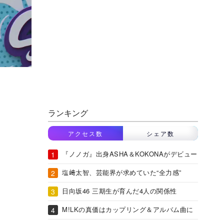
ランキング
アクセス数
シェア数
『ノノガ』出身ASHA＆KOKONAがデビュー
塩﨑太智、芸能界が求めていた“全力感”
日向坂46 三期生が育んだ4人の関係性
M!LKの真価はカップリング＆アルバム曲に