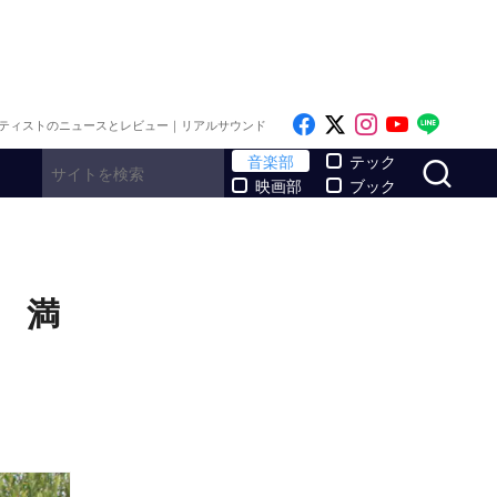
Like on Facebook
Follow on x
Follow on I
Follow o
Follo
ティストのニュースとレビュー｜リアルサウンド
サ
音楽部
テック
映画部
ブック
！ 満