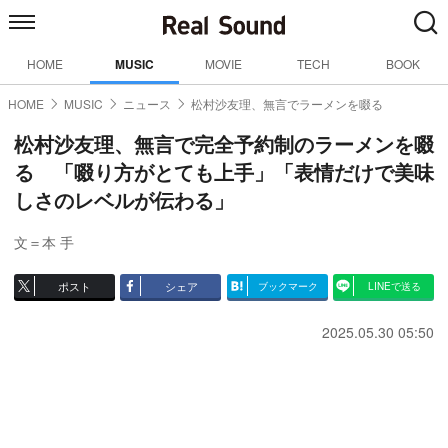
HOME
MUSIC
MOVIE
TECH
BOOK
HOME
MUSIC
ニュース
松村沙友理、無言でラーメンを啜る
松村沙友理、無言で完全予約制のラーメンを啜
る 「啜り方がとても上手」「表情だけで美味
しさのレベルが伝わる」
文＝本 手
ポスト
シェア
ブックマーク
LINEで送る
2025.05.30 05:50