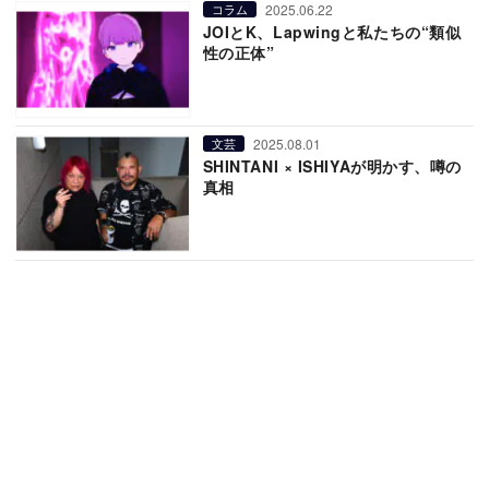
2025.06.22
コラム
JOIとK、Lapwingと私たちの“類似
性の正体”
2025.08.01
文芸
SHINTANI × ISHIYAが明かす、噂の
真相