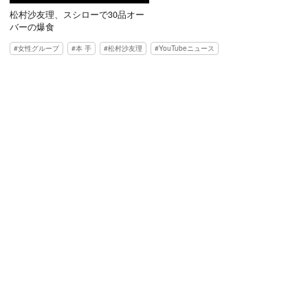
松村沙友理、スシローで30品オー
バーの爆食
女性グループ
本 手
松村沙友理
YouTubeニュース