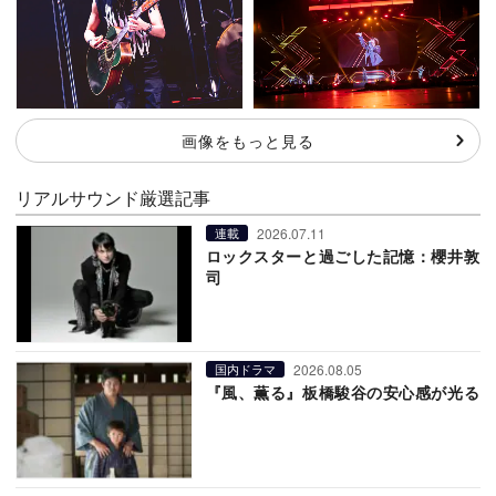
画像をもっと見る
リアルサウンド厳選記事
2026.07.11
連載
ロックスターと過ごした記憶：櫻井敦
司
2026.08.05
国内ドラマ
『風、薫る』板橋駿谷の安心感が光る