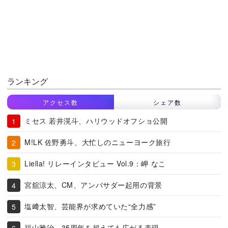
ランキング
アクセス数
シェア数
ミセス 若井滉斗、ハリウッドオフショ公開
M!LK 佐野勇斗、大忙しのニューヨーク旅行
Liella! リレーインタビュー Vol.9：岬 なこ
宮舘涼太、CM、アンバサダー起用の背景
塩﨑太智、芸能界が求めていた“全力感”
福山雅治、35周年を超えても広がる表現