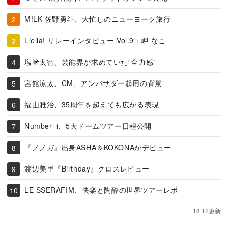
M!LK 佐野勇斗、大忙しのニューヨーク旅行
Liella! リレーインタビュー Vol.9：岬 なこ
塩﨑太智、芸能界が求めていた“全力感”
宮舘涼太、CM、アンバサダー起用の背景
福山雅治、35周年を超えても広がる表現
Number_i、5大ドームツアー日程公開
『ノノガ』出身ASHA＆KOKONAがデビュー
渡辺美里『Birthday』クロスレビュー
LE SSERAFIM、快楽と陶酔の世界ツアーレポ
18:12更新