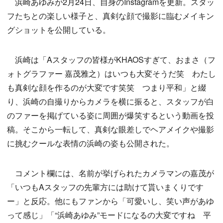
浜崎あゆみが2月24日、自身のInstagramを更新。スタッ
フたちとの楽しい様子と、真剣な顔で撮影に臨むメイキン
グショットを公開している。
浜崎は「Aスタッフの皆様がKHAOSすぎて、おまさ（フ
ォトグラファー 嘉茂雅之）はいつも大変そうだ笑 わたし
も真剣な顔を作るのが大変です笑笑 つまり平和」と綴
り、浜崎の自撮りからカメラを横に振ると、スタッフが白
のファーを掲げている姿に周囲が爆笑するという動画を投
稿。そこから一転して、真剣な眼差しでヘアメイクや撮影
に挑むクールな表情の浜崎の姿も公開された。
コメント欄には、名前が挙げられたカメラマンの嘉茂が
「いつもAスタッフの先輩方には助けて貰いまくりです
ー」と反応。他にもファンから「可愛いし、笑い声があゆ
って感じ」「“浜崎あゆみ”モードになるの大変ですね 平