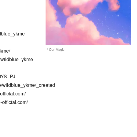
dblue_ykme
「Our Magic」
ykme/
@wildblue_ykme
OYS_PJ
p/wildblue_ykme/_created
icial.com/
fficial.com/