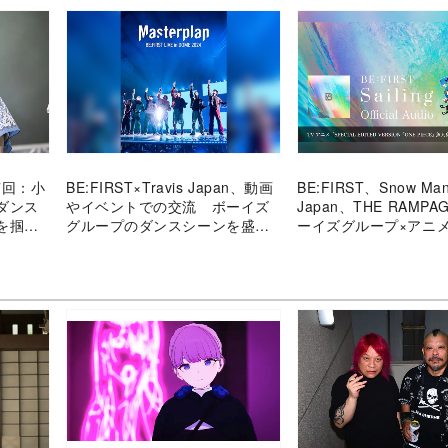
7回：小
BE:FIRST×Travis Japan、動画
BE:FIRST、Snow Man
ダンス
やイベントでの交流 ボーイズ
Japan、THE RAMP
を掴む
グループのダンスシーンを盛り
ーイズグループ×アニ
上げる2組
映し出す世界観