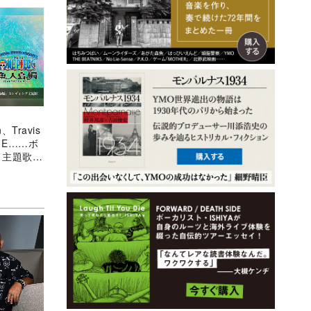
、Travis
AGE……ボ
メ主題歌が