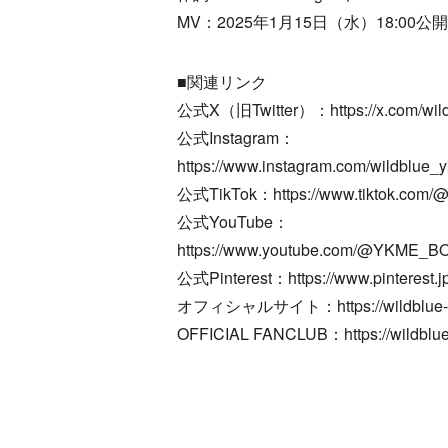
MV：2025年1月15日（水）18:00公開
■関連リンク
公式X（旧Twitter）：https://x.com/wil
公式Instagram：
https://www.instagram.com/wildblue_
公式TikTok：https://www.tiktok.com/
公式YouTube：
https://www.youtube.com/@YKME_B
公式Pinterest：https://www.pinterest.j
オフィシャルサイト：https://wildblue-off
OFFICIAL FANCLUB：https://wildblue-o