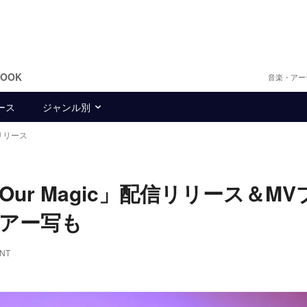
BOOK
音楽・アー
ース
ジャンル別
信リリース
「Our Magic」配信リリース＆M
アー写も
NT