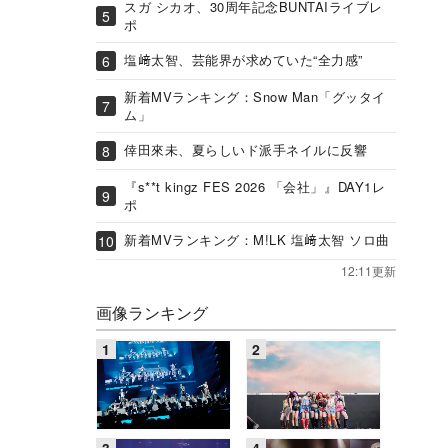
スガ シカオ、30周年記念BUNTAIライブレ
ポ
塩﨑太智、芸能界が求めていた“全力感”
新着MVランキング：Snow Man「グッタイ
ム」
倖田來未、夏らしいド派手ネイルに反響
『s**t kingz FES 2026 「会社」』DAY1レ
ポ
新着MVランキング：M!LK 塩﨑太智 ソロ曲
12:11更新
画像ランキング