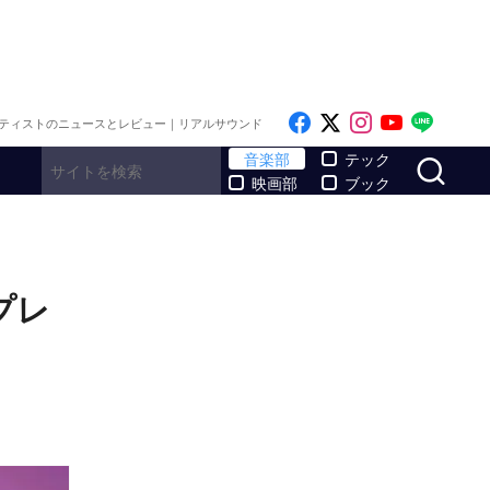
Like on Facebook
Follow on x
Follow on I
Follow o
Follo
ティストのニュースとレビュー｜リアルサウンド
サ
音楽部
テック
映画部
ブック
Vプレ