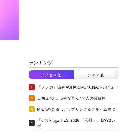
ランキング
アクセス数
シェア数
『ノノガ』出身ASHA＆KOKONAがデビュー
日向坂46 三期生が育んだ4人の関係性
M!LKの真価はカップリング＆アルバム曲に
『s**t kingz FES 2026 「会社」』DAY2レ
ポ