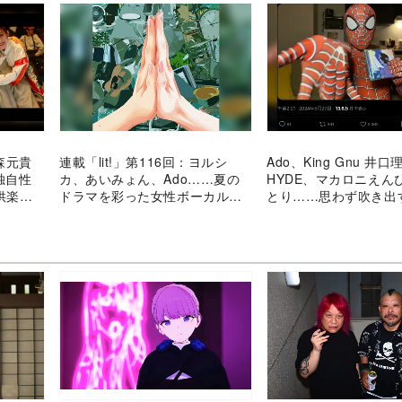
大森元貴
連載「lit!」第116回：ヨルシ
Ado、King Gnu 井口
の独自性
カ、あいみょん、Ado……夏の
HYDE、マカロニえん
供楽曲
ドラマを彩った女性ボーカル主
とり……思わず吹き出
題歌
ア溢れるSNS投稿