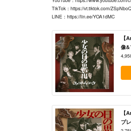
YouTube：https://www.youtube.com/
TikTok：https://vt.tiktok.com/ZSpNboQ
LINE：https://lin.ee/YOA1dMC
【A
像&
4,9
【A
プレ
2,7