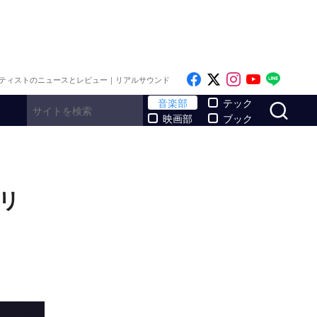
Like on Facebook
Follow on x
Follow on I
Follow o
Follo
ティストのニュースとレビュー｜リアルサウンド
サ
音楽部
テック
映画部
ブック
リ