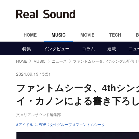
HOME
MUSIC
MOVIE
TECH
特集
インタビュー
コラム
連載
ニュ
HOME
MUSIC
ニュース
ファントムシータ、4thシングル配信リ
2024.09.19 15:51
ファントムシータ、4thシ
イ・カノンによる書き下ろ
文＝リアルサウンド編集部
アイドル
JPOP
女性グループ
ファントムシータ