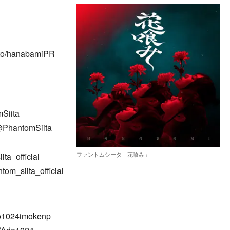
to/hanabamiPR
Siita
@PhantomSiita
ファントムシータ「花喰み」
ta_official
om_siita_official
do1024imokenp