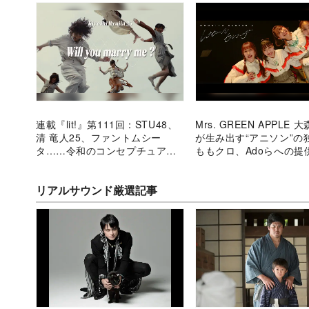
連載『lit!』第111回：STU48、
Mrs. GREEN APPLE 
清 竜人25、ファントムシー
が生み出す“アニソン”
タ……令和のコンセプチュアル
ももクロ、Adoらへの提
なアイドルグループ
から紐解く
リアルサウンド厳選記事