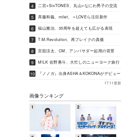
二宮×SixTONES、丸山×なにわ男子の交流
斉藤和義、milet、＝LOVEら注目新作
福山雅治、35周年を超えても広がる表現
T.M.Revolution、再ブレイクの真価
宮舘涼太、CM、アンバサダー起用の背景
M!LK 佐野勇斗、大忙しのニューヨーク旅行
『ノノガ』出身ASHA＆KOKONAがデビュー
17:11更新
画像ランキング