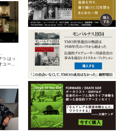
理、
ぴつ はっ
すユーモ