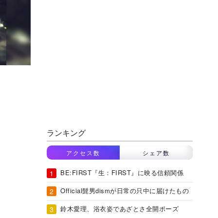
ランキング
アクセス数
シェア数
BE:FIRST『生：FIRST』に映る信頼関係
Official髭男dismが日常の只中に届けたもの
鈴木愛理、浴衣姿であざとさ全開ポーズ