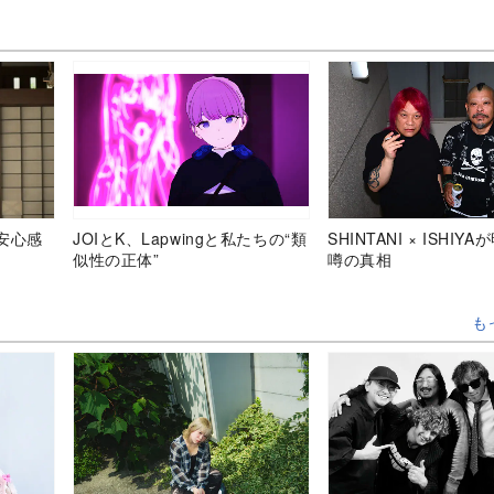
の加工も
安心感
JOIとK、Lapwingと私たちの“類
SHINTANI × ISHIY
似性の正体”
噂の真相
も