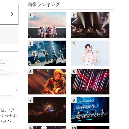
画像ランキング
美波、“ア
ぶりっ子ポ
Y（スパイ
ならでは