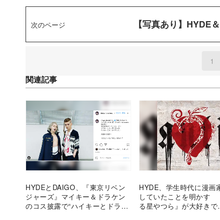
【写真あり】HYDE
次のページ
1
(
関連記事
HYDEとDAIGO、『東京リベン
HYDE、学生時代に漫画
ジャーズ』マイキー＆ドラケン
していたことを明かす 
のコス披露で“ハイキーとドラダ
る星やつら』が大好きで
イ”に