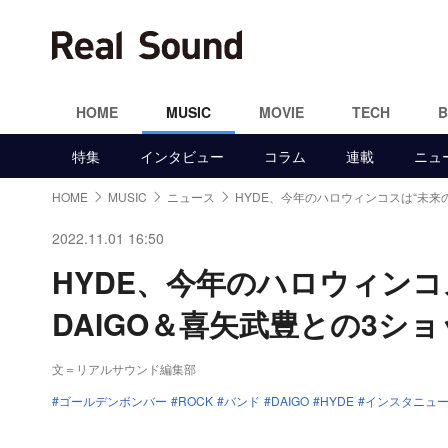
HOME
MUSIC
MOVIE
TECH
特集
インタビュー
コラム
連載
ニュ
HOME
MUSIC
ニュース
HYDE、今年のハロウィンコスは“未来
2022.11.01 16:50
HYDE、今年のハロウィン
DAIGO＆喜矢武豊との3シ
文＝リアルサウンド編集部
ゴールデンボンバー
ROCK
バンド
DAIGO
HYDE
インスタニュ