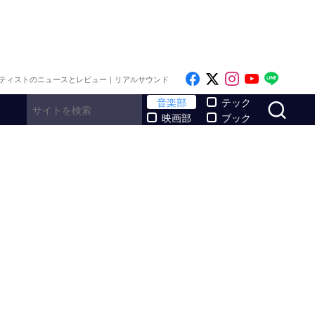
Like on Facebook
Follow on x
Follow on I
Follow o
Follo
ティストのニュースとレビュー｜リアルサウンド
サ
音楽部
テック
映画部
ブック
”