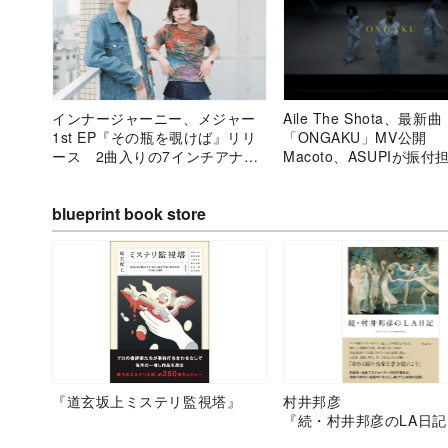
インナージャーニー、メジャー
Aile The Shota、最新曲
1st EP『その瓶を覗けば』リリ
「ONGAKU」MV公開
ース 2曲入りの7インチアナロ
Macoto、ASUPIが振付
グ盤発売も
ODORIから10名出演も
blueprint book store
『道玄坂上ミステリ監視塔』
村井邦彦
『続・村井邦彦のLA日記