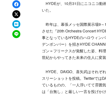
Facebookでシェア
HYDEが、10月31日にニコニコ動画
いた。
xでポスト
はてなブックマーク
昨年は、幕張メッセ国際展示場9～1
させた『20th Orchestra Concer
LINEで送る
事となっているHYDEのハロウィンパ
デンボンバー）を招きHYDE CHAN
ゴン＝フリークスが覚醒した姿、料理番
世紀からやってきた未来の住人に変
HYDE、DAIGO、喜矢武はそれぞ
スリーショットを投稿。Twitterで
ているものの、「一人浮いてて雰囲
は「台無し」と厳しい一言を投げか