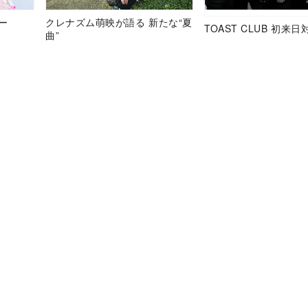
ュー
クレナズム萌映が語る 新たな“夏
TOAST CLUB 初来日
曲”