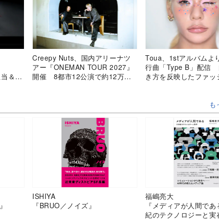
Creepy Nuts、国内アリーナツ
Toua、1stアルバム
アー『ONEMAN TOUR 2027』
行曲「Type B」配信
担当＆
開催 8都市12公演で約12万人
き方を反映したファッ
動員へ
ンセム
も
ISHIYA
福嶋亮大
』
『BRUO／ノイズ』
『メディアが人間であ
紀のテクノロジーと実