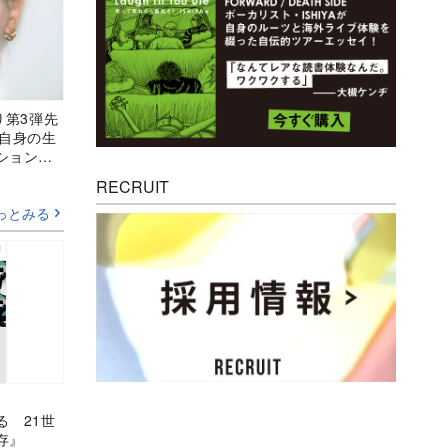
より第3弾先
 自身の生
ションア
RECRUIT
っとみる
る 21世
存』