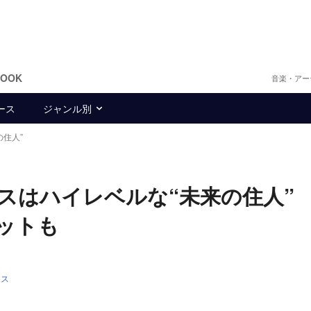
BOOK
音楽・アー
ース
ジャンル別
の住人”
コスはハイレベルな“未来の住人
ョットも
ース