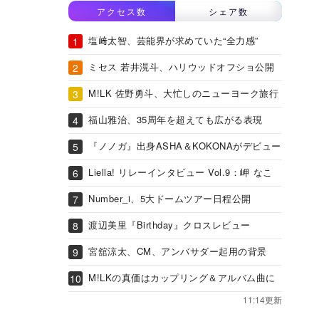
アクセス数
シェア数
塩﨑太智、芸能界が求めていた“全力感”
ミセス 若井滉斗、ハリウッドオフショ公開
M!LK 佐野勇斗、大忙しのニューヨーク旅行
福山雅治、35周年を超えても広がる表現
『ノノガ』出身ASHA＆KOKONAがデビュー
Liella! リレーインタビュー Vol.9：岬 なこ
Number_i、5大ドームツアー日程公開
渡辺美里『Birthday』クロスレビュー
宮舘涼太、CM、アンバサダー起用の背景
M!LKの真価はカップリング＆アルバム曲に
11:14更新