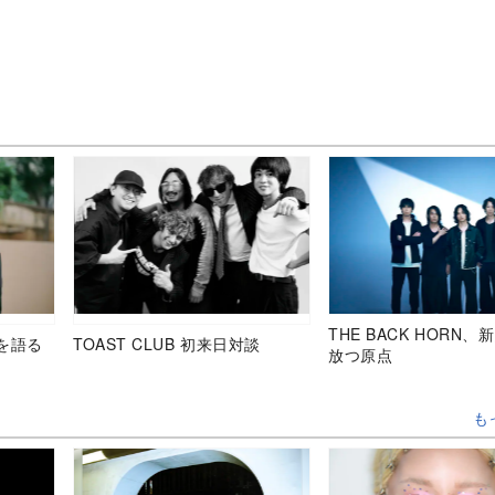
THE BACK HORN
を語る
TOAST CLUB 初来日対談
放つ原点
も