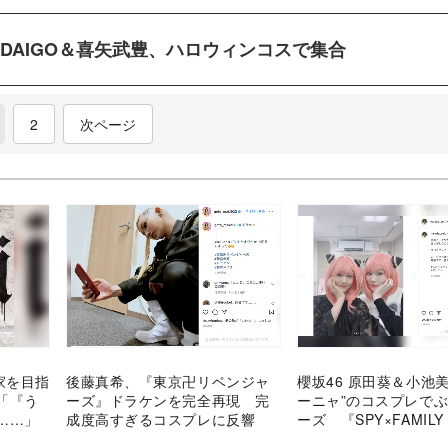
＆DAIGO＆喜矢武豊、ハロウィンコスで集合
current)
2
次ページ
家を目指
後藤真希、『東京卍リベンジャ
櫻坂46 原田葵＆小池
「『う
ーズ』ドラケンを完全再現 完
ーニャ”のコスプレで
……」
成度高すぎるコスプレに反響
ーズ 『SPY×FAMIL
ファミリー）』ファン