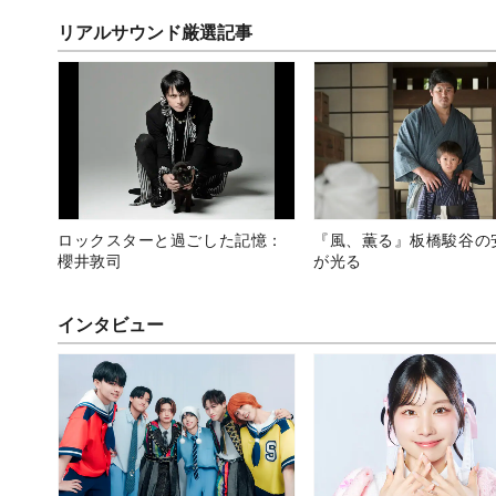
リアルサウンド厳選記事
ロックスターと過ごした記憶：
『風、薫る』板橋駿谷の
櫻井敦司
が光る
インタビュー