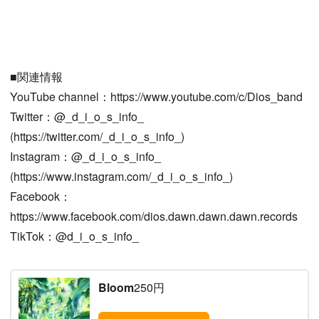
■関連情報
YouTube channel：https://www.youtube.com/c/Dios_band
Twitter：@_d_i_o_s_info_
(https://twitter.com/_d_i_o_s_info_)
Instagram：@_d_i_o_s_info_
(https://www.instagram.com/_d_i_o_s_info_)
Facebook：
https://www.facebook.com/dios.dawn.dawn.dawn.records
TikTok：@d_i_o_s_info_
Bloom
250円