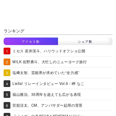
ランキング
アクセス数
シェア数
ミセス 若井滉斗、ハリウッドオフショ公開
M!LK 佐野勇斗、大忙しのニューヨーク旅行
塩﨑太智、芸能界が求めていた“全力感”
Liella! リレーインタビュー Vol.9：岬 なこ
福山雅治、35周年を超えても広がる表現
宮舘涼太、CM、アンバサダー起用の背景