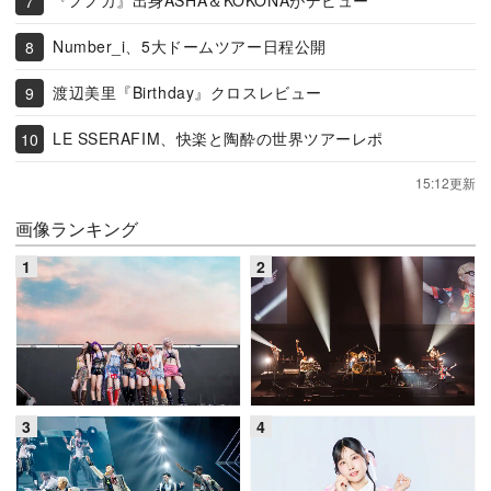
『ノノガ』出身ASHA＆KOKONAがデビュー
Number_i、5大ドームツアー日程公開
渡辺美里『Birthday』クロスレビュー
LE SSERAFIM、快楽と陶酔の世界ツアーレポ
15:12更新
画像ランキング