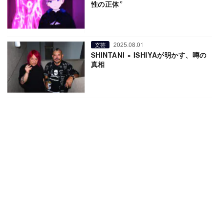
性の正体”
2025.08.01
文芸
SHINTANI × ISHIYAが明かす、噂の
真相