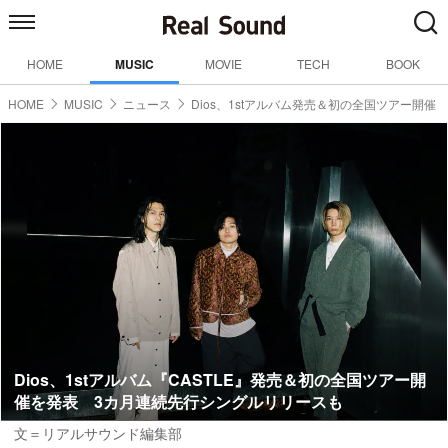
HOME
MUSIC
MOVIE
TECH
BOOK
HOME
MUSIC
ニュース
Dios、1stアルバム発売＆初の全国ツアー開催
Dios、1stアルバム『CASTLE』発売＆初の全国ツアー開
催を発表 3カ月連続先行シングルリリースも
文＝リアルサウンド編集部