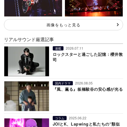
画像をもっと見る
リアルサウンド厳選記事
2026.07.11
連載
ロックスターと過ごした記憶：櫻井敦
司
2026.08.05
国内ドラマ
『風、薫る』板橋駿谷の安心感が光る
2025.06.22
コラム
JOIとK、Lapwingと私たちの“類似