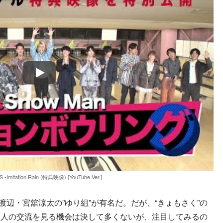
Play
 -Imitation Rain (特典映像) [YouTube Ver.]
n渡辺・宮舘涼太の”ゆり組”が有名だ。だが、“きょもさく”の
二人の交流を見る機会は決して多くないが、注目してみるの