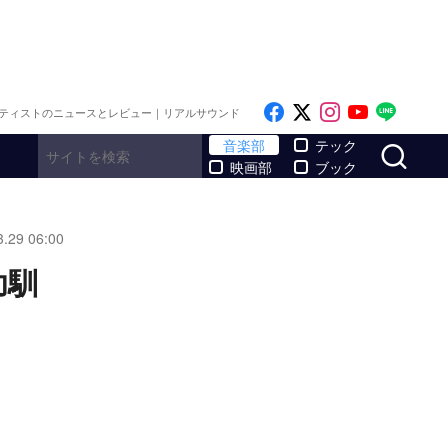
Like on Facebook
Follow on x
Follow on I
Follow o
Follo
ティストのニュースとレビュー｜リアルサウンド
サ
音楽部
テック
映画部
ブック
3.29 06:00
幼馴