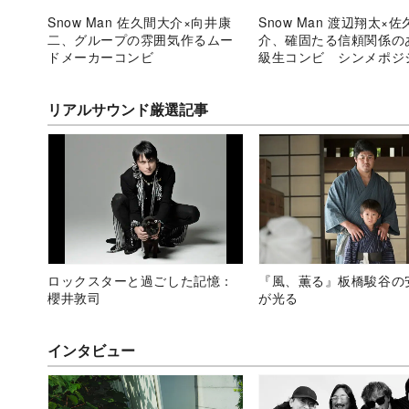
Snow Man 佐久間大介×向井康
Snow Man 渡辺翔太×
二、グループの雰囲気作るムー
介、確固たる信頼関係の
ドメーカーコンビ
級生コンビ シンメポジ
でのパフォーマンスも多
さく”
リアルサウンド厳選記事
ロックスターと過ごした記憶：
『風、薫る』板橋駿谷の
櫻井敦司
が光る
インタビュー