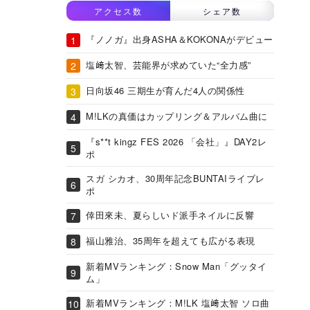
アクセス数
シェア数
『ノノガ』出身ASHA＆KOKONAがデビュー
塩﨑太智、芸能界が求めていた“全力感”
日向坂46 三期生が育んだ4人の関係性
M!LKの真価はカップリング＆アルバム曲に
『s**t kingz FES 2026 「会社」』DAY2レ
ポ
スガ シカオ、30周年記念BUNTAIライブレ
ポ
倖田來未、夏らしいド派手ネイルに反響
福山雅治、35周年を超えても広がる表現
新着MVランキング：Snow Man「グッタイ
ム」
新着MVランキング：M!LK 塩﨑太智 ソロ曲