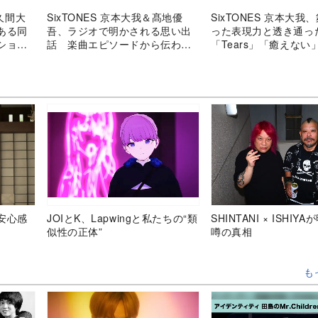
佐久間大
SixTONES 京本大我＆髙地優
SixTONES 京本大我
ある同
吾、ラジオで明かされる思い出
った表現力と透き通
ション
話 楽曲エピソードから伝わ
「Tears」「癒えない
い“なべ
る“歌に込められた愛情”
曲パフォーマンスに注
安心感
JOIとK、Lapwingと私たちの“類
SHINTANI × ISHIY
似性の正体”
噂の真相
も