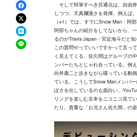
Facebookでシェア
そして特筆すべき共通点は、自由奔
しつつ、天真爛漫さを発揮。例えば、I
xでポスト
（※1）では、すでにSnow Man
はてなブックマーク
阿部ちゃんの紹介をしてないから、
るのがTravis Japan・宮近海
LINEで送る
この質問やっていいですかって言っ
く見えてくる。佐久間はグループの
ンバーたちとじゃれ合っている。例えばI
向井康二と歩きながら喋っている動
ている。こうしてSnow Manメン
ぽさを出しているのも面白い。YouTubeの「Im
リングを楽しむ京本をニコニコ見て
たり。貴重な「お兄さん佐久間」の