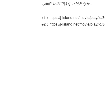
も面白いのではないだろうか。
※1：https://j-island.net/movie/play/id/
※2：https://j-island.net/movie/play/id/