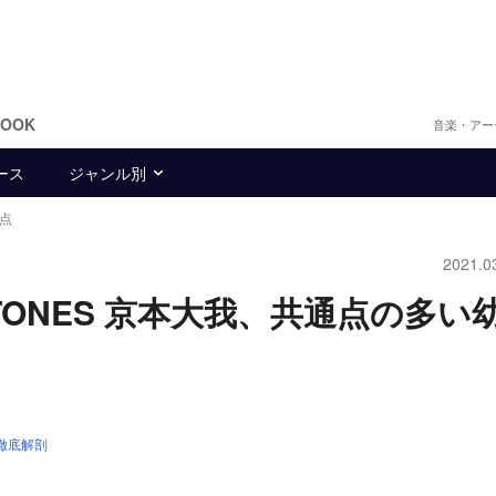
BOOK
音楽・アー
ース
ジャンル別
通点
2021.0
ixTONES 京本大我、共通点の多い
an徹底解剖