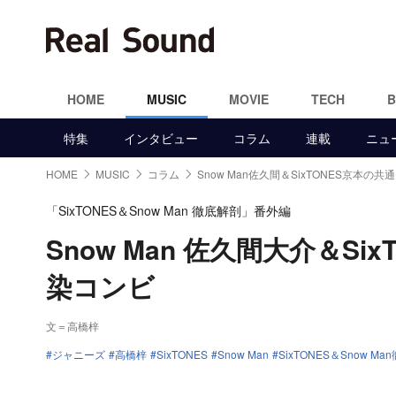
HOME
MUSIC
MOVIE
TECH
特集
インタビュー
コラム
連載
ニュ
HOME
MUSIC
コラム
Snow Man佐久間＆SixTONES京本の共
「SixTONES＆Snow Man 徹底解剖」番外編
Snow Man 佐久間大介＆S
染コンビ
文＝高橋梓
ジャニーズ
高橋梓
SixTONES
Snow Man
SixTONES＆Snow M