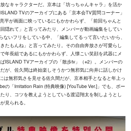
放なキャラクターだ。京本は「坊っちゃんキャラ」を活か
SLAND TVのアーカイブにある「京本会TV質問コーナー」
・阿部亮平が画面に映っているにもかかわらず、「前回ちゃんと
一回隠れて」と言ってみたり、メンバーが動画編集をしてい
斗だと知らないフリをしている中、「編集してるって言いたいから、
てきたもんね」と言ってみたり。その自由奔放さが可愛らし
中で年長組であるにもかかわらず、人懐こい笑顔を武器にメ
SLAND TVアーカイブの「散歩tv」（※2）。メンバーの
画だが、佐久間は終始楽しそうかつ無邪気に向井に話しかけ
バーには無邪気さを見せる佐久間だが、京本相手となると年上っ
itation Rain (特典映像) [YouTube Ver.]」でも、ボー
いたり、コツを教えようとしている渡辺翔太を制しようとし
姿が見られる。