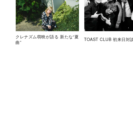
クレナズム萌映が語る 新たな“夏
TOAST CLUB 初来日対
曲”