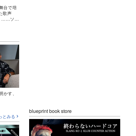
、舞台で培
った歌声
」……ソロ
目
Aが明かす、
blueprint book store
っとみる