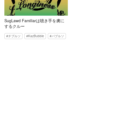
SugLawd Familiarは聴き手を虜に
するクルー
チプルソ
KazBubble
バブルソ