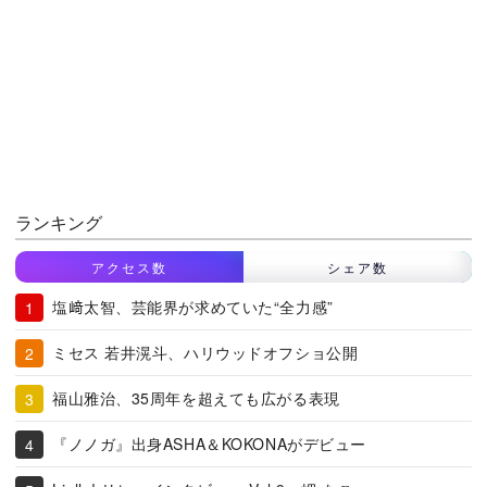
ランキング
アクセス数
シェア数
塩﨑太智、芸能界が求めていた“全力感”
ミセス 若井滉斗、ハリウッドオフショ公開
福山雅治、35周年を超えても広がる表現
『ノノガ』出身ASHA＆KOKONAがデビュー