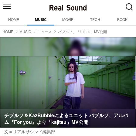
HOME
MUSIC
MOVIE
TECH
BOOK
HOME
MUSIC
ニュース
バブルソ、「kajitsu」MV公開
チプルソ＆KazBubbleによるユニット バブルソ、アルバ
ム『For you』より「kajitsu」MV公開
文＝リアルサウンド編集部