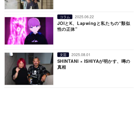
2025.06.22
コラム
JOIとK、Lapwingと私たちの“類似
性の正体”
2025.08.01
文芸
SHINTANI × ISHIYAが明かす、噂の
真相