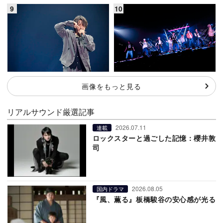
画像をもっと見る
リアルサウンド厳選記事
2026.07.11
連載
ロックスターと過ごした記憶：櫻井敦
司
2026.08.05
国内ドラマ
『風、薫る』板橋駿谷の安心感が光る