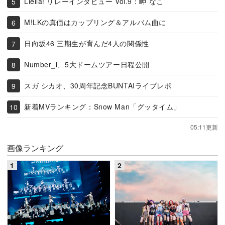
Liella! リレーインタビュー Vol.9：岬 なこ
M!LKの真価はカップリング＆アルバム曲に
日向坂46 三期生が育んだ4人の関係性
Number_i、5大ドームツアー日程公開
スガ シカオ、30周年記念BUNTAIライブレポ
新着MVランキング：Snow Man「グッタイム」
05:11更新
画像ランキング