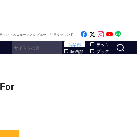
Like on Facebook
Follow on x
Follow on I
Follow o
Follo
ティストのニュースとレビュー｜リアルサウンド
サ
音楽部
テック
映画部
ブック
or