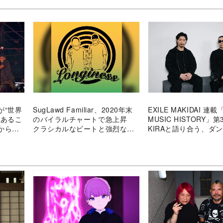
が“世界
SugLawd Familiar、2020年末
EXILE MAKIDAI 連載
であるこ
のバイラルチャートで急上昇
MUSIC HISTORY」第
から新
クラシカルなビートと強烈なフ
KIRAと語り合う、ダ
イブを
ックで聴き手を虜にするクルー
めのトラックメイキン