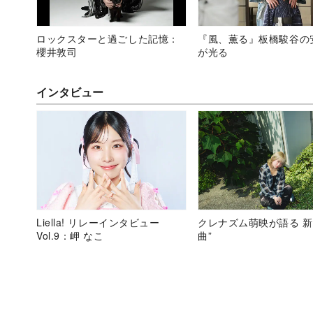
ロックスターと過ごした記憶：
『風、薫る』板橋駿谷の
櫻井敦司
が光る
インタビュー
Liella! リレーインタビュー
クレナズム萌映が語る 新
Vol.9：岬 なこ
曲”