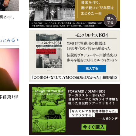
Aが明かす、
っとみる
、移籍第1弾