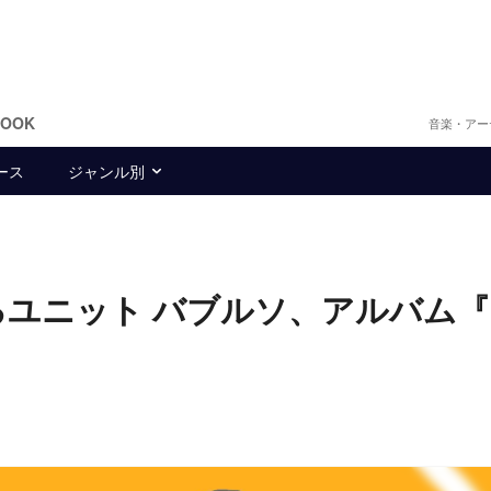
BOOK
音楽・アー
ース
ジャンル別
よるユニット バブルソ、アルバム『F