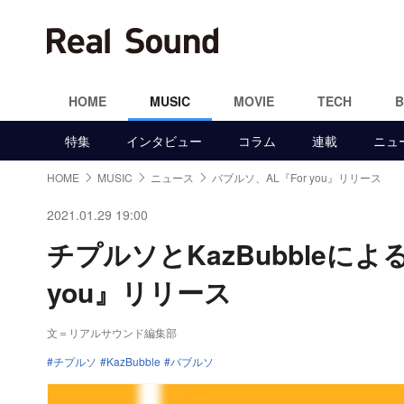
HOME
MUSIC
MOVIE
TECH
特集
インタビュー
コラム
連載
ニュ
HOME
MUSIC
ニュース
バブルソ、AL『For you』リリース
2021.01.29 19:00
チプルソとKazBubbleに
you』リリース
文＝リアルサウンド編集部
チプルソ
KazBubble
バブルソ