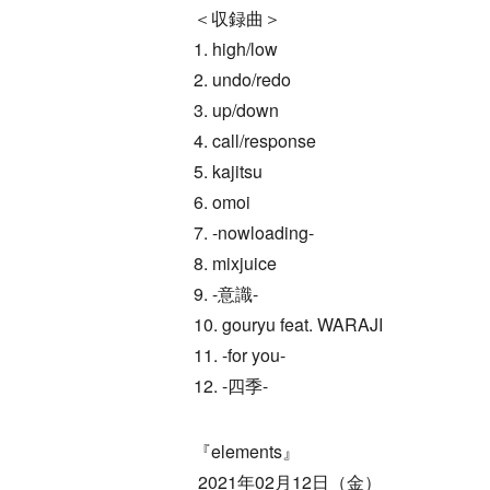
＜収録曲＞
1. high/low
2. undo/redo
3. up/down
4. call/response
5. kajitsu
6. omoi
7. -nowloading-
8. mixjuice
9. -意識-
10. gouryu feat. WARAJI
11. -for you-
12. -四季-
『elements』
2021年02月12日（金）