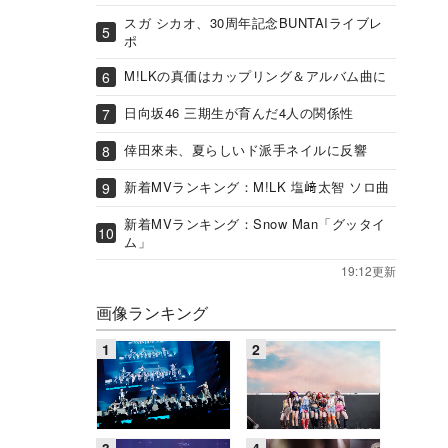
スガ シカオ、30周年記念BUNTAIライブレ
ポ
M!LKの真価はカップリング＆アルバム曲に
日向坂46 三期生が育んだ4人の関係性
倖田來未、夏らしいド派手ネイルに反響
新着MVランキング：M!LK 塩﨑太智 ソロ曲
新着MVランキング：Snow Man「グッタイ
ム」
19:12更新
画像ランキング