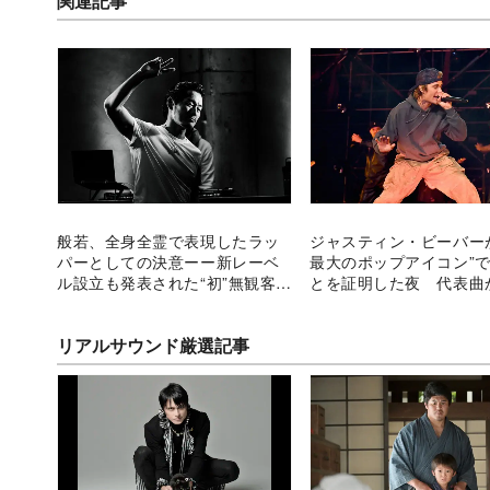
関連記事
般若、全身全霊で表現したラッ
ジャスティン・ビーバー
パーとしての決意ーー新レーベ
最大のポップアイコン”
ル設立も発表された“初”無観客ラ
とを証明した夜 代表曲
イブ
曲まで網羅した年越しラ
観て
リアルサウンド厳選記事