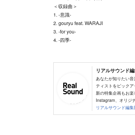
＜収録曲＞
1. -意識-
2. gouryu feat. WARAJI
3. -for you-
4. -四季-
リアルサウンド編
あなたが知りたい音
ティストをピックア
新の特集企画もお楽し
Instagram、オリ
リアルサウンド編集