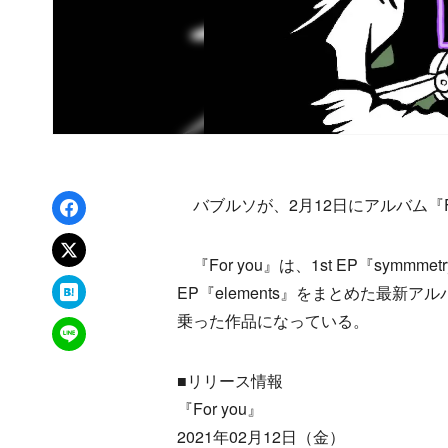
Facebookでシェア
バブルソが、2月12日にアルバム『Fo
xでポスト
『For you』は、1st EP『symmm
はてなブックマーク
EP『elements』をまとめた最新ア
乗った作品になっている。
LINEで送る
■リリース情報
『For you』
2021年02月12日（金）