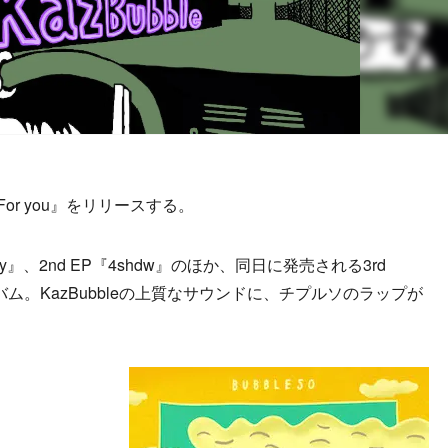
r you』をリリースする。
etry』、2nd EP『4shdw』のほか、同日に発売される3rd
ルバム。KazBubbleの上質なサウンドに、チプルソのラップが